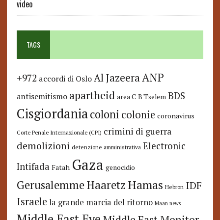
video
TAGS
ANP
Al Jazeera
+972
accordi di Oslo
apartheid
BDS
antisemitismo
area C
B'Tselem
Cisgiordania
coloni
colonie
coronavirus
crimini di guerra
Corte Penale Internazionale (CPI)
demolizioni
Electronic
detenzione amministrativa
Gaza
Intifada
Fatah
genocidio
Hamas
Haaretz
Gerusalemme
IDF
Hebron
Israele
la grande marcia del ritorno
Maan news
Middle East Eye
Middle East Monitor