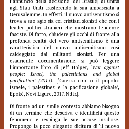
l’annuncio della decisione [del Brasile] di unirsi
agli Stati Uniti trasferendo la sua ambasciata a
Gerusalemme. In effetti, il nuovo antisemitismo si
trova a suo agio sia coi cristiani sionisti che con i
leader politici stranieri che mostrano tendenze
fasciste. Di fatto, chiudere gli occhi di fronte alla
profonda realtà del vero antisemitismo è una
caratteristica del nuovo antisemitismo così
caldeggiato dai militanti sionisti. Per una
esauriente documentazione, si può leggere
l’importante libro di Jeff Halper, ‘
War against
people: Israel, the palestinians and global
pacification’ (2015).
[‘Guerra contro il popolo:
Israele, i palestinesi e la pacificazione globale’,
Epoké, Novi Ligure, 2017. Ndtr.]
.
Di fronte ad un simile contesto abbiamo bisogno
di un termine che descriva e identifichi questo
fenomeno e respinga le sue accuse insidiose.
Propongo la poco elegante dicitura di ‘il nuovo