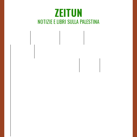
ZEITUN
NOTIZIE E LIBRI SULLA PALESTINA
HOME
CHI SIAMO
NOTIZIE
EDITORIALI
ANALISI
RAPPORTI OCHA
RECENSIONI DI LIBRI E ARTICOLI
VIDEO
DOSSIER
LINK
IL POTERE DELLA MUSICA – FIGLI DELLE PIETRE IN UNA
TERRA DIFFICILE
RAPPORTO DELLA RELATRICE SPECIALE SULLA
SITUAZIONE DEI DIRITTI UMANI NEI TERRITORI
PALESTINESI OCCUPATI DAL 1967, FRANCESCA ALBANESE*