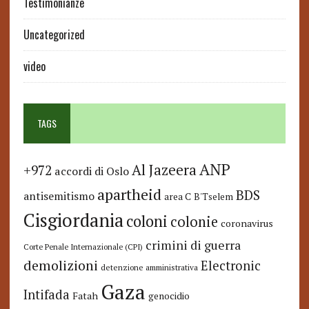
Testimonianze
Uncategorized
video
TAGS
ANP
Al Jazeera
+972
accordi di Oslo
apartheid
BDS
antisemitismo
area C
B'Tselem
Cisgiordania
coloni
colonie
coronavirus
crimini di guerra
Corte Penale Internazionale (CPI)
demolizioni
Electronic
detenzione amministrativa
Gaza
Intifada
Fatah
genocidio