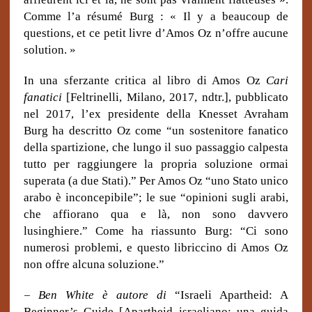
Comme l’a résumé Burg : « Il y a beaucoup de
questions, et ce petit livre d’Amos Oz n’offre aucune
solution. »
In una sferzante critica al libro di Amos Oz
Cari
fanatici
[Feltrinelli, Milano, 2017, ndtr.], pubblicato
nel 2017, l’ex presidente della Knesset Avraham
Burg ha descritto Oz come “un sostenitore fanatico
della spartizione, che lungo il suo passaggio calpesta
tutto per raggiungere la propria soluzione ormai
superata (a due Stati).” Per Amos Oz “uno Stato unico
arabo è inconcepibile”; le sue “opinioni sugli arabi,
che affiorano qua e là, non sono davvero
lusinghiere.” Come ha riassunto Burg: “Ci sono
numerosi problemi, e questo libriccino di Amos Oz
non offre alcuna soluzione.”
–
Ben White è autore di
“Israeli Apartheid: A
Beginner’s Guide [Apartheid israeliano: una guida