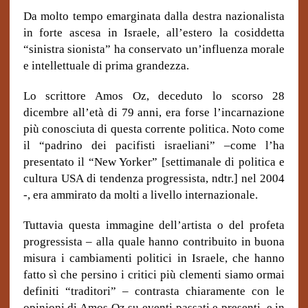
Da molto tempo emarginata dalla destra nazionalista
in forte ascesa in Israele, all’estero la cosiddetta
“sinistra sionista” ha conservato un’influenza morale
e intellettuale di prima grandezza.
Lo scrittore Amos Oz, deceduto lo scorso 28
dicembre all’età di 79 anni, era forse l’incarnazione
più conosciuta di questa corrente politica. Noto come
il “padrino dei pacifisti israeliani” –come l’ha
presentato il “New Yorker” [settimanale di politica e
cultura USA di tendenza progressista, ndtr.] nel 2004
-, era ammirato da molti a livello internazionale.
Tuttavia questa immagine dell’artista o del profeta
progressista – alla quale hanno contribuito in buona
misura i cambiamenti politici in Israele, che hanno
fatto sì che persino i critici più clementi siamo ormai
definiti “traditori” – contrasta chiaramente con le
opinioni di Amos Oz su eventi passati e presenti, e in