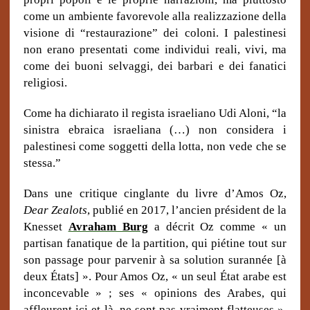
come un ambiente favorevole alla realizzazione della
visione di “restaurazione” dei coloni. I palestinesi
non erano presentati come individui reali, vivi, ma
come dei buoni selvaggi, dei barbari e dei fanatici
religiosi.
Come ha dichiarato il regista israeliano Udi Aloni, “la
sinistra ebraica israeliana (…) non considera i
palestinesi come soggetti della lotta, non vede che se
stessa.”
Dans une critique cinglante du livre d’Amos Oz,
Dear Zealots
, publié en 2017, l’ancien président de la
Knesset
Avraham Burg
a décrit Oz comme « un
partisan fanatique de la partition, qui piétine tout sur
son passage pour parvenir à sa solution surannée [à
deux États] ». Pour Amos Oz, « un seul État arabe est
inconcevable » ; ses « opinions des Arabes, qui
affleurent ici et là, ne sont pas vraiment flatteuses ».