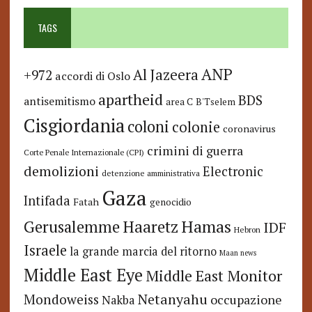
TAGS
ANP
Al Jazeera
+972
accordi di Oslo
apartheid
BDS
antisemitismo
area C
B'Tselem
Cisgiordania
coloni
colonie
coronavirus
crimini di guerra
Corte Penale Internazionale (CPI)
demolizioni
Electronic
detenzione amministrativa
Gaza
Intifada
Fatah
genocidio
Hamas
Haaretz
Gerusalemme
IDF
Hebron
Israele
la grande marcia del ritorno
Maan news
Middle East Eye
Middle East Monitor
Netanyahu
Mondoweiss
occupazione
Nakba