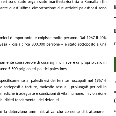
onieri sono state organizzate manifestazioni sia a Ramallah [in
R
urante quest’ultima dimostrazione due attivisti palestinesi sono
T
U
gionieri è importante, e colpisce molte persone. Dal 1967 il 40%
v
Gaza – ossia circa 800.000 persone – è stato sottoposto a una
mamente consapevole di cosa significhi avere un proprio caro in
no 5.500 prigionieri politici palestinesi.
 specificamente ai palestinesi dei territori occupati nel 1967 è
ono sottoposti a torture, molestie sessuali, prolungati periodi in
 mediche inadeguate e condizioni di vita inumane, in violazione
i diritti fondamentali dei detenuti.
C
è la detenzione amministrativa, che consente di trattenere i