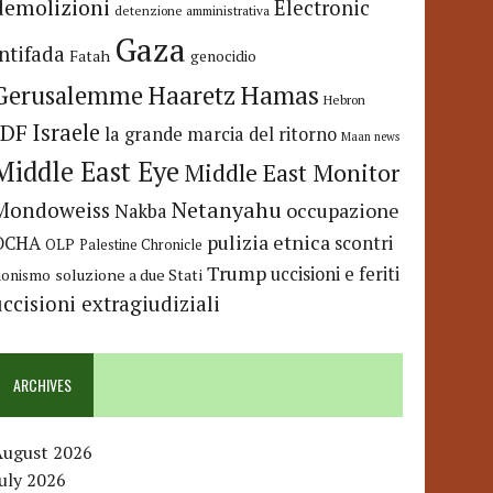
demolizioni
Electronic
detenzione amministrativa
Gaza
Intifada
Fatah
genocidio
Hamas
Haaretz
Gerusalemme
Hebron
IDF
Israele
la grande marcia del ritorno
Maan news
Middle East Eye
Middle East Monitor
Netanyahu
Mondoweiss
occupazione
Nakba
pulizia etnica
OCHA
scontri
OLP
Palestine Chronicle
Trump
uccisioni e feriti
soluzione a due Stati
ionismo
uccisioni extragiudiziali
ARCHIVES
August 2026
uly 2026