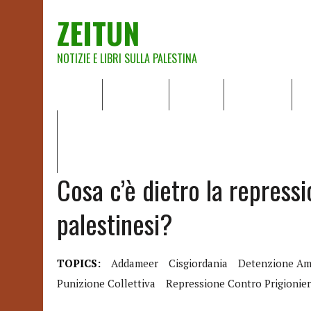
ZEITUN
NOTIZIE E LIBRI SULLA PALESTINA
HOME
CHI SIAMO
NOTIZIE
EDITORIALI
A
IL POTERE DELLA MUSICA – FIGLI DELLE PIETRE IN UNA TE
RAPPORTO DELLA RELATRICE SPECIALE SULLA SITUAZIONE 
Cosa c’è dietro la repressi
palestinesi?
TOPICS:
Addameer
Cisgiordania
Detenzione Am
Punizione Collettiva
Repressione Contro Prigionier