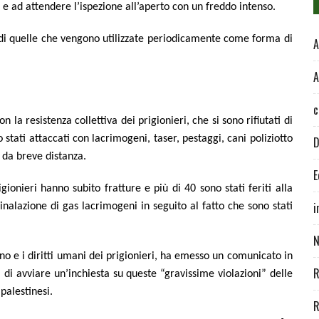
iti e ad attendere l’ispezione all’aperto con un freddo intenso.
o di quelle che vengono utilizzate periodicamente come forma di
A
A
c
 la resistenza collettiva dei prigionieri, che si sono rifiutati di
o stati attaccati con lacrimogeni, taser, pestaggi, cani poliziotto
D
i da breve distanza.
E
onieri hanno subito fratture e più di 40 sono stati feriti alla
i
inalazione di gas lacrimogeni in seguito al fatto che sono stati
N
o e i diritti umani dei prigionieri, ha emesso un comunicato in
R
di avviare un’inchiesta su queste “gravissime violazioni” delle
 palestinesi.
R