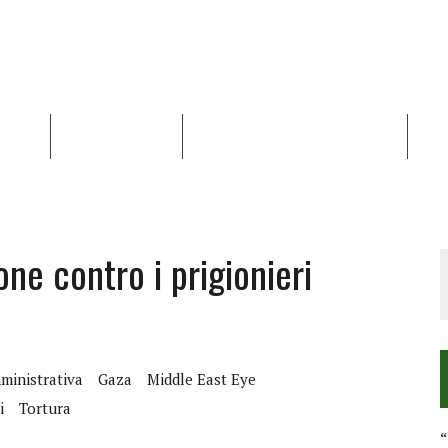
NALISI
RAPPORTI OCHA
RECENSIONI DI LIBRI E ARTICOLI
VID
RRA DIFFICILE
DEI DIRITTI UMANI NEI TERRITORI PALESTINESI OCCUPATI DAL 1967, FR
one contro i prigionieri
ministrativa
Gaza
Middle East Eye
i
Tortura
“