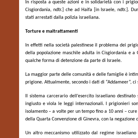
In risposta a queste azioni e in solidarietà con i prigi
Cisgiordania, ndtr.] che ad Haifa [in Israele, ndtr.]. D
stati arrestati dalla polizia israeliana.
Torture e maltrattamenti
In effetti nella società palestinese il problema dei pri
della popolazione maschile adulta in Cisgiordania e a 
qualche forma di detenzione da parte di Israele.
La maggior parte delle comunità e delle famiglie è inti
prigione. Attualmente, secondo i dati di “Addameer”, ci so
Il sistema carcerario dell’esercito israeliano destinato
ingiusto e viola le leggi internazionali. I prigionieri s
isolamento – a volte per un tempo fino a 10 anni – cure
della Quarta Convenzione di Ginevra, con la negazione de
Un altro meccanismo utilizzato dal regime israeliano 