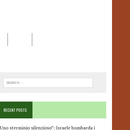
EO
DOSSIER
LINK
ANCESCA ALBANESE*
RECENT POSTS
Uno sterminio silenzioso”: Israele bombarda i