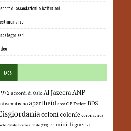
eport di associazioni o istituzioni
estimonianze
ncategorized
ideo
TAGS
ANP
Al Jazeera
+972
accordi di Oslo
apartheid
BDS
antisemitismo
area C
B'Tselem
Cisgiordania
coloni
colonie
coronavirus
crimini di guerra
orte Penale Internazionale (CPI)