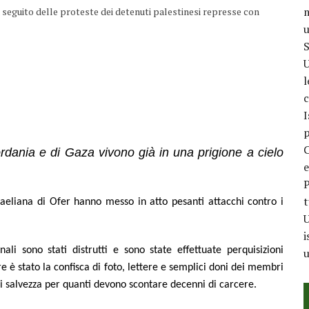
m
 a seguito delle proteste dei detenuti palestinesi represse con
u
S
U
l
c
I
p
C
ordania e di Gaza vivono già in una prigione a cielo
e
P
t
raeliana di Ofer hanno messo in atto pesanti attacchi contro i
U
i
li sono stati distrutti e sono state effettuate perquisizioni
u
re è stato la confisca di foto, lettere e semplici doni dei membri
di salvezza per quanti devono scontare decenni di carcere.