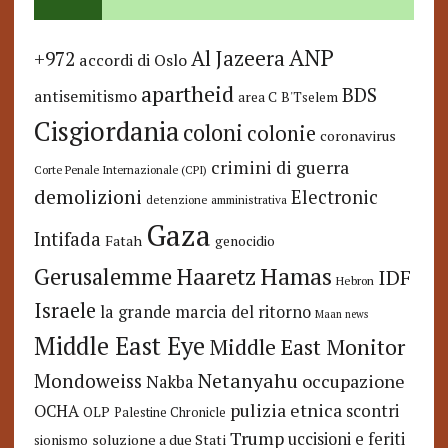
ANP
Al Jazeera
+972
accordi di Oslo
apartheid
BDS
antisemitismo
area C
B'Tselem
Cisgiordania
coloni
colonie
coronavirus
crimini di guerra
Corte Penale Internazionale (CPI)
demolizioni
Electronic
detenzione amministrativa
Gaza
Intifada
Fatah
genocidio
Hamas
Haaretz
Gerusalemme
IDF
Hebron
Israele
la grande marcia del ritorno
Maan news
Middle East Eye
Middle East Monitor
Netanyahu
Mondoweiss
occupazione
Nakba
pulizia etnica
OCHA
scontri
OLP
Palestine Chronicle
Trump
uccisioni e feriti
soluzione a due Stati
sionismo