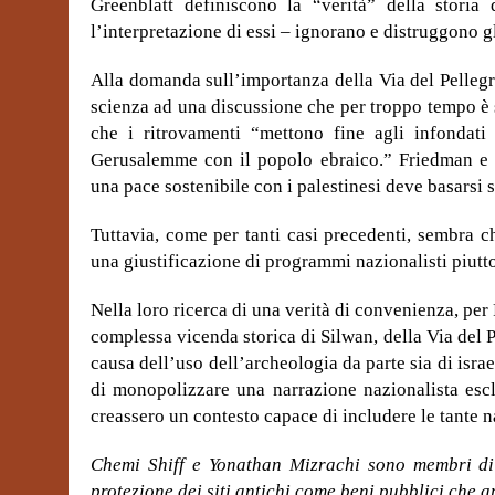
Greenblatt definiscono la “verità” della storia
l’interpretazione di essi – ignorano e distruggono gli 
Alla domanda sull’importanza della Via del Pellegr
scienza ad una discussione che per troppo tempo è s
che i ritrovamenti “mettono fine agli infondati 
Gerusalemme con il popolo ebraico.” Friedman e 
una pace sostenibile con i palestinesi deve basarsi s
Tuttavia, come per tanti casi precedenti, sembra che
una giustificazione di programmi nazionalisti piuttos
Nella loro ricerca di una verità di convenienza, per
complessa vicenda storica di Silwan, della Via del 
causa dell’uso dell’archeologia da parte sia di isra
di monopolizzare una narrazione nazionalista esclu
creassero un contesto capace di includere le tante n
Chemi Shiff e Yonathan Mizrachi sono membri di
protezione dei siti antichi come beni pubblici che a