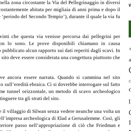
nella zona circostante la Via del Pellegrinaggio in diversi
v
 costantemente abitata per migliaia di anni prima e dopo il
e ‘periodo del Secondo Tempio’), durante il quale la via fu
vinti che questa via venisse percorsa dai pellegrini per
non lo sono. Le prove disponibili chiamano in causa
o pubblicato alcun rapporto sui dati reperiti dagli scavi. In
el sito deve essere considerata una congettura piuttosto che
eve ancora essere narrata. Quando si cammina nel sito
C
o sull’eredità ebraica. Ci si dovrebbe interrogare sul fatto
ome tunnel orizzontale, un metodo di scavo archeologico
nguere tra gli strati del sito.
are il villaggio di Silwan senza vedere neanche una volta un
dell’impresa archeologica di Elad a Gerusalemme. Così, gli
teriore passo nell’appropriazione di ciò che Friedman e