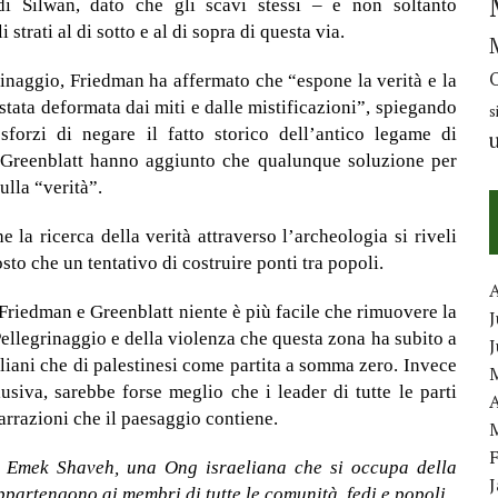
 di Silwan, dato che gli scavi stessi – e non soltanto
strati al di sotto e al di sopra di questa via.
inaggio, Friedman ha affermato che “espone la verità e la
tata deformata dai miti e dalle mistificazioni”, spiegando
s
sforzi di negare il fatto storico dell’antico legame di
Greenblatt hanno aggiunto che qualunque soluzione per
ulla “verità”.
 la ricerca della verità attraverso l’archeologia si riveli
to che un tentativo di costruire ponti tra popoli.
 Friedman e Greenblatt niente è più facile che rimuovere la
J
Pellegrinaggio e della violenza che questa zona ha subito a
eliani che di palestinesi come partita a somma zero. Invece
siva, sarebbe forse meglio che i leader di tutte le parti
A
arrazioni che il paesaggio contiene.
 Emek Shaveh, una Ong israeliana che si occupa della
ppartengono ai membri di tutte le comunità, fedi e popoli.