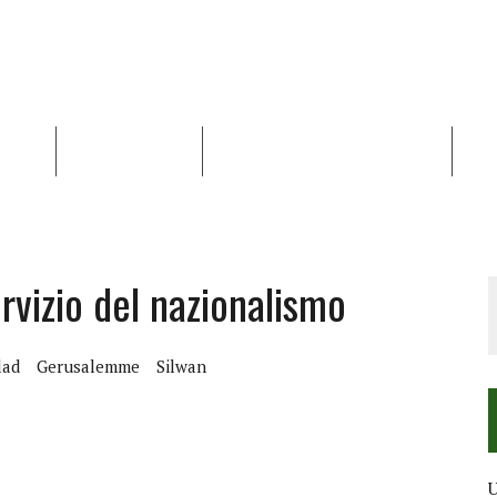
NALISI
RAPPORTI OCHA
RECENSIONI DI LIBRI E ARTICOLI
VID
RRA DIFFICILE
DEI DIRITTI UMANI NEI TERRITORI PALESTINESI OCCUPATI DAL 1967, FR
ervizio del nazionalismo
lad
Gerusalemme
Silwan
U