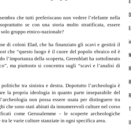
c
D
sembra che tutti preferiscano non vedere l’elefante nella
prattutto se con una storia molto stratificata, essere
E
n solo gruppo etnico-nazionale?
i
e di coloni Elad, che ha finanziato gli scavi e gestirà il
Post
che “questo luogo è il cuore del popolo ebraico ed è
N
o l’importanza della scoperta, Greenblatt ha sottolineato
o”, ma piuttosto si concentra sugli “scavi e l’analisi di
R
R
politiche tra sinistra e destra. Dopotutto l’archeologia è
are la propria ideologia in quanto parte inseparabile del
R
’archeologia non possa essere usata per distinguere tra
ghi che sono stati abitati da innumerevoli culture nel corso
T
tificati come Gerusalemme – le scoperte archeologiche
tra le varie culture stanziate in ogni specifica area.
U