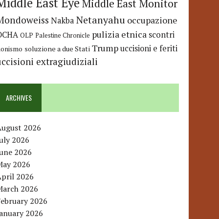
Middle East Eye
Middle East Monitor
Netanyahu
Mondoweiss
occupazione
Nakba
pulizia etnica
OCHA
scontri
OLP
Palestine Chronicle
Trump
uccisioni e feriti
soluzione a due Stati
ionismo
uccisioni extragiudiziali
ARCHIVES
August 2026
uly 2026
June 2026
May 2026
pril 2026
March 2026
February 2026
January 2026