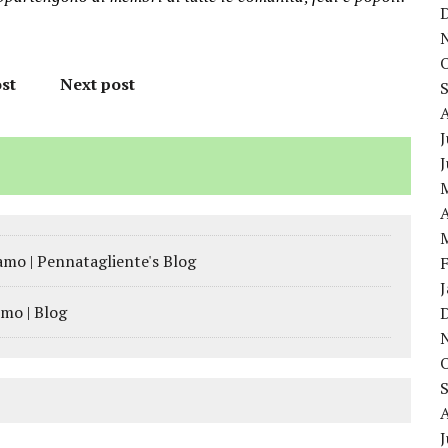
st
Next post
J
A
iamo | Pennatagliente's Blog
smo | Blog
J