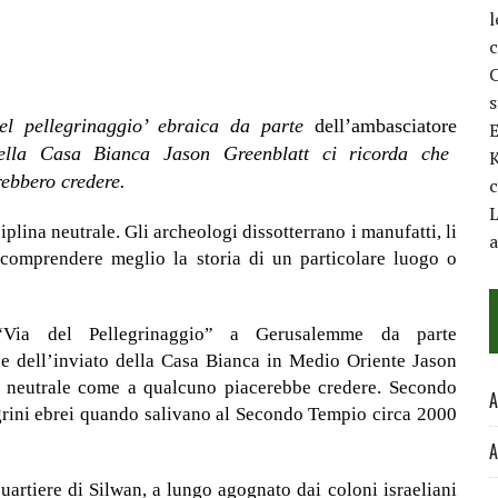
l
c
C
el pellegrinaggio’ ebraica da parte
dell’ambasciatore
E
ella Casa Bianca Jason Greenblatt ci ricorda che
K
rebbero credere.
c
L
plina neutrale. Gli archeologi dissotterrano i manufatti, li
a
 comprendere meglio la storia di un particolare luogo o
a “Via del Pellegrinaggio” a Gerusalemme da parte
e dell’inviato della Casa Bianca in Medio Oriente Jason
i neutrale come a qualcuno piacerebbe credere. Secondo
A
egrini ebrei quando salivano al Secondo Tempio circa 2000
A
 quartiere di Silwan, a lungo agognato dai coloni israeliani