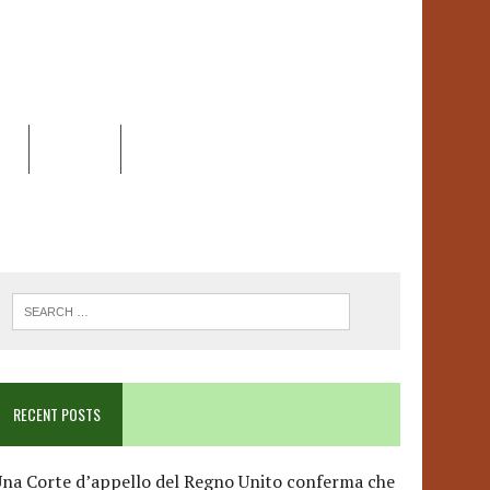
EO
DOSSIER
LINK
ANCESCA ALBANESE*
RECENT POSTS
na Corte d’appello del Regno Unito conferma che