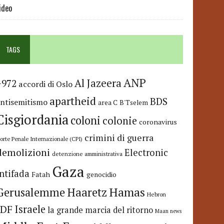
ideo
TAGS
ANP
Al Jazeera
+972
accordi di Oslo
apartheid
BDS
antisemitismo
area C
B'Tselem
Cisgiordania
coloni
colonie
coronavirus
crimini di guerra
orte Penale Internazionale (CPI)
demolizioni
Electronic
detenzione amministrativa
Gaza
Intifada
Fatah
genocidio
Hamas
Haaretz
Gerusalemme
Hebron
IDF
Israele
la grande marcia del ritorno
Maan news