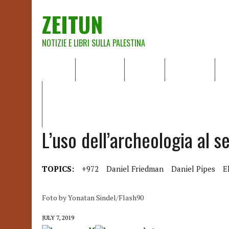
ZEITUN
NOTIZIE E LIBRI SULLA PALESTINA
HOME
CHI SIAMO
NOTIZIE
EDITORIALI
A
IL POTERE DELLA MUSICA – FIGLI DELLE PIETRE IN UNA TE
RAPPORTO DELLA RELATRICE SPECIALE SULLA SITUAZIONE 
L’uso dell’archeologia al s
TOPICS:
+972
Daniel Friedman
Daniel Pipes
E
Foto by Yonatan Sindel/Flash90
JULY 7, 2019