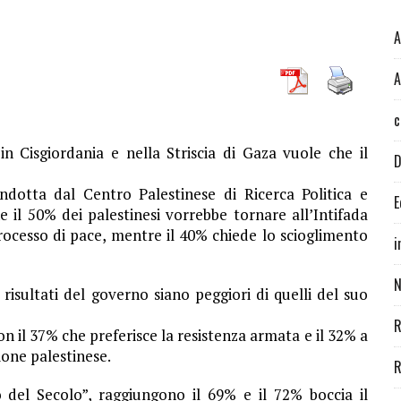
A
A
c
n Cisgiordania e nella Striscia di Gaza vuole che il
D
dotta dal Centro Palestinese di Ricerca Politica e
E
 il 50% dei palestinesi vorrebbe tornare all’Intifada
rocesso di pace, mentre il 40% chiede lo scioglimento
i
N
 i risultati del governo siano peggiori di quelli del suo
R
con il 37% che preferisce la resistenza armata e il 32% a
ione palestinese.
R
o del Secolo”, raggiungono il 69% e il 72% boccia il