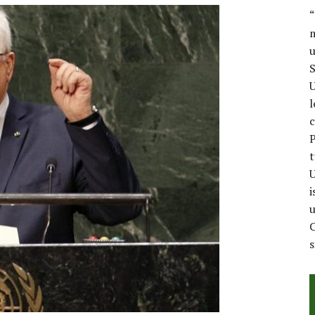
“
m
u
S
U
l
c
P
t
U
i
u
C