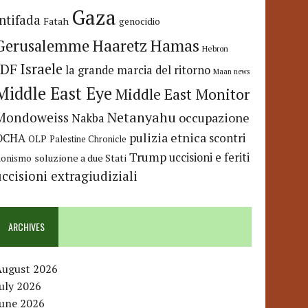
Gaza
Intifada
Fatah
genocidio
Hamas
Haaretz
Gerusalemme
Hebron
IDF
Israele
la grande marcia del ritorno
Maan news
Middle East Eye
Middle East Monitor
Netanyahu
Mondoweiss
occupazione
Nakba
pulizia etnica
OCHA
scontri
OLP
Palestine Chronicle
Trump
uccisioni e feriti
soluzione a due Stati
ionismo
uccisioni extragiudiziali
ARCHIVES
August 2026
uly 2026
June 2026