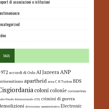
eport di associazioni o istituzioni
estimonianze
ncategorized
ideo
TAGS
ANP
Al Jazeera
+972
accordi di Oslo
apartheid
BDS
antisemitismo
area C
B'Tselem
Cisgiordania
coloni
colonie
coronavirus
crimini di guerra
orte Penale Internazionale (CPI)
demolizioni
Electronic
detenzione amministrativa