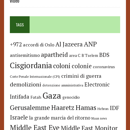
video
TAGS
ANP
Al Jazeera
+972
accordi di Oslo
apartheid
BDS
antisemitismo
area C
B'Tselem
Cisgiordania
coloni
colonie
coronavirus
crimini di guerra
Corte Penale Internazionale (CPI)
demolizioni
Electronic
detenzione amministrativa
Gaza
Intifada
Fatah
genocidio
Hamas
Haaretz
Gerusalemme
IDF
Hebron
Israele
la grande marcia del ritorno
Maan news
Middle East Eye
Middle East Monitor