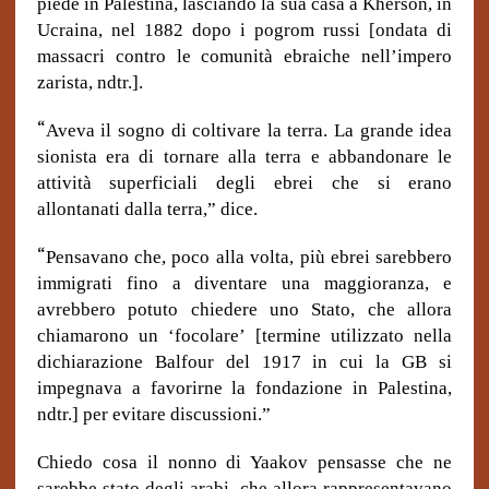
piede in Palestina, lasciando la sua casa a Kherson, in
Ucraina, nel 1882 dopo i pogrom russi [ondata di
massacri contro le comunità ebraiche nell’impero
zarista, ndtr.].
“
Aveva il sogno di coltivare la terra. La grande idea
sionista era di tornare alla terra e abbandonare le
attività superficiali degli ebrei che si erano
allontanati dalla terra,” dice.
“
Pensavano che, poco alla volta, più ebrei sarebbero
immigrati fino a diventare una maggioranza, e
avrebbero potuto chiedere uno Stato, che allora
chiamarono un ‘focolare’ [termine utilizzato nella
dichiarazione Balfour del 1917 in cui la GB si
impegnava a favorirne la fondazione in Palestina,
ndtr.] per evitare discussioni.”
Chiedo cosa il nonno di Yaakov pensasse che ne
sarebbe stato degli arabi, che allora rappresentavano