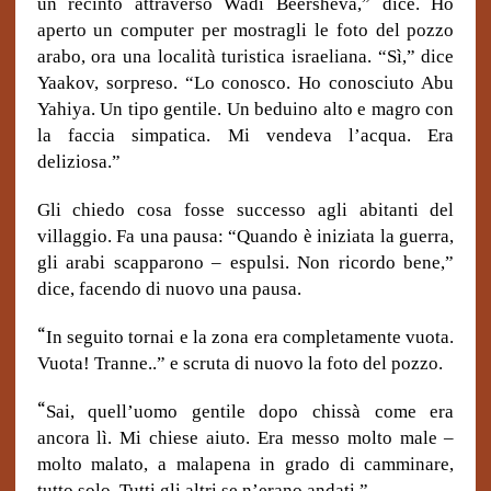
un recinto attraverso Wadi Beersheva,” dice. Ho
aperto un computer per mostragli le foto del pozzo
arabo, ora una località turistica israeliana.
“Sì,” dice
Yaakov, sorpreso. “Lo conosco.
Ho conosciuto Abu
Yahiya. Un tipo gentile. Un beduino alto e magro con
la faccia simpatica.
Mi vendeva l’acqua.
Era
deliziosa.”
Gli chiedo cosa fosse successo agli abitanti del
villaggio. Fa una pausa: “Quando è iniziata la guerra,
gli arabi scapparono – espulsi. Non ricordo bene,”
dice, facendo di nuovo una pausa.
“
In seguito tornai e la zona era completamente vuota.
Vuota! Tranne..” e scruta di nuovo la foto del pozzo.
“
Sai, quell’uomo gentile dopo chissà come era
ancora lì. Mi chiese aiuto. Era messo molto male –
molto malato, a malapena in grado di camminare,
tutto solo. Tutti gli altri se n’erano andati.”