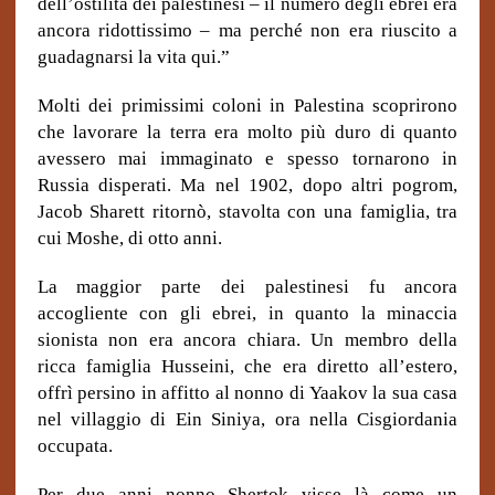
dell’ostilità dei palestinesi – il numero degli ebrei era
ancora ridottissimo – ma perché non era riuscito a
guadagnarsi la vita qui.”
Molti dei primissimi coloni in Palestina scoprirono
che lavorare la terra era molto più duro di quanto
avessero mai immaginato e spesso tornarono in
Russia disperati. Ma nel 1902, dopo altri pogrom,
Jacob Sharett ritornò, stavolta con una famiglia, tra
cui Moshe, di otto anni.
La maggior parte dei palestinesi fu ancora
accogliente con gli ebrei, in quanto la minaccia
sionista non era ancora chiara. Un membro della
ricca famiglia Husseini, che era diretto all’estero,
offrì persino in affitto al nonno di Yaakov la sua casa
nel villaggio di Ein Siniya, ora nella Cisgiordania
occupata.
Per due anni nonno Shertok visse là come un