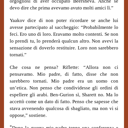
orgogliosi di aver occupato Beersheva. Anche se
devo dire che prima avevamo avuto molti amici lì.”
Yaakov dice di non poter ricordare se anche lui
avesse partecipato al saccheggio: “Probabilmente lo
feci.
Ero uno di loro. Eravamo molto contenti.
Se non
lo prendi tu, lo prenderà qualcun altro. Non avevi la
sensazione di doverlo restituire. Loro non sarebbero
tornati.”
Che cosa ne pensa? Riflette: “Allora non ci
pensavamo.
Mio padre, di fatto, disse che non
sarebbero tornati. Mio padre era un uomo con
un’etica. Non penso che condividesse gli ordini di
espellere gli arabi.
Ben-Gurion sì, Sharett no.
Ma lo
accettò come un dato di fatto. Penso che sapesse che
stava avvenendo qualcosa di sbagliato, ma non vi si
oppose,” sostiene.
“
Dopo la guerra mio padre tenne una conferenza e