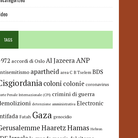
ncategorized
ideo
TAGS
ANP
Al Jazeera
+972
accordi di Oslo
apartheid
BDS
antisemitismo
area C
B'Tselem
Cisgiordania
coloni
colonie
coronavirus
crimini di guerra
orte Penale Internazionale (CPI)
demolizioni
Electronic
detenzione amministrativa
Gaza
Intifada
Fatah
genocidio
Hamas
Haaretz
Gerusalemme
Hebron