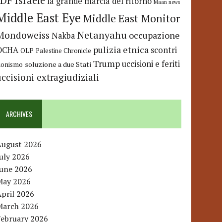
IDF
Israele
la grande marcia del ritorno
Maan news
Middle East Eye
Middle East Monitor
Netanyahu
Mondoweiss
occupazione
Nakba
pulizia etnica
OCHA
scontri
OLP
Palestine Chronicle
Trump
uccisioni e feriti
soluzione a due Stati
ionismo
uccisioni extragiudiziali
ARCHIVES
August 2026
uly 2026
June 2026
May 2026
pril 2026
March 2026
February 2026