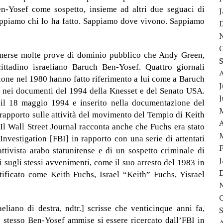
n-Yosef come sospetto, insieme ad altri due seguaci di
ppiamo chi lo ha fatto. Sappiamo dove vivono. Sappiamo
emerse molte prove di dominio pubblico che Andy Green,
cittadino israeliano Baruch Ben-Yosef. Quattro giornali
zione nel 1980 hanno fatto riferimento a lui come a Baruch
J
 nei documenti del 1994 della Knesset e del Senato USA.
 il 18 maggio 1994 e inserito nella documentazione del
apporto sulle attività del movimento del Tempio di Keith
A
l Wall Street Journal racconta anche che Fuchs era stato
nvestigation [FBI] in rapporto con una serie di attentati
tivista arabo statunitense e di un sospetto criminale di
ni sugli stessi avvenimenti, come il suo arresto del 1983 in
ntificato come Keith Fuchs, Israel “Keith” Fuchs, Yisrael
eliano di destra, ndtr.] scrisse che venticinque anni fa,
lo stesso Ben-Yosef ammise si essere ricercato dall’FBI in