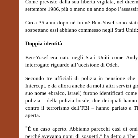
Come previsto dalla sua libertà vigilata, nel dice
settembre 1986, più o meno un anno dopo l’assassi
Circa 35 anni dopo né lui né Ben-Yosef sono stati i
sospettano essi abbiano commesso negli Stati Uniti:
Doppia identità
Ben-Yosef era nato negli Stati Uniti come Andy
interrogato riguardo all’uccisione di Odeh.
Secondo tre ufficiali di polizia in pensione che 
Intercept, e da allora anche da molti altri servizi g
suo nome ebraico, Israel) furono identificati come 
polizia – della polizia locale, due dei quali hanno
contro il terrorismo dell’FBI – hanno parlato a T
aperta.
“
È un caso aperto. Abbiamo parecchi casi di omic
perché avevamo nomi di sospetti,” ha detto a The I