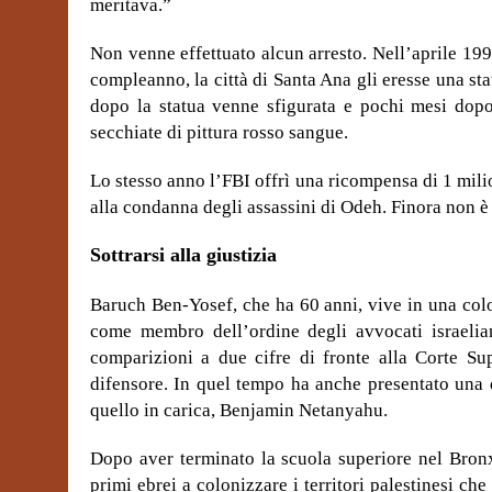
meritava.”
Non venne effettuato alcun arresto. Nell’aprile 1
compleanno, la città di Santa Ana gli eresse una st
dopo la statua venne sfigurata e pochi mesi dopo
secchiate di pittura rosso sangue.
Lo stesso anno l’FBI offrì una ricompensa di 1 milio
alla condanna degli assassini di Odeh. Finora non è 
Sottrarsi alla giustizia
Baruch Ben-Yosef, che ha 60 anni, vive in una colo
come membro dell’ordine degli avvocati israeli
comparizioni a due cifre di fronte alla Corte Su
difensore. In quel tempo ha anche presentato una 
quello in carica, Benjamin Netanyahu.
Dopo aver terminato la scuola superiore nel Bronx
primi ebrei a colonizzare i territori palestinesi c