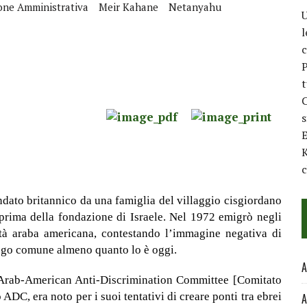
one Amministrativa
Meir Kahane
Netanyahu
U
l
c
P
t
C
E
K
c
dato britannico da una famiglia del villaggio cisgiordano
i prima della fondazione di Israele. Nel 1972 emigrò negli
tà araba americana, contestando l’immagine negativa di
uogo comune almeno quanto lo è oggi.
A
l’Arab-American Anti-Discrimination Committee [Comitato
ADC, era noto per i suoi tentativi di creare ponti tra ebrei
A