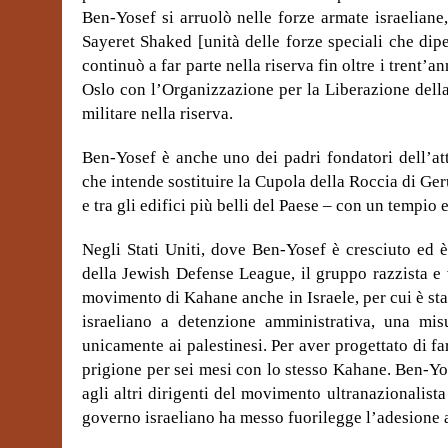
Ben-Yosef si arruolò nelle forze armate israelian
Sayeret Shaked [
unità delle forze speciali che dip
continuò a far parte nella riserva fin oltre i trent’a
Oslo con l’Organizzazione per la Liberazione della 
militare nella riserva.
Ben-Yosef è anche uno dei padri fondatori dell’at
che intende sostituire la Cupola della Roccia di G
e tra gli edifici più belli del Paese – con un tempio 
Negli Stati Uniti, dove Ben-Yosef è cresciuto ed è 
della Jewish Defense League, il gruppo razzista e
movimento di Kahane anche in Israele, per cui è stat
israeliano a detenzione amministrativa, una mis
unicamente ai palestinesi. Per aver progettato di fa
prigione per sei mesi con lo stesso Kahane. Ben-Yos
agli altri dirigenti del movimento ultranazionalist
governo israeliano ha messo fuorilegge l’adesione a