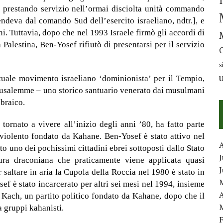
e, prestando servizio nell’ormai disciolta unità commando
endeva dal comando Sud dell’esercito israeliano, ndtr.]
, e
nni. Tuttavia, dopo che nel 1993 Israele firmò gli accordi di
Palestina, Ben-Yosef rifiutò di presentarsi per il servizio
s
tuale movimento israeliano ‘dominionista’ per il Tempio,
erusalemme – uno storico santuario venerato dai musulmani
ebraico.
tornato a vivere all’inizio degli anni ’80, ha fatto parte
 violento fondato da Kahane. Ben-Yosef è stato attivo nel
o uno dei pochissimi cittadini ebrei sottoposti dallo Stato
J
ura draconiana che praticamente viene applicata quasi
r saltare in aria la Cupola della Roccia nel 1980 è stato in
ef è stato incarcerato per altri sei mesi nel 1994, insieme
A
a Kach, un partito politico fondato da Kahane, dopo che il
 gruppi kahanisti.