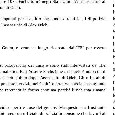
mbre 1984 Fuchs tornò negli Stati Uniti. Vi rimase fino al
J
nio di Odeh.
mputati per il delitto che almeno tre ufficiali di polizia
A
 l’assassinio di Alex Odeh.
 Green, e venne a lungo ricercato dall’FBI per essere
si occuparono del caso e sono stati intervistati da The
iornalistici, Ben-Yosef e Fuchs (che in Israele è noto con il
sospetti subito dopo l’assassinio di Odeh. Gli ufficiali di
J
 prestato servizio nell’unità operativa speciale congiunta
he Intercept in forma anonima perché l’inchiesta rimane
A
idio aperti e cose del genere. Ma questo era frustrante
ntercept un ufficiale di polizia in pensione che lavorò al