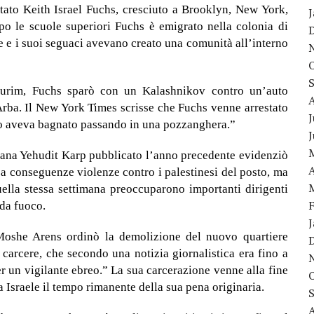
ato Keith Israel Fuchs, cresciuto a Brooklyn, New York,
po le scuole superiori Fuchs è emigrato nella colonia di
e e i suoi seguaci avevano creato una comunità all’interno
 Purim, Fuchs sparò con un Kalashnikov contro un’auto
t Arba. Il New York Times scrisse che Fuchs venne arrestato
J
lo aveva bagnato passando in una pozzanghera.”
liana Yehudit Karp pubblicato l’anno precedente evidenziò
A
za conseguenze violenze contro i palestinesi del posto, ma
uella stessa settimana preoccuparono importanti dirigenti
 da fuoco.
 Moshe Arens ordinò la demolizione del nuovo quartiere
carcere, che secondo una notizia giornalistica era fino a
 un vigilante ebreo.” La sua carcerazione venne alla fine
a Israele il tempo rimanente della sua pena originaria.