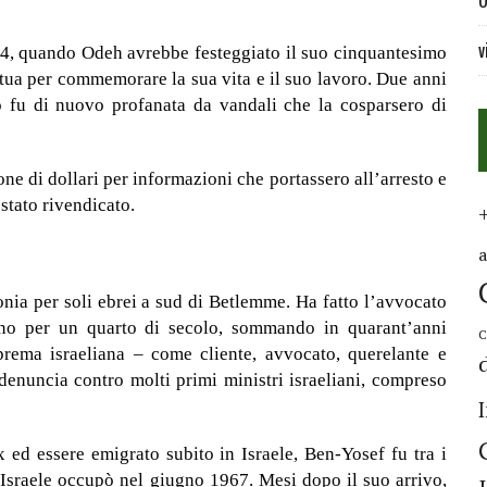
U
v
994, quando Odeh avrebbe festeggiato il suo cinquantesimo
atua per commemorare la sua vita e il suo lavoro. Due anni
 fu di nuovo profanata da vandali che la cosparsero di
ne di dollari per informazioni che portassero all’arresto e
stato rivendicato.
nia per soli ebrei a sud di Betlemme. Ha fatto l’avvocato
ano per un quarto di secolo, sommando in quarant’anni
C
prema israeliana – come cliente, avvocato, querelante e
denuncia contro molti primi ministri israeliani, compreso
 ed essere emigrato subito in Israele, Ben-Yosef fu tra i
he Israele occupò nel giugno 1967. Mesi dopo il suo arrivo,