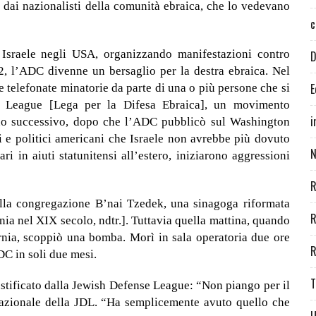
o dai nazionalisti della comunità ebraica, che lo vedevano
c
 Israele negli USA, organizzando manifestazioni contro
D
82, l’ADC divenne un bersaglio per la destra ebraica. Nel
E
telefonate minatorie da parte di una o più persone che si
e League [Lega per la Difesa Ebraica], un movimento
i
no successivo, dopo che l’ADC pubblicò sul Washington
i e politici americani che Israele non avrebbe più dovuto
N
ri in aiuti statunitensi all’estero, iniziarono aggressioni
R
lla congregazione B’nai Tzedek, una sinagoga riformata
R
nia nel XIX secolo, ndtr.]. Tuttavia quella mattina, quando
ornia, scoppiò una bomba. Morì in sala operatoria due ore
R
DC in soli due mesi.
T
stificato dalla Jewish Defense League: “Non piango per il
nazionale della JDL. “Ha semplicemente avuto quello che