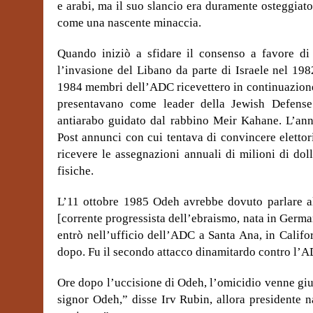
e arabi, ma il suo slancio era duramente osteggiat
come una nascente minaccia.
Quando iniziò a sfidare il consenso a favore di
l’invasione del Libano da parte di Israele nel 19
1984 membri dell’ADC ricevettero in continuazione 
presentavano come leader della Jewish Defens
antiarabo guidato dal rabbino Meir Kahane. L’an
Post annunci con cui tentava di convincere elettor
ricevere le assegnazioni annuali di milioni di dolla
fisiche.
L’11 ottobre 1985 Odeh avrebbe dovuto parlare a
[corrente progressista dell’ebraismo, nata in Germa
entrò nell’ufficio dell’ADC a Santa Ana, in Calif
dopo. Fu il secondo attacco dinamitardo contro l’A
Ore dopo l’uccisione di Odeh, l’omicidio venne giu
signor Odeh,” disse Irv Rubin, allora presidente 