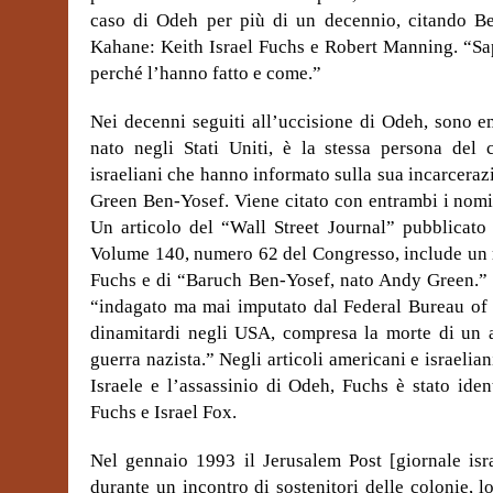
caso di Odeh per più di un decennio, citando Be
Kahane: Keith Israel Fuchs e Robert Manning. “Sa
perché l’hanno fatto e come.”
Nei decenni seguiti all’uccisione di Odeh, sono 
nato negli Stati Uniti, è la stessa persona del 
israeliani che hanno informato sulla sua incarcera
Green Ben-Yosef. Viene citato con entrambi i nomi
Un articolo del “Wall Street Journal” pubblicato
Volume 140, numero 62 del Congresso, include un r
Fuchs e di “Baruch Ben-Yosef, nato Andy Green.” I
“indagato ma mai imputato dal Federal Bureau of I
dinamitardi negli USA, compresa la morte di un at
guerra nazista.” Negli articoli americani e israelia
Israele e l’assassinio di Odeh, Fuchs è stato ide
Fuchs e Israel Fox.
Nel gennaio 1993 il Jerusalem Post [giornale isra
durante un incontro di sostenitori delle colonie, 