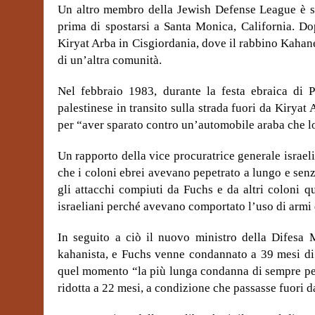
Un altro membro della Jewish Defense League è st
prima di spostarsi a Santa Monica, California. Do
Kiryat Arba in Cisgiordania, dove il rabbino Kahan
di un’altra comunità.
Nel febbraio 1983, durante la festa ebraica di
palestinese in transito sulla strada fuori da Kirya
per “aver sparato contro un’automobile araba che 
Un rapporto della vice procuratrice generale israe
che i coloni ebrei avevano pepetrato a lungo e sen
gli attacchi compiuti da Fuchs e da altri coloni q
israeliani perché avevano comportato l’uso di armi
In seguito a ciò il nuovo ministro della Difesa
kahanista, e Fuchs venne condannato a 39 mesi di 
quel momento “la più lunga condanna di sempre per
ridotta a 22 mesi, a condizione che passasse fuori d