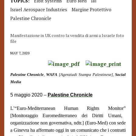
TOPICS:
Elbit Systems
Euro Med
Iai
Israel Aerospace Industries
Margine Protettivo
Palestine Chronicle
Manifestazione in UK contro la vendita di armi a Israele foto
file
MAY 7, 2020
Palestine Chronicle
,
WAFA
[Agenziadi Stampa Palestinese],
Social
Media
5 maggio 2020 –
Palestine Chronicle
L
’
“
Euro-Mediterranean Human Rights Monitor
”
[Monitoraggio Euromediterraneo dei Diritti Umani,
organizzazione non governativa, ndtr.] (Euro-Med) con sede
a Ginevra ha affermato oggi in un comunicato che i contratti