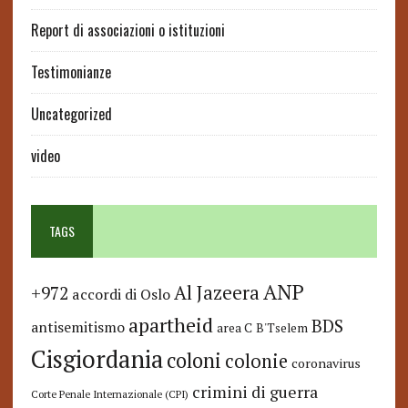
Report di associazioni o istituzioni
Testimonianze
Uncategorized
video
TAGS
ANP
Al Jazeera
+972
accordi di Oslo
apartheid
BDS
antisemitismo
area C
B'Tselem
Cisgiordania
coloni
colonie
coronavirus
crimini di guerra
Corte Penale Internazionale (CPI)