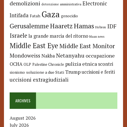
demolizioni
Electronic
detenzione amministrativa
Gaza
Intifada
Fatah
genocidio
Hamas
Haaretz
Gerusalemme
IDF
Hebron
Israele
la grande marcia del ritorno
Maan news
Middle East Eye
Middle East Monitor
Netanyahu
Mondoweiss
occupazione
Nakba
pulizia etnica
OCHA
scontri
OLP
Palestine Chronicle
Trump
uccisioni e feriti
soluzione a due Stati
sionismo
uccisioni extragiudiziali
ARCHIVES
August 2026
July 2026