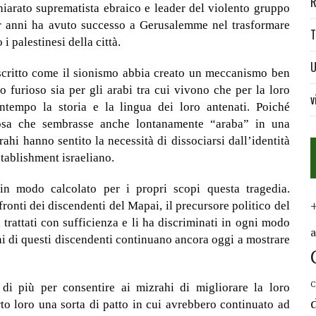
R
chiarato suprematista ebraico e leader del violento gruppo
er anni ha avuto successo a Gerusalemme nel trasformare
T
i palestinesi della città.
U
escritto come il sionismo abbia creato un meccanismo ben
o furioso sia per gli arabi tra cui vivono che per la loro
v
ontempo la storia e la lingua dei loro antenati. Poiché
cosa che sembrasse anche lontanamente “araba” in una
ahi hanno sentito la necessità di dissociarsi dall’identità
stablishment israeliano.
 in modo calcolato per i propri scopi questa tragedia.
ronti dei discendenti del Mapai, il precursore politico del
a trattati con sufficienza e li ha discriminati in ogni modo
ni di questi discendenti continuano ancora oggi a mostrare
C
 di più per consentire ai mizrahi di migliorare la loro
rto loro una sorta di patto in cui avrebbero continuato ad