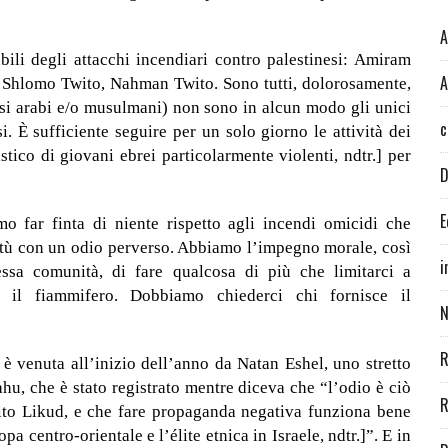
A
li degli attacchi incendiari contro palestinesi: Amiram
A
 Shlomo Twito, Nahman Twito. Sono tutti, dolorosamente,
aesi arabi e/o musulmani) non sono in alcun modo gli unici
c
si. È sufficiente seguire per un solo giorno le attività dei
istico di giovani ebrei particolarmente violenti, ndtr.] per
D
E
far finta di niente rispetto agli incendi omicidi che
ntù con un odio perverso. Abbiamo l’impegno morale, così
i
ssa comunità, di fare qualcosa di più che limitarci a
 il fiammifero. Dobbiamo chiederci chi fornisce il
N
R
 è venuta all’inizio dell’anno da Natan Eshel, uno stretto
u, che è stato registrato mentre diceva che “l’odio è ciò
R
tito Likud, e che fare propaganda negativa funziona bene
pa centro-orientale e l’élite etnica in Israele, ndtr.]”. E in