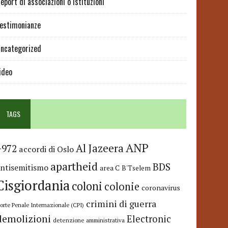
eport di associazioni o istituzioni
estimonianze
ncategorized
ideo
TAGS
ANP
Al Jazeera
+972
accordi di Oslo
apartheid
BDS
antisemitismo
area C
B'Tselem
Cisgiordania
coloni
colonie
coronavirus
crimini di guerra
orte Penale Internazionale (CPI)
demolizioni
Electronic
detenzione amministrativa