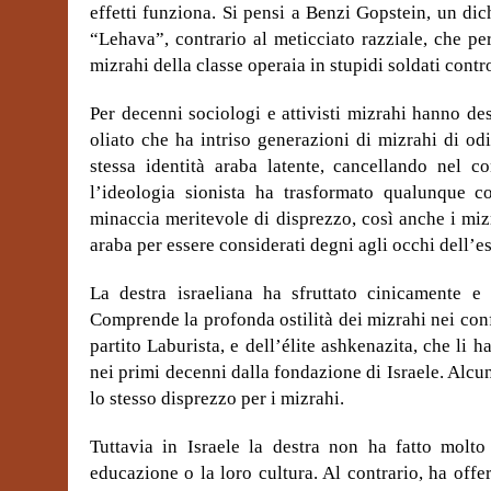
effetti funziona. Si pensi a Benzi Gopstein, un di
“Lehava”, contrario al meticciato razziale, che p
mizrahi della classe operaia in stupidi soldati contro 
Per decenni sociologi e attivisti mizrahi hanno d
oliato che ha intriso generazioni di mizrahi di odi
stessa identità araba latente, cancellando nel c
l’ideologia sionista ha trasformato qualunque 
minaccia meritevole di disprezzo, così anche i mizr
araba per essere considerati degni agli occhi dell’e
La destra israeliana ha sfruttato cinicamente e
Comprende la profonda ostilità dei mizrahi nei conf
partito Laburista, e dell’élite ashkenazita, che li h
nei primi decenni dalla fondazione di Israele. Alcu
lo stesso disprezzo per i mizrahi.
Tuttavia in Israele la destra non ha fatto molto
educazione o la loro cultura. Al contrario, ha offe