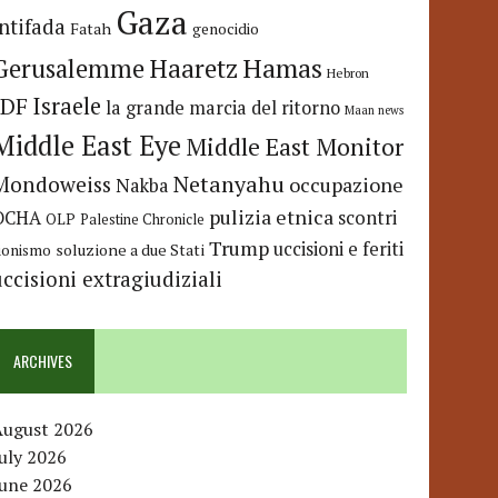
Gaza
Intifada
Fatah
genocidio
Hamas
Haaretz
Gerusalemme
Hebron
IDF
Israele
la grande marcia del ritorno
Maan news
Middle East Eye
Middle East Monitor
Netanyahu
Mondoweiss
occupazione
Nakba
pulizia etnica
OCHA
scontri
OLP
Palestine Chronicle
Trump
uccisioni e feriti
soluzione a due Stati
ionismo
uccisioni extragiudiziali
ARCHIVES
August 2026
uly 2026
June 2026