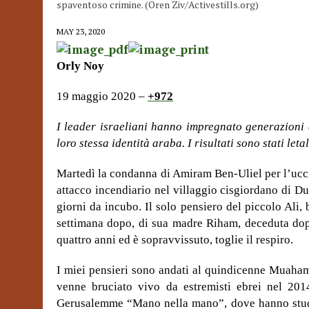
spaventoso crimine. (Oren Ziv/Activestills.org)
MAY 23, 2020
Orly Noy
19 maggio 2020 –
+972
I leader israeliani hanno impregnato generazioni 
loro stessa identità araba. I risultati sono stati letal
Martedì la condanna di Amiram Ben-Uliel per l’ucc
attacco incendiario nel villaggio cisgiordano di D
giorni da incubo. Il solo pensiero del piccolo Ali,
settimana dopo, di sua madre Riham, deceduta dop
quattro anni ed è sopravvissuto, toglie il respiro.
I miei pensieri sono andati al quindicenne Muah
venne bruciato vivo da estremisti ebrei nel 2014
Gerusalemme “Mano nella mano”, dove hanno studiat