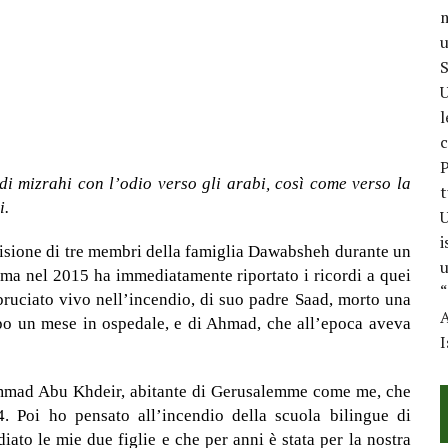
m
u
S
U
l
c
P
di mizrahi con l’odio verso gli arabi, così come verso la
t
i.
U
i
isione di tre membri della famiglia Dawabsheh durante un
u
uma nel 2015 ha immediatamente riportato i ricordi a quei
“
 bruciato vivo nell’incendio, di suo padre Saad, morto una
A
o un mese in ospedale, e di Ahmad, che all’epoca aveva
I
ammad Abu Khdeir, abitante di Gerusalemme come me, che
. Poi ho pensato all’incendio della scuola bilingue di
o le mie due figlie e che per anni è stata per la nostra