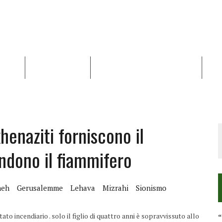
NALISI
RAPPORTI OCHA
RECENSIONI DI LIBRI E ARTICOLI
VID
RRA DIFFICILE
DEI DIRITTI UMANI NEI TERRITORI PALESTINESI OCCUPATI DAL 1967, FR
henaziti forniscono il
ndono il fiammifero
heh
Gerusalemme
Lehava
Mizrahi
Sionismo
o incendiario . solo il figlio di quattro anni è sopravvissuto allo
“