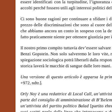
essere identificati con la turpitudine, l’ignoranza
accolti perché fossero utili agli interessi politici del
Ci sono buone ragioni per continuare a sfidare i 
prezzo delle discriminazioni che sono al cuore de
che abbiamo ancora un conto in sospeso con la des
fatto praticamente niente per ottenere giustizia per 
Il nostro primo compito tuttavia dev’essere salvare l
Benzi Gopstein. Non solo salveremo le loro vite, m
spiegazione sociologica potrà liberarli dalla respons
storica laverà le macchie di sangue dalle loro mani.
Una versione di questo articolo è apparsa la pri
+972, ndtr.]
.
Orly Noy è una redattrice di Local Call, un’attivist
parte del consiglio di amministrazione di B’Tsele
un’attivista del partito politico Balad
[partito ebr
suoi scritti parla delle linee che intersecano e 