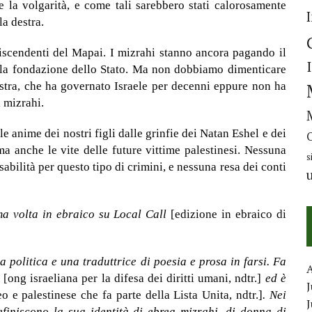
 e la volgarità, e come tali sarebbero stati calorosamente
la destra.
discendenti del Mapai. I mizrahi stanno ancora pagando il
lla fondazione dello Stato. Ma non dobbiamo dimenticare
tra, che ha governato Israele per decenni eppure non ha
i mizrahi.
e anime dei nostri figli dalle grinfie dei Natan Eshel e dei
a anche le vite delle future vittime palestinesi. Nessuna
s
abilità per questo tipo di crimini, e nessuna resa dei conti
ma volta in ebraico su Local Call
[edizione in ebraico di
a politica e una traduttrice di poesia e prosa in farsi. Fa
m
[ong israeliana per la difesa dei diritti umani, ndtr.]
ed è
J
eo e palestinese che fa parte della Lista Unita, ndtr.]
. Nei
definiscono la sua identità di ebrea mizrahi, di donna di