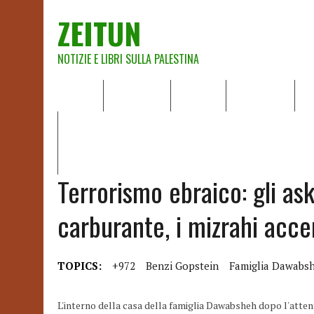
ZEITUN
NOTIZIE E LIBRI SULLA PALESTINA
HOME
CHI SIAMO
NOTIZIE
EDITORIALI
A
IL POTERE DELLA MUSICA – FIGLI DELLE PIETRE IN UNA TE
RAPPORTO DELLA RELATRICE SPECIALE SULLA SITUAZIONE 
Terrorismo ebraico: gli ask
carburante, i mizrahi acce
TOPICS:
+972
Benzi Gopstein
Famiglia Dawabs
L'interno della casa della famiglia Dawabsheh dopo l'attentat