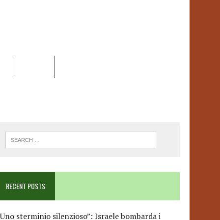
EO
DOSSIER
LINK
ANCESCA ALBANESE*
RECENT POSTS
Uno sterminio silenzioso”: Israele bombarda i