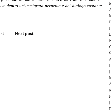
ive dentro un’immigrata perpetua e del dialogo costante
A
st
Next post
J
A