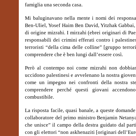
famiglia una seconda casa.
Mi baluginavano nella mente i nomi dei responsabi
Ben-Uliel, Yosef Haim Ben David, Yitzhak Gabbai,
di origine mizrahi. I mirzahi (ebrei originari di P
responsabili dei crimini efferati contro i palestine
terroristi “della cima delle colline” [gruppo terror
comprendere che è ben lungi dall’essere così.
Però al contempo noi come mizrahi non dobbiamo 
uccidono palestinesi e avvelenano la nostra giove
come un impegno nei confronti della nostra ste
comprendere perché questi giovani accendono
combustibile.
La risposta facile, quasi banale, a queste domande
collaboratore del primo ministro Benjamin Netanyah
che unisce” il campo della destra guidato dal par
con gli elettori “non askhenaziti [originari dell’Euro