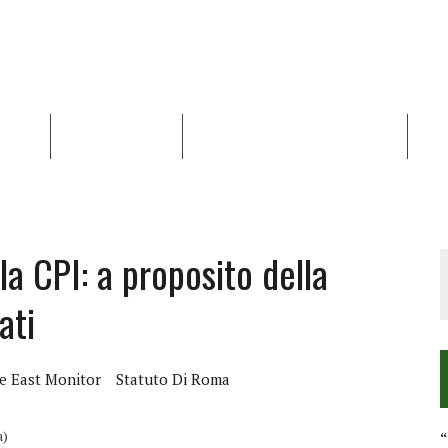
NALISI
RAPPORTI OCHA
RECENSIONI DI LIBRI E ARTICOLI
VID
RRA DIFFICILE
DEI DIRITTI UMANI NEI TERRITORI PALESTINESI OCCUPATI DAL 1967, FR
la CPI: a proposito della
ati
e East Monitor
Statuto Di Roma
a)
“