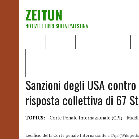
ZEITUN
NOTIZIE E LIBRI SULLA PALESTINA
HOME
CHI SIAMO
NOTIZIE
EDITORIALI
A
IL POTERE DELLA MUSICA – FIGLI DELLE PIETRE IN UNA TE
RAPPORTO DELLA RELATRICE SPECIALE SULLA SITUAZIONE 
Sanzioni degli USA contro 
risposta collettiva di 67 St
TOPICS:
Corte Penale Internazionale (CPI)
Middl
L'edificio della Corte penale Internazionle a l'Aja (Wikipedi