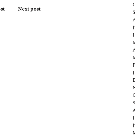
st
Next post
J
A
J