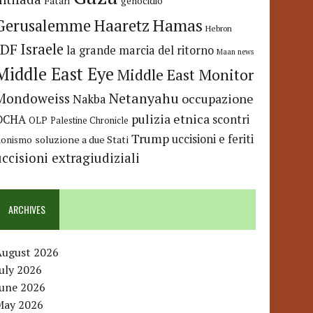
Fatah
genocidio
Hamas
Haaretz
Gerusalemme
Hebron
IDF
Israele
la grande marcia del ritorno
Maan news
Middle East Eye
Middle East Monitor
Netanyahu
Mondoweiss
occupazione
Nakba
pulizia etnica
OCHA
scontri
OLP
Palestine Chronicle
Trump
uccisioni e feriti
soluzione a due Stati
ionismo
uccisioni extragiudiziali
ARCHIVES
August 2026
uly 2026
June 2026
May 2026