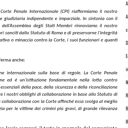
A
orte Penale Internazionale (CPI) riaffermiamo il nostro
A
 giudiziaria indipendente e imparziale. In sintonia con il
dell’Assemblea degli Stati Membri rinnoviamo il nostro
c
ri sanciti dallo Statuto di Roma e di preservarne l’integrità
iva o minaccia contro la Corte, i suoi funzionari e quanti
D
E
fferma anche:
i
e internazionale sulla base di regole. La Corte Penale
ne ed è un’istituzione fondamentale nella lotta contro
N
essenziali della pace, della sicurezza e della riconciliazione
 i nostri obblighi di collaborazione in base allo Statuto di
R
a collaborazione con la Corte affinché essa svolga al meglio
R
ia per le vittime dei crimini più gravi, di grande rilevanza
R