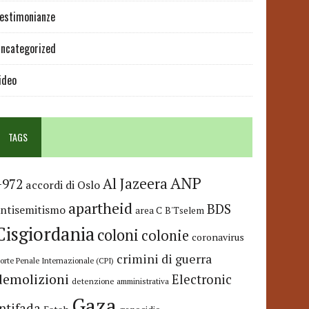
estimonianze
ncategorized
ideo
TAGS
ANP
Al Jazeera
+972
accordi di Oslo
apartheid
BDS
antisemitismo
area C
B'Tselem
Cisgiordania
coloni
colonie
coronavirus
crimini di guerra
orte Penale Internazionale (CPI)
demolizioni
Electronic
detenzione amministrativa
Gaza
Intifada