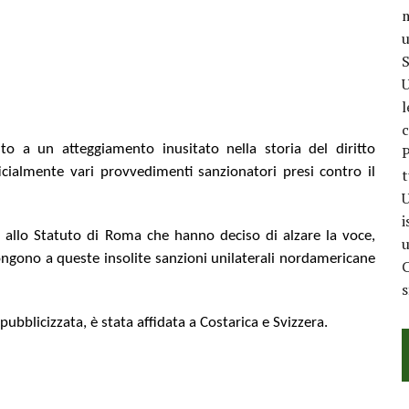
m
u
S
U
l
c
o a un atteggiamento inusitato nella storia del diritto
P
ficialmente vari provvedimenti sanzionatori presi contro il
t
U
i
i allo Statuto di Roma che hanno deciso di alzare la voce,
u
ngono a queste insolite sanzioni unilaterali nordamericane
C
pubblicizzata, è stata affidata a Costarica e Svizzera.