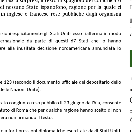
e lascia sorpresi, il testo in spagnolo del comunicato
 di nessuno Stato ispanofono, ragione per la quale ci
T
i in inglese e francese rese pubbliche dagli organismi
U
v
nzioni esplicitamente gli Stati Uniti, esso riafferma in modo
internazionale da parte di questi 67 Stati che lo hanno
re alla inusitata decisione nordamericana annunciata lo
e 123 (secondo il documento ufficiale del depositario dello
delle Nazioni Unite).
icato congiunto reso pubblico il 23 giugno dall’Aia, consente
Statuto di Roma che per qualche ragione hanno scelto di non
C
zera non firmando il testo.
 forti pressioni diplomatiche esercitate dagli Stati Uniti.