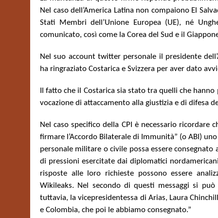
Nel caso dell’America Latina non compaiono El Salv
Stati Membri dell’Unione Europea (UE), né Unghe
comunicato, così come la Corea del Sud e il Giappone
Nel suo account twitter personale il presidente de
ha ringraziato Costarica e Svizzera per aver dato avvio 
Il fatto che il Costarica sia stato tra quelli che hanno
vocazione di attaccamento alla giustizia e di difesa de
Nel caso specifico della CPI è necessario ricordare 
firmare l’Accordo Bilaterale di Immunità” (o ABI) uno d
personale militare o civile possa essere consegnato al
di pressioni esercitate dai diplomatici nordamericani
risposte alle loro richieste possono essere anali
Wikileaks. Nel secondo di questi messaggi si può l
tuttavia, la vicepresidentessa di Arias, Laura Chinchil
e Colombia, che poi le abbiamo consegnato.”