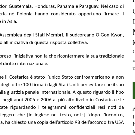
ador, Guatemala, Honduras, Panama e Paraguay. Nel caso di
ria né Polonia hanno considerato opportuno firmare il
 in Asia.
ll’Assemblea degli Stati Membri, il sudcoreano O-Gon Kwon,
all’iniziativa di questa risposta collettiva.
 preso l’iniziativa non fa che riconfermare la sua tradizionale
s
l diritto internazionale.
che il Costarica è stato l’unico Stato centroamericano a non
egli oltre 100 firmati dagli Stati Uniti per evitare che il suo
la giustizia penale internazionale. A questo riguardo il tipo
 negli anni 2005 e 2006 al più alto livello in Costarica e le
zzate riguardando i telegrammi confidenziali resi noti da
eggere che [in inglese nel testo, ndtr.] “dopo l’incontro,
J
la, ha chiesto una copia dell’articolo 98 dell’accordo tra USA