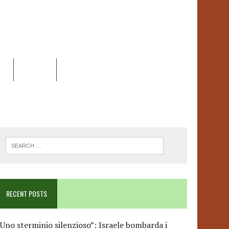
EO
DOSSIER
LINK
ANCESCA ALBANESE*
RECENT POSTS
Uno sterminio silenzioso”: Israele bombarda i