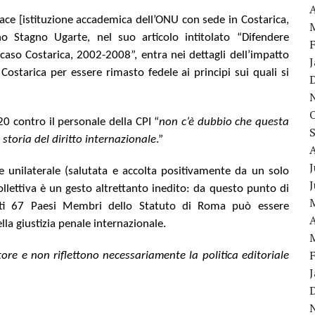
A
Pace [istituzione accademica dell’ONU con sede in Costarica,
uno Stagno Ugarte, nel suo articolo intitolato “Difendere
l caso Costarica, 2002-2008”, entra nei dettagli dell’impatto
 Costarica per essere rimasto fedele ai principi sui quali si
0 contro il personale della CPI “
non c’è dubbio che questa
toria del diritto internazionale
.”
J
ne unilaterale (salutata e accolta positivamente da un solo
ollettiva è un gesto altrettanto inedito: da questo punto di
esti 67 Paesi Membri dello Statuto di Roma può essere
A
la giustizia penale internazionale.
tore e non riflettono necessariamente la politica editoriale