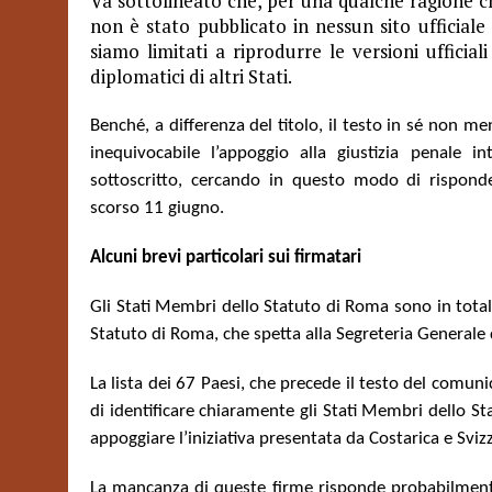
Va sottolineato che, per una qualche ragione ch
non è stato pubblicato in nessun sito ufficiale
siamo limitati a riprodurre le versioni ufficial
diplomatici di altri Stati.
Benché, a differenza del titolo, il testo in sé non me
inequivocabile l’appoggio alla giustizia penale 
sottoscritto, cercando in questo modo di risponde
scorso 11 giugno.
Alcuni brevi particolari sui firmatari
Gli Stati Membri dello Statuto di Roma sono in total
Statuto di Roma, che spetta alla Segreteria Generale 
La lista dei 67 Paesi, che precede il testo del comun
di identificare chiaramente gli Stati Membri dello 
appoggiare l’iniziativa presentata da Costarica e Sviz
La mancanza di queste firme risponde probabilmente a