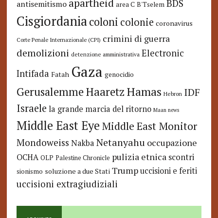
apartheid
BDS
antisemitismo
area C
B'Tselem
Cisgiordania
coloni
colonie
coronavirus
crimini di guerra
Corte Penale Internazionale (CPI)
demolizioni
Electronic
detenzione amministrativa
Gaza
Intifada
Fatah
genocidio
Hamas
Haaretz
Gerusalemme
IDF
Hebron
Israele
la grande marcia del ritorno
Maan news
Middle East Eye
Middle East Monitor
Netanyahu
Mondoweiss
occupazione
Nakba
pulizia etnica
OCHA
scontri
OLP
Palestine Chronicle
Trump
uccisioni e feriti
soluzione a due Stati
sionismo
uccisioni extragiudiziali