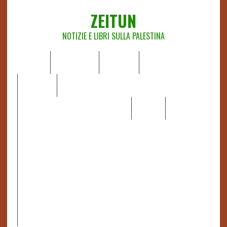
ZEITUN
NOTIZIE E LIBRI SULLA PALESTINA
HOME
CHI SIAMO
NOTIZIE
EDITORIALI
ANALISI
RAPPORTI OCHA
RECENSIONI DI LIBRI E ARTICOLI
VIDEO
DOSSIER
LINK
IL POTERE DELLA MUSICA – FIGLI DELLE PIETRE IN UNA
TERRA DIFFICILE
RAPPORTO DELLA RELATRICE SPECIALE SULLA
SITUAZIONE DEI DIRITTI UMANI NEI TERRITORI
PALESTINESI OCCUPATI DAL 1967, FRANCESCA ALBANESE*