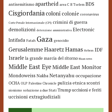
apartheid
BDS
antisemitismo
area C
B'Tselem
Cisgiordania
coloni
colonie
coronavirus
crimini di guerra
Corte Penale Internazionale (CPI)
demolizioni
Electronic
detenzione amministrativa
Gaza
Intifada
Fatah
genocidio
Hamas
Haaretz
Gerusalemme
IDF
Hebron
Israele
la grande marcia del ritorno
Maan news
Middle East Eye
Middle East Monitor
Netanyahu
Mondoweiss
occupazione
Nakba
pulizia etnica
OCHA
scontri
OLP
Palestine Chronicle
Trump
uccisioni e feriti
soluzione a due Stati
sionismo
uccisioni extragiudiziali