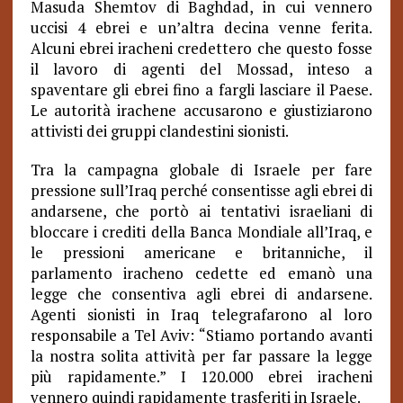
Masuda Shemtov di Baghdad, in cui vennero
uccisi 4 ebrei e un’altra decina venne ferita.
Alcuni ebrei iracheni credettero che questo fosse
il lavoro di agenti del Mossad, inteso a
spaventare gli ebrei fino a fargli lasciare il Paese.
Le autorità irachene accusarono e giustiziarono
attivisti dei gruppi clandestini sionisti.
Tra la campagna globale di Israele per fare
pressione sull’Iraq perché consentisse agli ebrei di
andarsene, che portò ai tentativi israeliani di
bloccare i crediti della Banca Mondiale all’Iraq, e
le pressioni americane e britanniche, il
parlamento iracheno cedette ed emanò una
legge che consentiva agli ebrei di andarsene.
Agenti sionisti in Iraq telegrafarono al loro
responsabile a Tel Aviv: “Stiamo portando avanti
la nostra solita attività per far passare la legge
più rapidamente.” I 120.000 ebrei iracheni
vennero quindi rapidamente trasferiti in Israele.