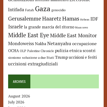
detenzione amministrativa
Gaza
Intifada
Fatah
genocidio
Hamas
Haaretz
Gerusalemme
IDF
Hebron
Israele
la grande marcia del ritorno
Maan news
Middle East Eye
Middle East Monitor
Netanyahu
Mondoweiss
occupazione
Nakba
pulizia etnica
OCHA
scontri
OLP
Palestine Chronicle
Trump
uccisioni e feriti
soluzione a due Stati
sionismo
uccisioni extragiudiziali
ARCHIVES
August 2026
July 2026