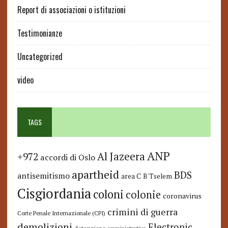
Report di associazioni o istituzioni
Testimonianze
Uncategorized
video
TAGS
ANP
Al Jazeera
+972
accordi di Oslo
apartheid
BDS
antisemitismo
area C
B'Tselem
Cisgiordania
coloni
colonie
coronavirus
crimini di guerra
Corte Penale Internazionale (CPI)
demolizioni
Electronic