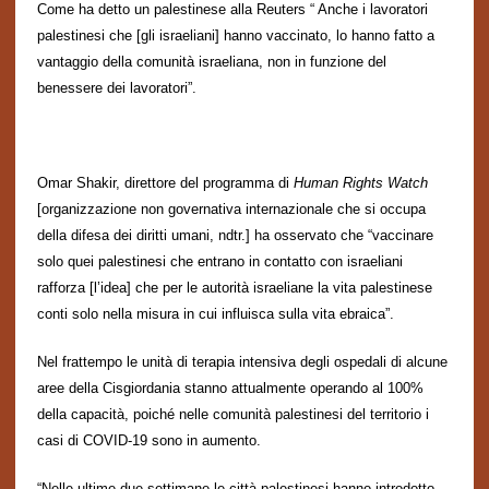
Come ha detto un palestinese alla Reuters “
A
nche i lavoratori
palestinesi che
[gli israeliani]
hanno vaccinato, lo hanno fatto a
vantaggio della comunit
à
israeliana, non in funzione del
benessere dei lavoratori”.
Omar Shakir, direttore del programma di
Human Rights Watch
[organizzazione non governativa internazionale che si occupa
della difesa dei diritti umani, ndtr.] ha osservato che “vaccinare
solo quei palestinesi che entrano in contatto con israeliani
rafforza [l’idea] che per le autorit
à
israeliane la vita palestinese
conti solo nella misura in cui influisca sulla vita ebraica”.
Nel frattempo le unit
à
di terapia intensiva degli ospedali di alcune
aree della Cisgiordania stanno attualmente operando al 100%
della capacit
à
,
poich
é
nelle comunit
à
palestinesi del territorio i
casi di COVID-19 sono in aumento.
“
Nelle ultime due settimane le
citt
à
palestinesi hanno introdotto