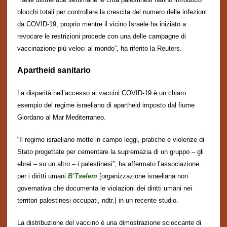
blocchi
totali
per controllare la crescita del numero delle infezioni
da COVID-19,
proprio mentre
il vicino Israele ha iniziato a
revocare le restrizioni procede con una delle campagne di
vaccinazione più veloci al mondo”, ha riferito la Reuters.
Apartheid
sanitario
La disparit
à
nell’accesso ai vaccini COVID-19 è un chiaro
esempio del regime israeliano di apartheid imposto dal fiume
Giordano al Mar Mediterraneo.
“Il regime israeliano mette in campo leggi, pratiche e violenze di
Stato progettate per cementare la supremazia di un gruppo – gli
ebrei – su un altro – i palestinesi”, ha affermato
l’associazione
per i diritti umani
B’
Tselem
[organizzazione israeliana non
governativa che documenta le violazioni dei diritti umani nei
territori palestinesi occupati, ndtr.] in un recente
studio
.
La distribuzione del vaccino è una dimostrazione scioccante di