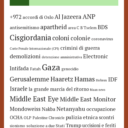
ANP
Al Jazeera
+972
accordi di Oslo
apartheid
BDS
antisemitismo
area C
B'Tselem
Cisgiordania
coloni
colonie
coronavirus
crimini di guerra
Corte Penale Internazionale (CPI)
demolizioni
Electronic
detenzione amministrativa
Gaza
Intifada
Fatah
genocidio
Hamas
Haaretz
Gerusalemme
IDF
Hebron
Israele
la grande marcia del ritorno
Maan news
Middle East Eye
Middle East Monitor
Netanyahu
Mondoweiss
occupazione
Nakba
pulizia etnica
OCHA
scontri
OLP
Palestine Chronicle
Trump
uccisioni e feriti
soluzione a due Stati
sionismo