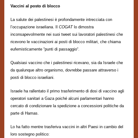
Vaccini al posto di blocco
La salute dei palestinesi è profondamente intrecciata con
l’occupazione israeliana. Il
COGAT
lo dimostra
inconsapevolmente nei suoi tweet sui lavoratori palestinesi che
ricevono le vaccinazioni ai posti di blocco militari, che chiama
eufemisticamente “
punti di passaggio
“.
Qualsiasi vaccino che i palestinesi ricevano, sia da Israele che
da
qualunque
altr
o
organismo
, dovrebbe passare attraverso i
posti di blocco israeliani.
Israele ha
rallentato
il primo trasferimento di dosi di vaccino agli
operatori sanitari a Gaza poich
é
alcuni parlamentari hanno
cercato di condizionare la spedizione a concessioni politiche da
parte di Hamas.
Lo ha fatto
mentre trasferiva
vaccini in altri Paesi in cambio del
loro sostegno politico: