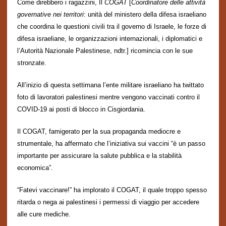
Come direbbero i ragazzini, Il
COGAT
[
Coordinatore delle attivit
à
governative nei territori
: unit
à
del ministero della difesa israeliano
che coordina le questioni civili tra il governo di Israele, le forze di
difesa israeliane, le organizzazioni internazionali, i diplomatici e
l’Autorit
à
Nazionale
Palestinese, ndtr.] ricomincia con le sue
stronzate.
All’inizio di questa settimana
l’ente
militare israeliano ha twittato
foto di lavoratori palestinesi mentre vengono vaccinati contro il
COVID-19 ai posti di blocco in Cisgiordania.
Il COGAT, famigerato per la sua propaganda mediocre e
strumentale
, ha affermato che l’iniziativa sui vaccini “è un passo
importante per assicurare la salute pubblica e la stabilit
à
economica”.
“Fatevi vaccinare!” ha implorato il COGAT, il quale troppo spesso
ritarda o nega ai palestinesi i permessi di viaggio per accedere
alle cure mediche.