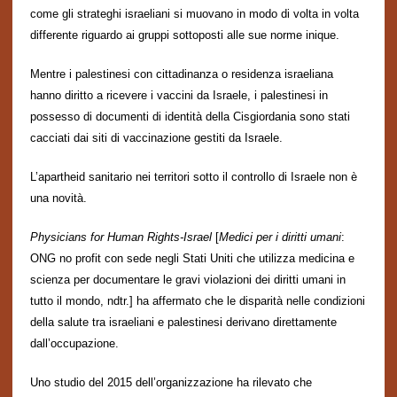
come gli strateghi israeliani si muovano in modo di volta in volta
differente riguardo ai gruppi
sottoposti
alle sue norme inique.
Mentre i palestinesi con cittadinanza o residenza israeliana
hanno diritto a ricevere i vaccini da Israele, i palestinesi in
possesso di documenti di identit
à
della Cisgiordania sono stati
cacciati
dai siti di vaccinazione gestiti da Israele.
L’apartheid sanitario nei territori sotto il controllo di Israele non è
una novit
à
.
Physicians for Human Rights-Israel
[
Medici per i diritti umani
:
ONG no profit con sede negli Stati Uniti che utilizza medicina e
scienza per documentare le gravi violazioni dei diritti umani in
tutto il mondo, ndtr.] ha affermato che le disparit
à
nelle
condizioni
della
salute tra israeliani e palestinesi derivano direttamente
dall’occupazione.
Uno studio del 2015 dell’organizzazione ha rilevato che