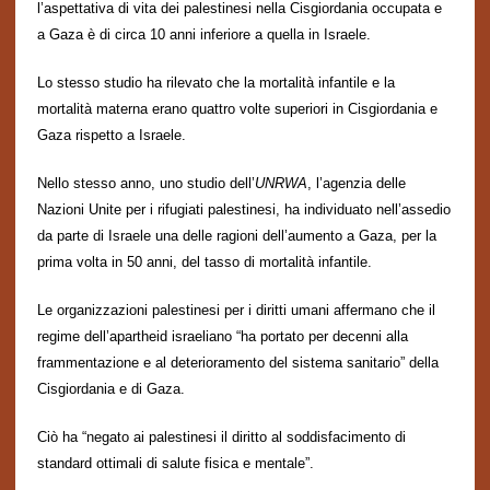
l’aspettativa di vita dei palestinesi nella Cisgiordania occupata e
a Gaza è di circa 10 anni inferiore a quella in Israele.
Lo stesso studio ha rilevato che la mortalit
à
infantile e la
mortalit
à
materna erano quattro volte superiori in Cisgiordania e
Gaza rispetto a Israele.
Nello stesso anno, uno studio dell’
UNRWA
, l’agenzia delle
Nazioni Unite per i rifugiati palestinesi, ha individuato nell’assedio
da parte di Israele una
delle
ragion
i
dell’aumento a Gaza, per la
prima volta in 50 anni, del tasso di mortalit
à
infantile.
Le organizzazioni palestinesi per i diritti umani affermano che il
regime dell’apartheid israeliano “ha portato per decenni alla
frammentazione e al deterioramento del sistema sanitario” della
Cisgiordania e di Gaza.
Ciò ha “negato ai palestinesi il diritto al soddisfacimento di
standard ottimali di salute fisica e mentale”.