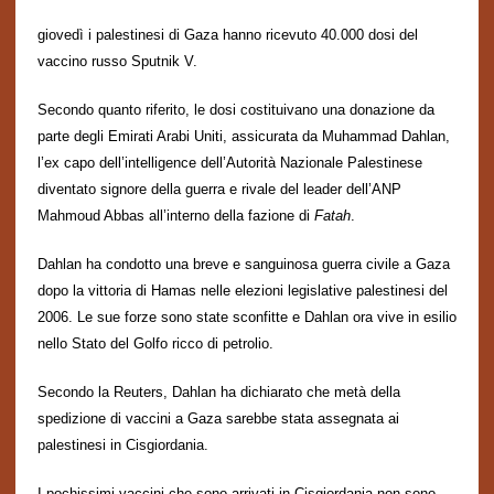
g
iovedì i palestinesi di Gaza hanno ricevuto 40.000 dosi del
vaccino russo Sputnik V.
Secondo quanto riferito
,
l
e dosi costituivano una donazione da
parte degli Emirati Arabi Uniti, assicurata da Muhammad Dahlan,
l’ex capo dell’intelligence dell’Autorit
à
Nazionale
Palestinese
diventato signore della guerra e rivale del leader dell’
ANP
Mahmoud Abbas all’interno della fazione di
Fatah
.
Dahlan ha condotto una breve e sanguinosa guerra civile a Gaza
dopo la vittoria di Hamas nelle elezioni legislative palestinesi del
2006. Le sue forze sono state sconfitte e Dahlan ora vive in esilio
nello Stato del Golfo ricco di petrolio.
Secondo la Reuters, Dahlan ha dichiarato che met
à
della
spedizione di vaccini a Gaza sarebbe stata assegnata ai
palestinesi in Cisgiordania.
I pochissimi
vaccini che sono arrivati ​​in Cisgiordania non
sono