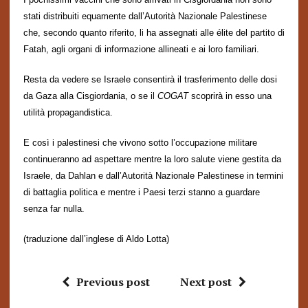
stat
i
distribuit
i
equamente dall’Autorit
à
Nazionale
Palestinese
che, secondo quanto riferito, li ha assegnati alle
é
lite del partito di
Fatah, agli organi di informazione allineati e ai loro familiari.
Resta da vedere se Israele consentir
à
il trasferimento delle dosi
da Gaza alla Cisgiordania, o se il
COGAT
scoprirà in esso un
a
utilità
propagandistic
a
.
E così i palestinesi che vivono sotto l’occupazione militare
continueranno ad aspettare mentre la loro salute viene gestita da
Israele,
da
Dahlan e
dal
l’Autorit
à
Nazionale
Palestinese
in termini
di battaglia politica e mentre i
P
aesi terzi
stanno a guardare
senza far nulla.
(traduzione dall’inglese di Aldo Lotta)
Previous post
Next post