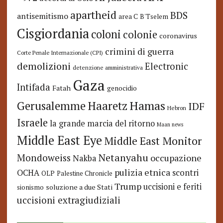
apartheid
BDS
antisemitismo
area C
B'Tselem
Cisgiordania
coloni
colonie
coronavirus
crimini di guerra
Corte Penale Internazionale (CPI)
demolizioni
Electronic
detenzione amministrativa
Gaza
Intifada
Fatah
genocidio
Hamas
Haaretz
Gerusalemme
IDF
Hebron
Israele
la grande marcia del ritorno
Maan news
Middle East Eye
Middle East Monitor
Netanyahu
Mondoweiss
occupazione
Nakba
pulizia etnica
OCHA
scontri
OLP
Palestine Chronicle
Trump
uccisioni e feriti
soluzione a due Stati
sionismo
uccisioni extragiudiziali