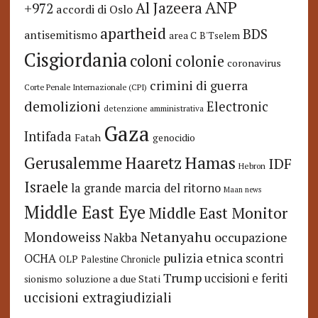
ANP
Al Jazeera
+972
accordi di Oslo
apartheid
BDS
antisemitismo
area C
B'Tselem
Cisgiordania
coloni
colonie
coronavirus
crimini di guerra
Corte Penale Internazionale (CPI)
demolizioni
Electronic
detenzione amministrativa
Gaza
Intifada
Fatah
genocidio
Hamas
Haaretz
Gerusalemme
IDF
Hebron
Israele
la grande marcia del ritorno
Maan news
Middle East Eye
Middle East Monitor
Netanyahu
Mondoweiss
occupazione
Nakba
pulizia etnica
OCHA
scontri
OLP
Palestine Chronicle
Trump
uccisioni e feriti
soluzione a due Stati
sionismo
uccisioni extragiudiziali