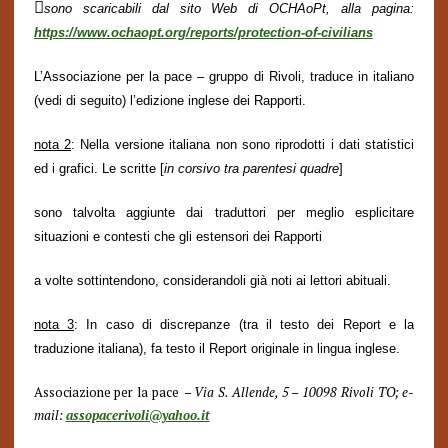

sono scaricabili dal sito Web di OCHAoPt, alla pagina:
https://www.ochaopt.org/reports/protection-of-civilians
L’Associazione per la pace – gruppo di Rivoli, traduce in italiano
(vedi di seguito) l’edizione inglese dei Rapporti.
nota 2
:
Nella versione italiana non sono riprodotti i dati statistici
ed i grafici. Le
scritte
[
in corsivo tra parentesi quadre
]
sono talvolta aggiunte dai traduttori per meglio esplicitare
situazioni e contesti che gli estensori dei
Rapporti
a volte sottintendono, considerandoli già noti ai lettori abituali.
nota 3
: In caso di discrepanze (tra il testo dei Report e la
traduzione italiana), fa testo il Report originale in lingua inglese.
Associazione per la pace
– Via S. Allende, 5 – 10098 Rivoli TO; e-
mail:
assopacerivoli@yahoo.it