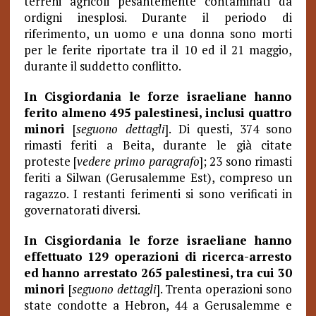
terreni agricoli pesantemente contaminati da
ordigni inesplosi. Durante il periodo di
riferimento, un uomo e una donna sono morti
per le ferite riportate tra il 10 ed il 21 maggio,
durante il suddetto conflitto.
In Cisgiordania le forze israeliane hanno
ferito almeno 495 palestinesi, inclusi quattro
minori
[
seguono dettagli
]. Di questi, 374 sono
rimasti feriti a Beita, durante le già citate
proteste [
vedere primo paragrafo
]; 23 sono rimasti
feriti a Silwan (Gerusalemme Est), compreso un
ragazzo. I restanti ferimenti si sono verificati in
governatorati diversi.
In Cisgiordania le forze israeliane hanno
effettuato 129 operazioni di ricerca-arresto
ed hanno arrestato 265 palestinesi, tra cui 30
minori
[
seguono dettagli
]. Trenta operazioni sono
state condotte a Hebron, 44 a Gerusalemme e