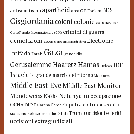
apartheid
BDS
antisemitismo
area C
B'Tselem
Cisgiordania
coloni
colonie
coronavirus
crimini di guerra
Corte Penale Internazionale (CPI)
demolizioni
Electronic
detenzione amministrativa
Gaza
Intifada
Fatah
genocidio
Hamas
Haaretz
Gerusalemme
IDF
Hebron
Israele
la grande marcia del ritorno
Maan news
Middle East Eye
Middle East Monitor
Netanyahu
Mondoweiss
occupazione
Nakba
pulizia etnica
OCHA
scontri
OLP
Palestine Chronicle
Trump
uccisioni e feriti
soluzione a due Stati
sionismo
uccisioni extragiudiziali