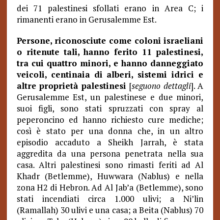
dei 71 palestinesi sfollati erano in Area C; i
rimanenti erano in Gerusalemme Est.
Persone, riconosciute come coloni israeliani
o ritenute tali, hanno ferito 11 palestinesi,
tra cui quattro minori, e hanno danneggiato
veicoli, centinaia di alberi, sistemi idrici e
altre proprietà palestinesi
[
seguono dettagli
]. A
Gerusalemme Est, un palestinese e due minori,
suoi figli, sono stati spruzzati con spray al
peperoncino ed hanno richiesto cure mediche;
così è stato per una donna che, in un altro
episodio accaduto a Sheikh Jarrah, è stata
aggredita da una persona penetrata nella sua
casa. Altri palestinesi sono rimasti feriti ad Al
Khadr (Betlemme), Huwwara (Nablus) e nella
zona H2 di Hebron. Ad Al Jab’a (Betlemme), sono
stati incendiati circa 1.000 ulivi; a Ni’lin
(Ramallah) 30 ulivi e una casa; a Beita (Nablus) 70