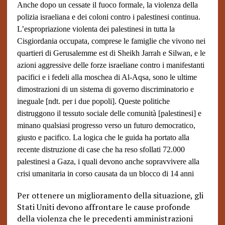
Anche dopo un cessate il fuoco formale, la violenza della
polizia israeliana e dei coloni contro i palestinesi continua.
L’espropriazione violenta dei palestinesi in tutta la
Cisgiordania occupata, comprese le famiglie che vivono nei
quartieri di Gerusalemme est di Sheikh Jarrah e Silwan, e le
azioni aggressive delle forze israeliane contro i manifestanti
pacifici e i fedeli alla moschea di Al-Aqsa, sono le ultime
dimostrazioni di un sistema di governo discriminatorio e
ineguale [ndt. per i due popoli]. Queste politiche
distruggono il tessuto sociale delle comunità [palestinesi] e
minano qualsiasi progresso verso un futuro democratico,
giusto e pacifico. La logica che le guida ha portato alla
recente distruzione di case che ha reso sfollati 72.000
palestinesi a Gaza, i quali devono anche sopravvivere alla
crisi umanitaria in corso causata da un blocco di 14 anni
Per ottenere un miglioramento della situazione, gli
Stati Uniti devono affrontare le cause profonde
della violenza che le precedenti amministrazioni