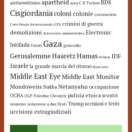
apartheid
BDS
antisemitismo
area C
B'Tselem
Cisgiordania
coloni
colonie
coronavirus
crimini di guerra
Corte Penale Internazionale (CPI)
demolizioni
Electronic
detenzione amministrativa
Gaza
Intifada
Fatah
genocidio
Hamas
Haaretz
Gerusalemme
IDF
Hebron
Israele
la grande marcia del ritorno
Maan news
Middle East Eye
Middle East Monitor
Netanyahu
Mondoweiss
occupazione
Nakba
pulizia etnica
OCHA
scontri
OLP
Palestine Chronicle
Trump
uccisioni e feriti
soluzione a due Stati
sionismo
uccisioni extragiudiziali