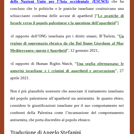
delle Nazioni Unite per l’Asia occidentale
(ESCWA)
che ha
concluso che le politiche e le pratiche israeliane costituivano una
schiacciante conferma delle accuse di apartheid [“
Le pratiche di
Israele verso il popolo palestinese e la questione dell’apartheid
”]
-il rapporto dell’ONG israeliana per i diritti umani, B’Tselem, “
Un
regime di supremazia ebraica da che Dal fiume Giordano al Mar
Mediterraneo: questo è Apartheid
”, 12 gennaio 2021,
-il rapporto di Human Rights Watch, “
Una soglia oltrepassata: le
autorità israeliane e i crimini di apartheid e persecuzione
”, 27
aprile 2021.
Non è più plausibile sostenere che associare il trattamento israeliano
del popolo palestinese all’apartheid sia antisemita.
In quanto ebreo,
considero le giustificazioni israeliane per il suo comportamento nei
confronti della Palestina come l’incarnazione del comportamento
antisemita, che porta discredito al popolo ebraico.
Traduzione di Angelo Stefanini