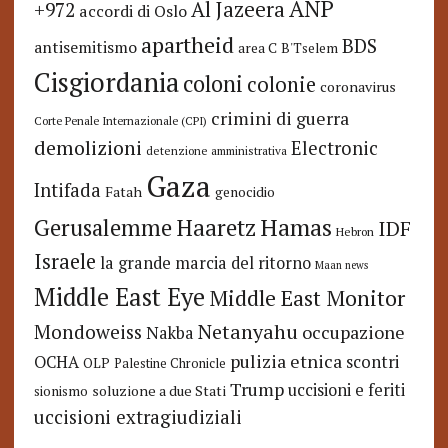
ANP
Al Jazeera
+972
accordi di Oslo
apartheid
BDS
antisemitismo
area C
B'Tselem
Cisgiordania
coloni
colonie
coronavirus
crimini di guerra
Corte Penale Internazionale (CPI)
demolizioni
Electronic
detenzione amministrativa
Gaza
Intifada
Fatah
genocidio
Hamas
Haaretz
Gerusalemme
IDF
Hebron
Israele
la grande marcia del ritorno
Maan news
Middle East Eye
Middle East Monitor
Netanyahu
Mondoweiss
occupazione
Nakba
pulizia etnica
OCHA
scontri
OLP
Palestine Chronicle
Trump
uccisioni e feriti
soluzione a due Stati
sionismo
uccisioni extragiudiziali