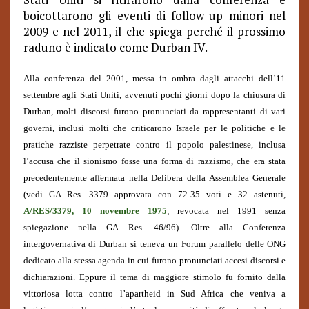
boicottarono gli eventi di follow-up minori nel
2009 e nel 2011, il che spiega perché il prossimo
raduno è indicato come Durban IV.
Alla conferenza del 2001, messa in ombra dagli attacchi dell’11
settembre agli Stati Uniti, avvenuti pochi giorni dopo la chiusura di
Durban, molti discorsi
furono
pronunciati da rappresentanti di vari
governi, inclusi molti che criticarono Israele per le politiche e le
pratiche razziste perpetrate contro il popolo palestinese, inclusa
l’accusa che il sionismo fosse una forma di razzismo, che era stata
precedentemente affermata nella Delibera della Assemblea Generale
(vedi GA Res. 3379 approvata con 72-35 voti e 32 astenuti,
A/RES/3379, 10 novembre 1975
; revocata nel 1991 senza
spiegazione nella GA Res. 46/96). Oltre alla Conferenza
intergovernativa di Durban si teneva un Forum parallelo delle ONG
dedicato alla stessa agenda in cui furono pronunciati accesi discorsi e
dichiarazioni. Eppure il tema di maggiore stimolo fu fornito dalla
vittoriosa lotta contro l’apartheid in Sud Africa che veniva a