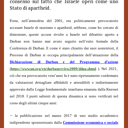
consenso sul fatto che Israele operi come uno
Stato di apartheid.
Forse, nell’atmosfera del 2001, era politicamente provocatorio
accusare Israele di razzismo e apartheid, sebbene, come ho cercato di
dimostrare, queste accuse rivolte a Israele nel dibattito aperto a
Durban non hanno mai avuto seguito nell’esito formale della
Conferenza di Durban. E come è stato chiarito dai suoi sostenitori, il
Processo di Durban si occupa principalmente dell’attuazione della
Dichiarazione di Durban
e del
Programma d’azione
(
https://www.un.org/en/durbanreview2009/ddpa.shtml
). Nel 2021,
ciò che era provocatorio vent’anni fa è stato ripetutamente confermato
da valutazioni dettagliate affidabili e attendibili e indirettamente
approvato dalla Legge fondamentale israeliana emanata dalla Knesset
nel 2018. I punti salienti di questa dinamica si sono verificati nel
corso degli ultimi cinque anni:
–
la pubblicazione nel marzo 2017 di uno studio accademico
indipendente sponsorizzato dalla
Commissione economica e sociale