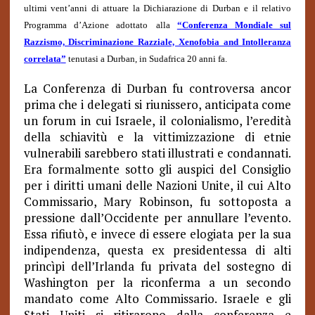
ultimi vent’anni di attuare la Dichiarazione di Durban e il relativo
Programma d’Azione adottato
alla
“
Conferenza Mondiale sul
Razzismo, Discriminazione Razziale, Xenofobia and Intolleranza
correlata
”
tenutasi a Durban, in Sudafrica 20 anni fa.
La Conferenza di Durban fu controversa ancor
prima che i delegati si riunissero, anticipata come
un forum in cui Israele, il colonialismo, l’eredità
della schiavitù e la vittimizzazione di etnie
vulnerabili sarebbero stati illustrati e condannati.
Era formalmente sotto gli auspici del Consiglio
per i diritti umani delle Nazioni Unite, il cui Alto
Commissario, Mary Robinson, fu sottoposta a
pressione dall’Occidente per annullare l’evento.
Essa rifiutò, e invece di essere elogiata per la sua
indipendenza, questa ex presidentessa di alti
princìpi dell’Irlanda fu privata del sostegno di
Washington per la riconferma a un secondo
mandato come Alto Commissario. Israele e gli
Stati Uniti si ritirarono dalla conferenza e