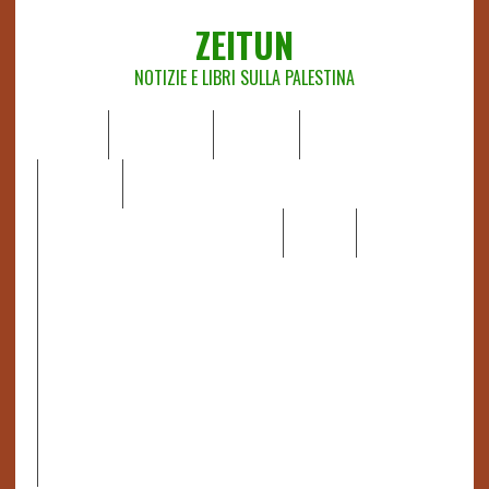
ZEITUN
NOTIZIE E LIBRI SULLA PALESTINA
HOME
CHI SIAMO
NOTIZIE
EDITORIALI
ANALISI
RAPPORTI OCHA
RECENSIONI DI LIBRI E ARTICOLI
VIDEO
DOSSIER
LINK
IL POTERE DELLA MUSICA – FIGLI DELLE PIETRE IN UNA
TERRA DIFFICILE
RAPPORTO DELLA RELATRICE SPECIALE SULLA
SITUAZIONE DEI DIRITTI UMANI NEI TERRITORI
PALESTINESI OCCUPATI DAL 1967, FRANCESCA ALBANESE*