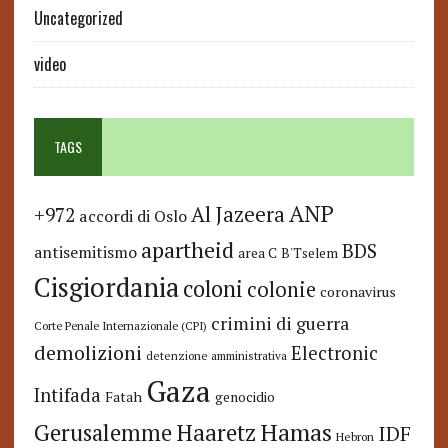
Uncategorized
video
TAGS
ANP
Al Jazeera
+972
accordi di Oslo
apartheid
BDS
antisemitismo
area C
B'Tselem
Cisgiordania
coloni
colonie
coronavirus
crimini di guerra
Corte Penale Internazionale (CPI)
demolizioni
Electronic
detenzione amministrativa
Gaza
Intifada
Fatah
genocidio
Hamas
Haaretz
Gerusalemme
IDF
Hebron