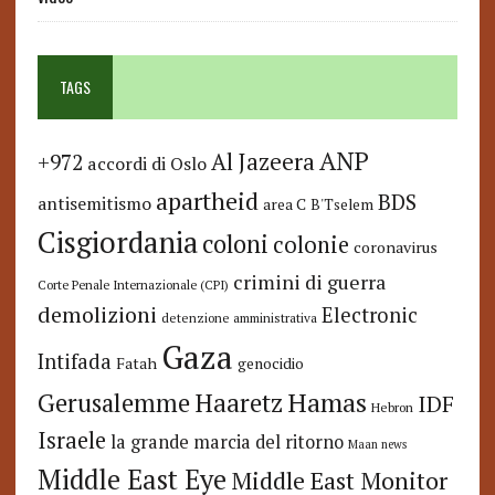
TAGS
ANP
Al Jazeera
+972
accordi di Oslo
apartheid
BDS
antisemitismo
area C
B'Tselem
Cisgiordania
coloni
colonie
coronavirus
crimini di guerra
Corte Penale Internazionale (CPI)
demolizioni
Electronic
detenzione amministrativa
Gaza
Intifada
Fatah
genocidio
Hamas
Haaretz
Gerusalemme
IDF
Hebron
Israele
la grande marcia del ritorno
Maan news
Middle East Eye
Middle East Monitor