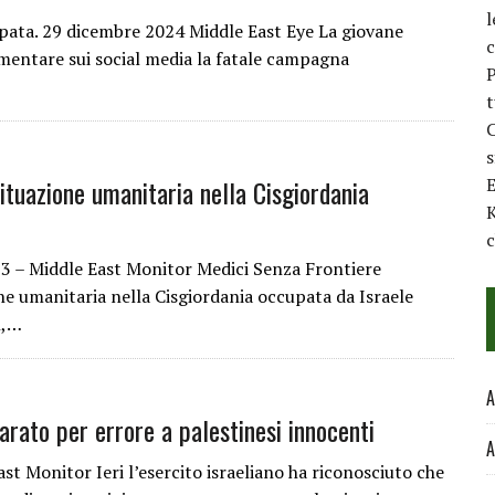
l
pata. 29 dicembre 2024 Middle East Eye La giovane
c
entare sui social media la fatale campagna
P
t
C
ituazione umanitaria nella Cisgiordania
E
K
c
3 – Middle East Monitor Medici Senza Frontiere
one umanitaria nella Cisgiordania occupata da Israele
n,…
A
arato per errore a palestinesi innocenti
A
 Monitor Ieri l’esercito israeliano ha riconosciuto che