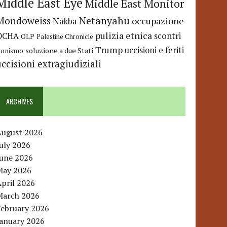
Middle East Eye
Middle East Monitor
Netanyahu
Mondoweiss
occupazione
Nakba
pulizia etnica
OCHA
scontri
OLP
Palestine Chronicle
Trump
uccisioni e feriti
soluzione a due Stati
ionismo
uccisioni extragiudiziali
ARCHIVES
August 2026
uly 2026
June 2026
May 2026
pril 2026
March 2026
February 2026
January 2026