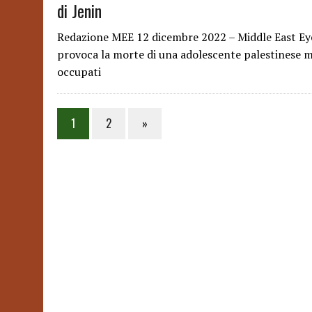
di Jenin
Redazione MEE 12 dicembre 2022 – Middle East Eye Un
provoca la morte di una adolescente palestinese men
occupati
Posts
1
2
»
pagination