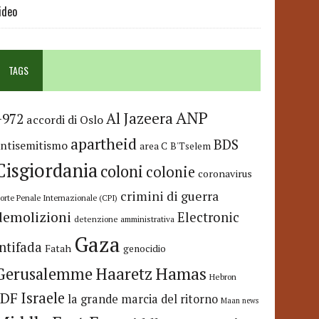
ideo
TAGS
ANP
Al Jazeera
+972
accordi di Oslo
apartheid
BDS
antisemitismo
area C
B'Tselem
Cisgiordania
coloni
colonie
coronavirus
crimini di guerra
orte Penale Internazionale (CPI)
demolizioni
Electronic
detenzione amministrativa
Gaza
Intifada
Fatah
genocidio
Hamas
Haaretz
Gerusalemme
Hebron
IDF
Israele
la grande marcia del ritorno
Maan news