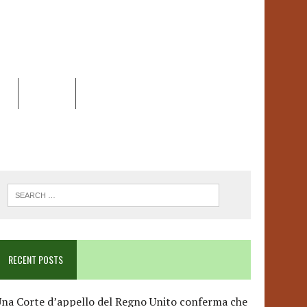
EO
DOSSIER
LINK
ANCESCA ALBANESE*
RECENT POSTS
na Corte d’appello del Regno Unito conferma che