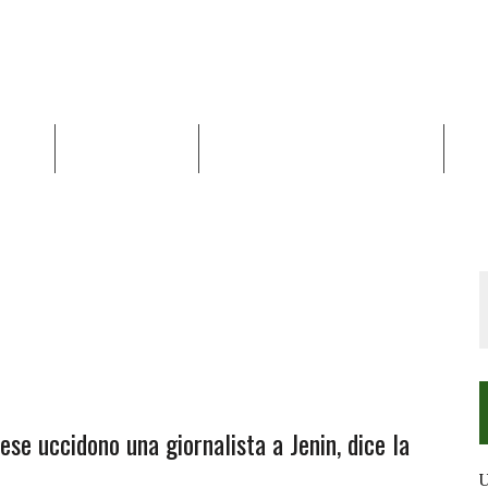
NALISI
RAPPORTI OCHA
RECENSIONI DI LIBRI E ARTICOLI
VID
RRA DIFFICILE
DEI DIRITTI UMANI NEI TERRITORI PALESTINESI OCCUPATI DAL 1967, FR
ese uccidono una giornalista a Jenin, dice la
U