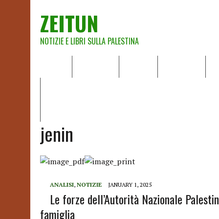
ZEITUN
NOTIZIE E LIBRI SULLA PALESTINA
HOME
CHI SIAMO
NOTIZIE
EDITORIALI
A
IL POTERE DELLA MUSICA – FIGLI DELLE PIETRE IN UNA TE
RAPPORTO DELLA RELATRICE SPECIALE SULLA SITUAZIONE 
jenin
ANALISI
,
NOTIZIE
JANUARY 1, 2025
Le forze dell’Autorità Nazionale Palestin
famiglia