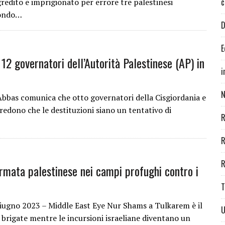
c
redito e imprigionato per errore tre palestinesi
condo…
D
E
 12 governatori dell’Autorità Palestinese (AP) in
i
N
 Abbas comunica che otto governatori della Cisgiordania e
credono che le destituzioni siano un tentativo di
R
R
R
armata palestinese nei campi profughi contro i
T
iugno 2023 – Middle East Eye Nur Shams a Tulkarem è il
U
 brigate mentre le incursioni israeliane diventano un