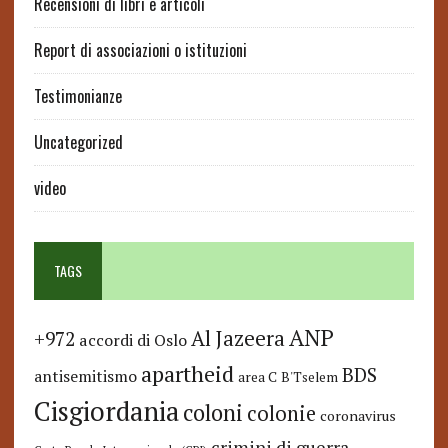
Recensioni di libri e articoli
Report di associazioni o istituzioni
Testimonianze
Uncategorized
video
TAGS
ANP
Al Jazeera
+972
accordi di Oslo
apartheid
BDS
antisemitismo
area C
B'Tselem
Cisgiordania
coloni
colonie
coronavirus
crimini di guerra