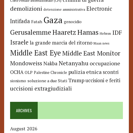
Corte Penale Internazionale (CPI)
demolizioni
Electronic
detenzione amministrativa
Gaza
Intifada
Fatah
genocidio
Hamas
Haaretz
Gerusalemme
IDF
Hebron
Israele
la grande marcia del ritorno
Maan news
Middle East Eye
Middle East Monitor
Netanyahu
Mondoweiss
occupazione
Nakba
pulizia etnica
OCHA
scontri
OLP
Palestine Chronicle
Trump
uccisioni e feriti
soluzione a due Stati
sionismo
uccisioni extragiudiziali
ARCHIVES
August 2026