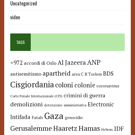
Uncategorized
video
TAGS
ANP
Al Jazeera
+972
accordi di Oslo
apartheid
BDS
antisemitismo
area C
B'Tselem
Cisgiordania
coloni
colonie
coronavirus
crimini di guerra
Corte Penale Internazionale (CPI)
demolizioni
Electronic
detenzione amministrativa
Gaza
Intifada
Fatah
genocidio
Hamas
Haaretz
Gerusalemme
IDF
Hebron