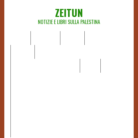
ZEITUN
NOTIZIE E LIBRI SULLA PALESTINA
HOME
CHI SIAMO
NOTIZIE
EDITORIALI
ANALISI
RAPPORTI OCHA
RECENSIONI DI LIBRI E ARTICOLI
VIDEO
DOSSIER
LINK
IL POTERE DELLA MUSICA – FIGLI DELLE PIETRE IN UNA
TERRA DIFFICILE
RAPPORTO DELLA RELATRICE SPECIALE SULLA
SITUAZIONE DEI DIRITTI UMANI NEI TERRITORI
PALESTINESI OCCUPATI DAL 1967, FRANCESCA ALBANESE*