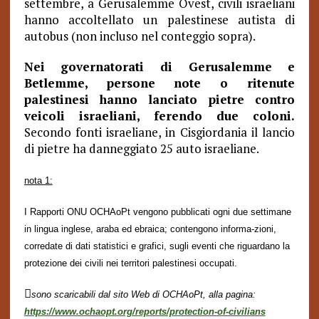
settembre, a Gerusalemme Ovest, civili israeliani
hanno accoltellato un palestinese autista di
autobus (non incluso nel conteggio sopra).
Nei governatorati di Gerusalemme e
Betlemme, persone note o ritenute
palestinesi hanno lanciato pietre contro
veicoli israeliani, ferendo due coloni.
Secondo fonti israeliane, in Cisgiordania il lancio
di pietre ha danneggiato 25 auto israeliane.
nota 1:
I Rapporti ONU OCHAoPt vengono pubblicati ogni due settimane
in lingua inglese, araba ed ebraica; contengono informa-zioni,
corredate di dati statistici e grafici, sugli eventi che riguardano la
protezione dei civili nei territori palestinesi occupati.

sono scaricabili dal sito Web di OCHAoPt, alla pagina:
https://www.ochaopt.org/reports/protection-of-civilians