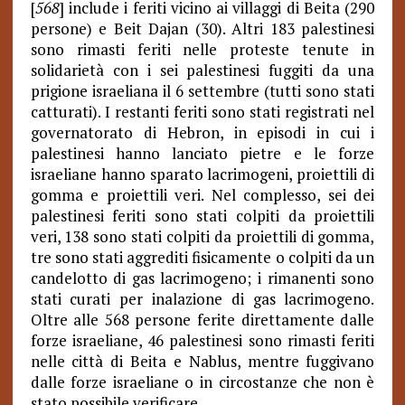
[
568
] include i feriti vicino ai villaggi di Beita (290
persone) e Beit Dajan (30). Altri 183 palestinesi
sono rimasti feriti nelle proteste tenute in
solidarietà con i sei palestinesi fuggiti da una
prigione israeliana il 6 settembre (tutti sono stati
catturati). I restanti feriti sono stati registrati nel
governatorato di Hebron, in episodi in cui i
palestinesi hanno lanciato pietre e le forze
israeliane hanno sparato lacrimogeni, proiettili di
gomma e proiettili veri. Nel complesso, sei dei
palestinesi feriti sono stati colpiti da proiettili
veri, 138 sono stati colpiti da proiettili di gomma,
tre sono stati aggrediti fisicamente o colpiti da un
candelotto di gas lacrimogeno; i rimanenti sono
stati curati per inalazione di gas lacrimogeno.
Oltre alle 568 persone ferite direttamente dalle
forze israeliane, 46 palestinesi sono rimasti feriti
nelle città di Beita e Nablus, mentre fuggivano
dalle forze israeliane o in circostanze che non è
stato possibile verificare.