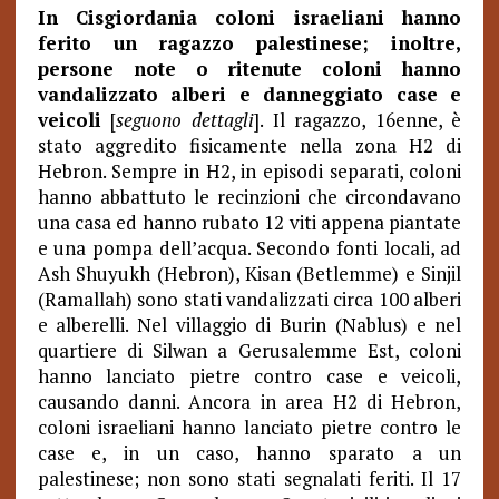
In Cisgiordania coloni israeliani hanno
ferito un ragazzo palestinese; inoltre,
persone note o ritenute coloni hanno
vandalizzato alberi e danneggiato case e
veicoli
[
seguono dettagli
]. Il ragazzo, 16enne, è
stato aggredito fisicamente nella zona H2 di
Hebron. Sempre in H2, in episodi separati, coloni
hanno abbattuto le recinzioni che circondavano
una casa ed hanno rubato 12 viti appena piantate
e una pompa dell’acqua. Secondo fonti locali, ad
Ash Shuyukh (Hebron), Kisan (Betlemme) e Sinjil
(Ramallah) sono stati vandalizzati circa 100 alberi
e alberelli. Nel villaggio di Burin (Nablus) e nel
quartiere di Silwan a Gerusalemme Est, coloni
hanno lanciato pietre contro case e veicoli,
causando danni. Ancora in area H2 di Hebron,
coloni israeliani hanno lanciato pietre contro le
case e, in un caso, hanno sparato a un
palestinese; non sono stati segnalati feriti. Il 17