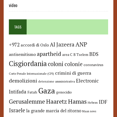
video
TAGS
ANP
Al Jazeera
+972
accordi di Oslo
apartheid
BDS
antisemitismo
area C
B'Tselem
Cisgiordania
coloni
colonie
coronavirus
crimini di guerra
Corte Penale Internazionale (CPI)
demolizioni
Electronic
detenzione amministrativa
Gaza
Intifada
Fatah
genocidio
Hamas
Haaretz
Gerusalemme
IDF
Hebron
Israele
la grande marcia del ritorno
Maan news