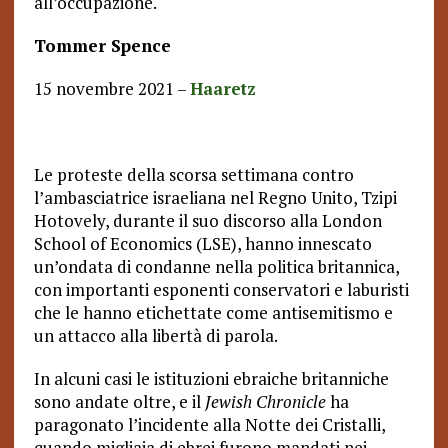
all’occupazione.
Tommer Spence
15 novembre 2021 –
Haaretz
Le proteste della scorsa settimana contro
l’ambasciatrice israeliana nel Regno Unito, Tzipi
Hotovely, durante il suo discorso alla London
School of Economics (LSE), hanno innescato
un’ondata di condanne nella politica britannica,
con importanti esponenti conservatori e laburisti
che le hanno etichettate come antisemitismo e
un attacco alla libertà di parola.
In alcuni casi le istituzioni ebraiche britanniche
sono andate oltre, e il
Jewish Chronicle
ha
paragonato l’incidente alla Notte dei Cristalli,
quando migliaia di ebrei furono mandati nei