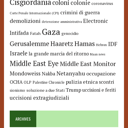
Cisgiordania
coloni
colonie
coronavirus
crimini di guerra
Corte Penale Internazionale (CPI)
demolizioni
Electronic
detenzione amministrativa
Gaza
Intifada
Fatah
genocidio
Hamas
Haaretz
Gerusalemme
IDF
Hebron
Israele
la grande marcia del ritorno
Maan news
Middle East Eye
Middle East Monitor
Netanyahu
Mondoweiss
occupazione
Nakba
pulizia etnica
OCHA
scontri
OLP
Palestine Chronicle
Trump
uccisioni e feriti
soluzione a due Stati
sionismo
uccisioni extragiudiziali
ARCHIVES