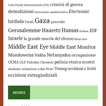
crimini di guerra
Corte Penale Internazionale (CPI)
demolizioni
Electronic
detenzione amministrativa
Gaza
Intifada
Fatah
genocidio
Hamas
Haaretz
Gerusalemme
IDF
Hebron
Israele
la grande marcia del ritorno
Maan news
Middle East Eye
Middle East Monitor
Netanyahu
Mondoweiss
occupazione
Nakba
pulizia etnica
OCHA
scontri
OLP
Palestine Chronicle
Trump
uccisioni e feriti
soluzione a due Stati
sionismo
uccisioni extragiudiziali
ARCHIVES