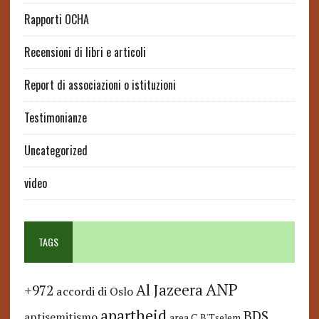
Rapporti OCHA
Recensioni di libri e articoli
Report di associazioni o istituzioni
Testimonianze
Uncategorized
video
TAGS
ANP
Al Jazeera
+972
accordi di Oslo
apartheid
BDS
antisemitismo
area C
B'Tselem