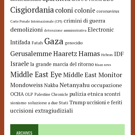
Cisgiordania
coloni
colonie
coronavirus
crimini di guerra
Corte Penale Internazionale (CPI)
demolizioni
Electronic
detenzione amministrativa
Gaza
Intifada
Fatah
genocidio
Hamas
Haaretz
Gerusalemme
IDF
Hebron
Israele
la grande marcia del ritorno
Maan news
Middle East Eye
Middle East Monitor
Netanyahu
Mondoweiss
occupazione
Nakba
pulizia etnica
OCHA
scontri
OLP
Palestine Chronicle
Trump
uccisioni e feriti
soluzione a due Stati
sionismo
uccisioni extragiudiziali
ARCHIVES