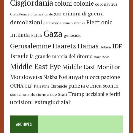
Cisgiordania
coloni
colonie
coronavirus
crimini di guerra
Corte Penale Internazionale (CPI)
demolizioni
Electronic
detenzione amministrativa
Gaza
Intifada
Fatah
genocidio
Hamas
Haaretz
Gerusalemme
IDF
Hebron
Israele
la grande marcia del ritorno
Maan news
Middle East Eye
Middle East Monitor
Netanyahu
Mondoweiss
occupazione
Nakba
pulizia etnica
OCHA
scontri
OLP
Palestine Chronicle
Trump
uccisioni e feriti
soluzione a due Stati
sionismo
uccisioni extragiudiziali
ARCHIVES