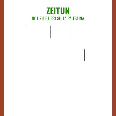
ZEITUN
NOTIZIE E LIBRI SULLA PALESTINA
HOME
CHI SIAMO
NOTIZIE
EDITORIALI
ANALISI
RAPPORTI OCHA
RECENSIONI DI LIBRI E ARTICOLI
VIDEO
DOSSIER
LINK
IL POTERE DELLA MUSICA – FIGLI DELLE PIETRE IN UNA
TERRA DIFFICILE
RAPPORTO DELLA RELATRICE SPECIALE SULLA
SITUAZIONE DEI DIRITTI UMANI NEI TERRITORI
PALESTINESI OCCUPATI DAL 1967, FRANCESCA ALBANESE*