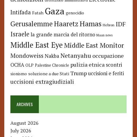
detenzione amministrativa
Gaza
Intifada
Fatah
genocidio
Hamas
Haaretz
Gerusalemme
IDF
Hebron
Israele
la grande marcia del ritorno
Maan news
Middle East Eye
Middle East Monitor
Netanyahu
Mondoweiss
occupazione
Nakba
pulizia etnica
OCHA
scontri
OLP
Palestine Chronicle
Trump
uccisioni e feriti
soluzione a due Stati
sionismo
uccisioni extragiudiziali
ARCHIVES
August 2026
July 2026