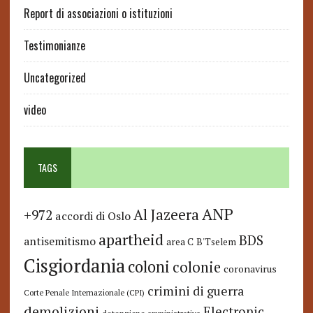
Report di associazioni o istituzioni
Testimonianze
Uncategorized
video
TAGS
ANP
Al Jazeera
+972
accordi di Oslo
apartheid
BDS
antisemitismo
area C
B'Tselem
Cisgiordania
coloni
colonie
coronavirus
crimini di guerra
Corte Penale Internazionale (CPI)
demolizioni
Electronic