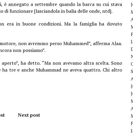
 è annegato a settembre quando la barca su cui stava
 di funzionare [lasciandola in balia delle onde, ntd].
A
on era in buone condizioni. Ma la famiglia ha dovuto
ro motore, non avremmo perso Muhammed”, afferma Alaa.
ncora non possiamo”.
 aperto”, ha detto. “Ma non avevamo altra scelta. Sono
 ne ha tre e anche Muhammad ne aveva quattro. Chi altro
J
A
st
Next post