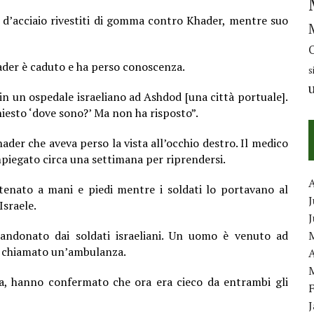
li d’acciaio rivestiti di gomma contro Khader, mentre suo
hader è caduto e ha perso conoscenza.
s
in un ospedale israeliano ad Ashdod [una città portuale].
hiesto ‘dove sono?’ Ma non ha risposto”.
ader che aveva perso la vista all’occhio destro. Il medico
mpiegato circa una settimana per riprendersi.
tenato a mani e piedi mentre i soldati lo portavano al
J
Israele.
bandonato dai soldati israeliani. Un uomo è venuto ad
 ha chiamato un’ambulanza.
A
a, hanno confermato che ora era cieco da entrambi gli