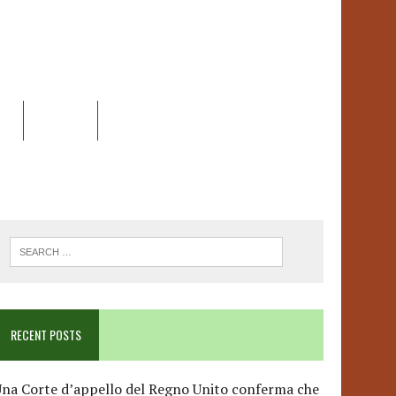
EO
DOSSIER
LINK
ANCESCA ALBANESE*
RECENT POSTS
na Corte d’appello del Regno Unito conferma che