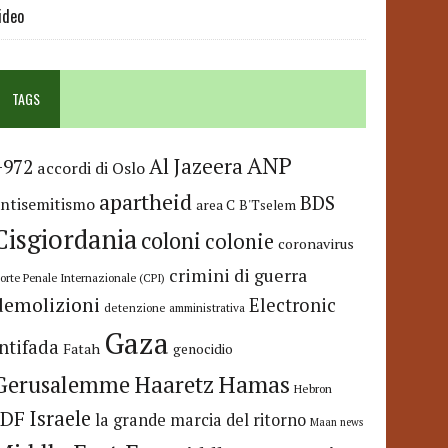
ideo
TAGS
ANP
Al Jazeera
+972
accordi di Oslo
apartheid
BDS
antisemitismo
area C
B'Tselem
Cisgiordania
coloni
colonie
coronavirus
crimini di guerra
orte Penale Internazionale (CPI)
demolizioni
Electronic
detenzione amministrativa
Gaza
Intifada
Fatah
genocidio
Hamas
Haaretz
Gerusalemme
Hebron
IDF
Israele
la grande marcia del ritorno
Maan news