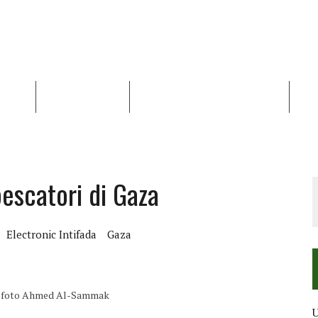
NALISI
RAPPORTI OCHA
RECENSIONI DI LIBRI E ARTICOLI
VID
RRA DIFFICILE
DEI DIRITTI UMANI NEI TERRITORI PALESTINESI OCCUPATI DAL 1967, FR
pescatori di Gaza
Electronic Intifada
Gaza
iana foto Ahmed Al-Sammak
U