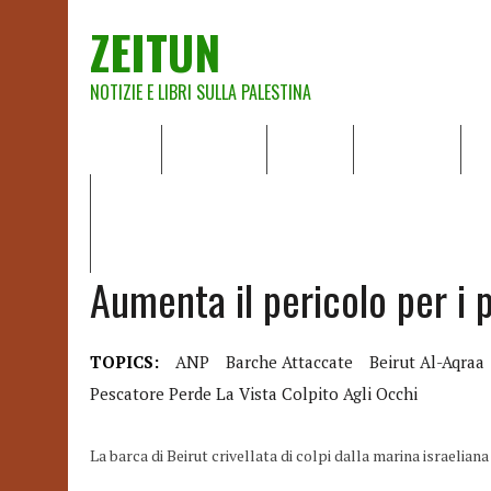
ZEITUN
NOTIZIE E LIBRI SULLA PALESTINA
HOME
CHI SIAMO
NOTIZIE
EDITORIALI
A
IL POTERE DELLA MUSICA – FIGLI DELLE PIETRE IN UNA TE
RAPPORTO DELLA RELATRICE SPECIALE SULLA SITUAZIONE 
Aumenta il pericolo per i 
TOPICS:
ANP
Barche Attaccate
Beirut Al-Aqraa
Pescatore Perde La Vista Colpito Agli Occhi
La barca di Beirut crivellata di colpi dalla marina israel