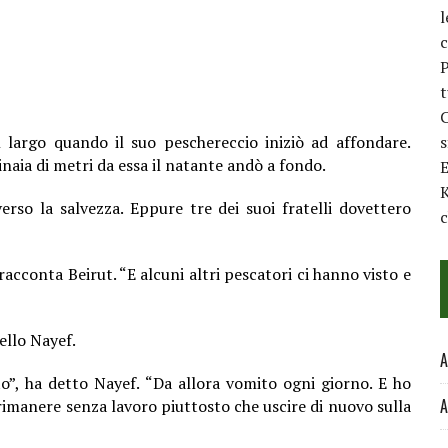
l
c
P
t
C
 largo quando il suo peschereccio iniziò ad affondare.
naia di metri da essa il natante andò a fondo.
E
K
erso la salvezza. Eppure tre dei suoi fratelli dovettero
c
acconta Beirut. “E alcuni altri pescatori ci hanno visto e
ello Nayef.
A
o”, ha detto Nayef. “Da allora vomito ogni giorno. E ho
A
rimanere senza lavoro piuttosto che uscire di nuovo sulla