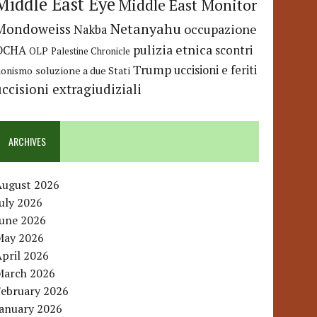
Middle East Eye
Middle East Monitor
Netanyahu
Mondoweiss
occupazione
Nakba
pulizia etnica
OCHA
scontri
OLP
Palestine Chronicle
Trump
uccisioni e feriti
soluzione a due Stati
ionismo
uccisioni extragiudiziali
ARCHIVES
August 2026
uly 2026
June 2026
May 2026
pril 2026
March 2026
February 2026
January 2026