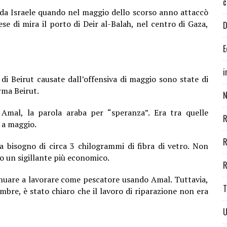
c
 da Israele quando nel maggio dello scorso anno attaccò
se di mira il porto di Deir al-Balah, nel centro di Gaza,
D
E
i
di Beirut causate dall’offensiva di maggio sono state di
rma Beirut.
N
Amal, la parola araba per “speranza”. Era tra quelle
R
 a maggio.
R
a bisogno di circa 3 chilogrammi di fibra di vetro. Non
to un sigillante più economico.
R
inuare a lavorare come pescatore usando Amal. Tuttavia,
T
embre, è stato chiaro che il lavoro di riparazione non era
U