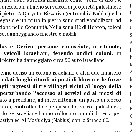
tà di Hebron, almeno sei veicoli di proprietà palestinese
di pietre. A Qaryut e Bizzariya (entrambi a Nablus) ed a
negozio e un muro in pietra sono stati vandalizzati ad
uzione nelle Comunità. Nella zona H2 di Hebron, coloni
se, danneggiando finestre e mobili.
us e Gerico, persone conosciute, o ritenute,
J
 veicoli israeliani, ferendo undici coloni.
In
di pietre ha danneggiato circa 50 auto israeliane.
A
venne ucciso un colono israeliano e altri due rimasero
nalati lunghi ritardi ai posti di blocco e le forze
li ingressi di tre villaggi vicini al luogo della
 perturbando l’accesso ai servizi ed ai mezzi di
to a presidiare, ad intermittenza, un posto di blocco
mron, controllando e perquisendo i veicoli palestinesi,
le forze israeliane hanno collocato cumuli di terra per
abastiya ed Al Mas’udiya (Nablus) con la Strada 60.