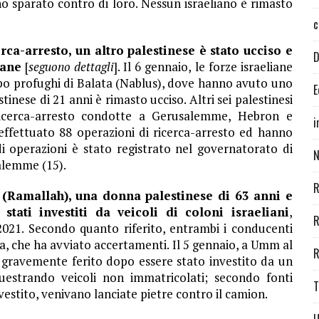
o sparato contro di loro. Nessun israeliano è rimasto
c
rca-arresto, un altro palestinese è stato ucciso e
D
iane
[
seguono dettagli
]. Il 6 gennaio, le forze israeliane
po profughi di Balata (Nablus), dove hanno avuto uno
E
inese di 21 anni è rimasto ucciso. Altri sei palestinesi
 ricerca-arresto condotte a Gerusalemme, Hebron e
i
 effettuato 88 operazioni di ricerca-arresto ed hanno
i operazioni è stato registrato nel governatorato di
N
alemme (15).
R
ra (Ramallah), una donna palestinese di 63 anni e
ati investiti da veicoli di coloni israeliani
,
R
2021. Secondo quanto riferito, entrambi i conducenti
iana, che ha avviato accertamenti. Il 5 gennaio, a Umm al
R
 gravemente ferito dopo essere stato investito da un
questrando veicoli non immatricolati; secondo fonti
T
vestito, venivano lanciate pietre contro il camion.