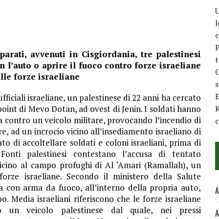
U
l
c
P
parati, avvenuti in Cisgiordania, tre palestinesi
t
 l’auto o aprire il fuoco contro forze israeliane
C
alle forze israeliane
E
ufficiali israeliane, un palestinese di 22 anni ha cercato
ckpoint di Mevo Dotan, ad ovest di Jenin. I soldati hanno
K
ta contro un veicolo militare, provocando l’incendio di
c
e, ad un incrocio vicino all’insediamento israeliano di
ato di accoltellare soldati e coloni israeliani, prima di
onti palestinesi contestano l’accusa di tentato
 vicino al campo profughi di Al ‘Amari (Ramallah), un
forze israeliane. Secondo il ministero della Salute
na con arma da fuoco, all’interno della propria auto,
A
. Media israeliani riferiscono che le forze israeliane
 un veicolo palestinese dal quale, nei pressi
A