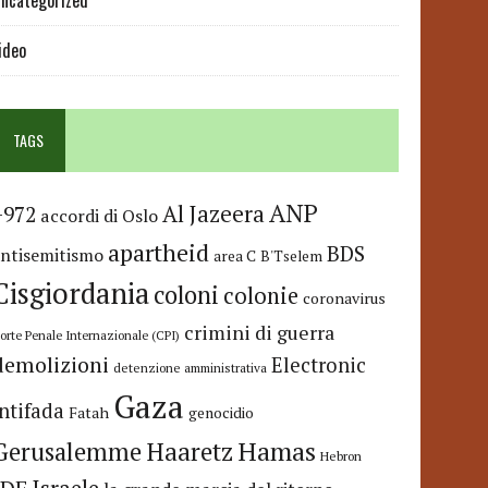
ncategorized
ideo
TAGS
ANP
Al Jazeera
+972
accordi di Oslo
apartheid
BDS
antisemitismo
area C
B'Tselem
Cisgiordania
coloni
colonie
coronavirus
crimini di guerra
orte Penale Internazionale (CPI)
demolizioni
Electronic
detenzione amministrativa
Gaza
Intifada
Fatah
genocidio
Hamas
Haaretz
Gerusalemme
Hebron