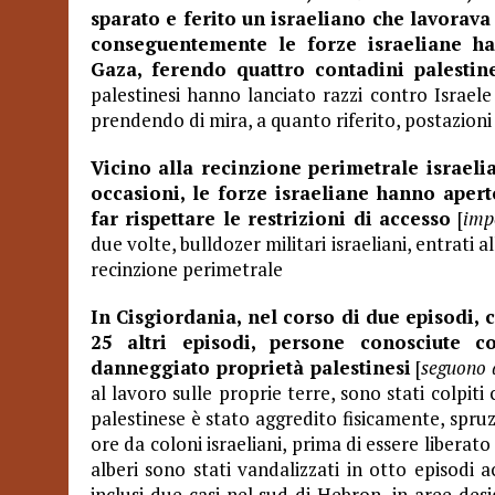
sparato e ferito un israeliano che lavorava
conseguentemente le forze israeliane ha
Gaza, ferendo quattro contadini palestine
palestinesi hanno lanciato razzi contro Israele
prendendo di mira, a quanto riferito, postazioni
Vicino alla recinzione perimetrale israeli
occasioni, le forze israeliane hanno aper
far rispettare le restrizioni di accesso
[
imp
due volte, bulldozer militari israeliani, entrati 
recinzione perimetrale
In Cisgiordania, nel corso di due episodi, c
25 altri episodi, persone conosciute co
danneggiato proprietà palestinesi
[
seguono 
al lavoro sulle proprie terre, sono stati colpiti
palestinese è stato aggredito fisicamente, spr
ore da coloni israeliani, prima di essere liberato
alberi sono stati vandalizzati in otto episodi 
inclusi due casi nel sud di Hebron, in aree desi