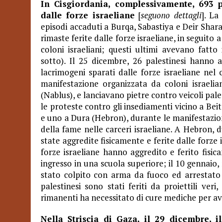
In Cisgiordania, complessivamente, 693 pa
dalle forze israeliane
[
seguono dettagli
]. La
episodi accaduti a Burqa, Sabastiya e Deir Shara
rimaste ferite dalle forze israeliane, in seguito a
coloni israeliani; questi ultimi avevano fatto
sotto). Il 25 dicembre, 26 palestinesi hanno
lacrimogeni sparati dalle forze israeliane nel 
manifestazione organizzata da coloni israelian
(Nablus), e lanciavano pietre contro veicoli pales
le proteste contro gli insediamenti vicino a Bei
e uno a Dura (Hebron), durante le manifestazioni 
della fame nelle carceri israeliane. A Hebron,
state aggredite fisicamente e ferite dalle forze 
forze israeliane hanno aggredito e ferito fisi
ingresso in una scuola superiore; il 10 gennaio,
stato colpito con arma da fuoco ed arrestato 
palestinesi sono stati feriti da proiettili ve
rimanenti ha necessitato di cure mediche per av
Nella Striscia di Gaza, il 29 dicembre,