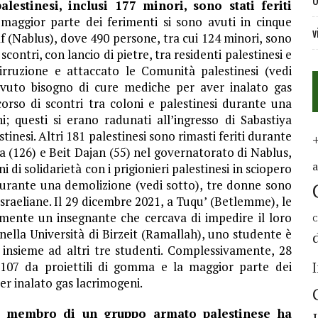
U
lestinesi, inclusi 177 minori, sono stati feriti
 maggior parte dei ferimenti si sono avuti in cinque
v
f (Nablus), dove 490 persone, tra cui 124 minori, sono
 scontri, con lancio di pietre, tra residenti palestinesi e
 irruzione e attaccato le Comunità palestinesi (vedi
 avuto bisogno di cure mediche per aver inalato gas
corso di scontri tra coloni e palestinesi durante una
i; questi si erano radunati all’ingresso di Sabastiya
tinesi. Altri 181 palestinesi sono rimasti feriti durante
ta (126) e Beit Dajan (55) nel governatorato di Nablus,
di solidarietà con i prigionieri palestinesi in sciopero
 durante una demolizione (vedi sotto), tre donne sono
israeliane. Il 29 dicembre 2021, a Tuqu’ (Betlemme), le
camente un insegnante che cercava di impedire il loro
C
 nella Università di Birzeit (Ramallah), uno studente è
insieme ad altri tre studenti. Complessivamente, 28
ri, 107 da proiettili di gomma e la maggior parte dei
er inalato gas lacrimogeni.
 il membro di un gruppo armato palestinese ha