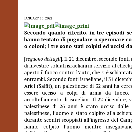
JANUARY 15, 2022
Secondo quanto riferito, in tre episodi se
hanno tentato di pugnalare o speronare con
o coloni; i tre sono stati colpiti ed uccisi d
[
seguono dettagli
]. Il 21 dicembre, secondo fonti 
di investire soldati israeliani in servizio al che
aperto il fuoco contro l’auto, che si è schianta
entrambi. Secondo fonti israeliane, il 31 dicembr
Ariel (Salfit), un palestinese di 32 anni ha cerc
essere ucciso a colpi di arma da fuoco. F
accoltellamento di israeliani. Il 22 dicembre,
palestinese di 26 anni è stato ucciso dalle 
palestinese, l’uomo è stato colpito alla schie
durante scontri scoppiati all’ingresso del Campo
hanno colpito l’uomo mentre inseguivano