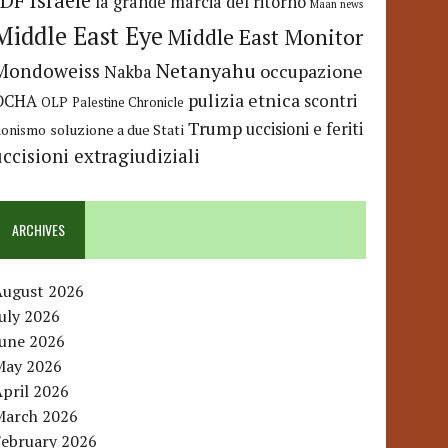
IDF
Israele
la grande marcia del ritorno
Maan news
Middle East Eye
Middle East Monitor
Netanyahu
Mondoweiss
occupazione
Nakba
pulizia etnica
OCHA
scontri
OLP
Palestine Chronicle
Trump
uccisioni e feriti
soluzione a due Stati
ionismo
uccisioni extragiudiziali
ARCHIVES
August 2026
uly 2026
June 2026
May 2026
pril 2026
March 2026
February 2026