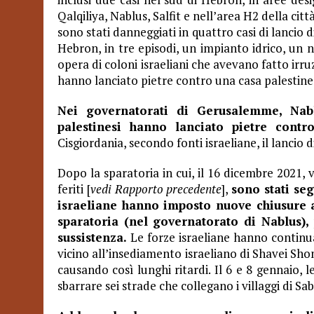
Qalqiliya, Nablus, Salfit e nell’area H2 della cit
sono stati danneggiati in quattro casi di lancio 
Hebron, in tre episodi, un impianto idrico, un 
opera di coloni israeliani che avevano fatto irr
hanno lanciato pietre contro una casa palestine
Nei governatorati di Gerusalemme, Nabl
palestinesi hanno lanciato pietre contro
Cisgiordania, secondo fonti israeliane, il lancio 
Dopo la sparatoria in cui, il 16 dicembre 2021, 
feriti [
vedi Rapporto precedente
],
sono stati seg
israeliane hanno imposto nuove chiusure ag
sparatoria (nel governatorato di Nablus),
sussistenza.
Le forze israeliane hanno continua
vicino all’insediamento israeliano di Shavei Sho
causando così lunghi ritardi. Il 6 e 8 gennaio, 
sbarrare sei strade che collegano i villaggi di S