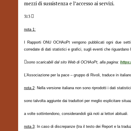
mezzi di sussistenza e l’accesso ai servizi.

313
nota 1:
I Rapporti ONU OCHAoPt vengono pubblicati ogni due settim
corredate di dati statistici e grafici, sugli eventi che riguardano l

sono scaricabili dal sito Web di OCHAoPt, alla pagina:
https:
L’Associazione per la pace – gruppo di Rivoli, traduce in italiano
nota 2
:
Nella versione italiana non sono riprodotti i dati statistic
sono talvolta aggiunte dai traduttori per meglio esplicitare situa
a volte sottintendono, considerandoli già noti ai lettori abituali.
nota 3
: In caso di discrepanze (tra il testo dei Report e la traduz