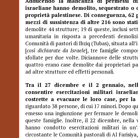
Adducendo la mancanza di permessi di co
israeliane hanno demolito, sequestrato o c
proprietà palestinese. Di conseguenza, 62 p
mezzi di sussistenza di altre 216 sono stat
demolite 44 strutture; 19 di queste, inclusi sett
umanitaria in risposta a precedenti demolizi
Comunità di pastori di Ibziq (Tubas), situata all’
[
così dichiarate da Israele
], tre famiglie compo
sfollate per due volte. Diciannove delle strut
quattro erano case demolite dai proprietari pale
ad altre strutture ed effetti personali.
Tra il 27 dicembre e il 2 gennaio, nell
consentire esercitazioni militari israeli
costrette a evacuare le loro case, per la
riguardato 38 persone, di cui 17 minori. Dopo que
emesso una ingiunzione per fermare le demolizio
queste famiglie. Inoltre, il 22 dicembre, nella 
hanno condotto esercitazioni militari in un’
circostante le Comunità pastorali di Al Farisi