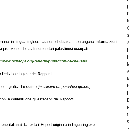
ane in lingua inglese, araba ed ebraica; contengono informa-zioni,
a protezione dei civili nei territori palestinesi occupati.
J
//www.ochaopt.org/reports/protection-of-civilians
A
 l’edizione inglese dei Rapporti.
i ed i grafici. Le
scritte
[
in corsivo tra parentesi quadre
]
zioni e contesti che gli estensori dei
Rapporti
ione italiana), fa testo il Report originale in lingua inglese.