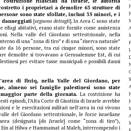
struzione rilasciati da Israele, le autorità
J
ostretto i proprietari a demolire 63 strutture di
ersone sono state sfollate, inclusi 35 minori, e i
i danneggiati
[
seguono dettagli
]. In Area C sono state
e rifugi abitativi, erano state fornite come assistenza
A
oni. Nella valle del Giordano settentrionale, nella
interno di una “zona di tiro” e di una “riserva naturale”
ste da 16 persone, tra cui cinque minori, sono state
ture demolite si trovavano a Gerusalemme Est, di cui
stinesi per evitare tasse municipali e possibili danni
’area di Ibziq, nella Valle del Giordano, per
ane, almeno sei famiglie palestinesi sono state
J
 maggior parte della giornata.
La costrizione ha
sti episodi, l’Alta Corte di Giustizia di Israele avrebbe
ni e le esercitazioni militari nell’area in cui vivono
valle del Giordano settentrionale, le forze israeliane
A
area (designata [
da Israele
] come “zona di tiro”),
ya, Ein al Hilwa e Hammamat al Maleh, interrompendo i