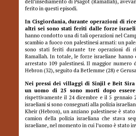
dell’insediamento di Psagot (Ramallah), avevan
ferito in questi episodi.
In Cisgiordania, durante operazioni di rice
altri sei sono stati feriti dalle forze israel
hanno condotto una di tali operazioni nel Cam
scambio a fuoco con palestinesi armati: un palest
sono stati feriti durante tre operazioni di
Ramallah. In totale, le forze israeliane hanno
arrestato 109 palestinesi. Il maggior numero d
Hebron (32), seguito da Betlemme (28) e Gerus
Nei pressi dei villaggi di Sinjil e Beit Si
un uomo di 25 sono morti dopo essere st
rispettivamente il 24 dicembre e il 5 gennaio 
israeliani si sono consegnati alla polizia israel
Kheir (Hebron), un anziano palestinese è stato
camion della polizia israeliana che stava se
israeliane, nel momento in cui l’uomo è stato in