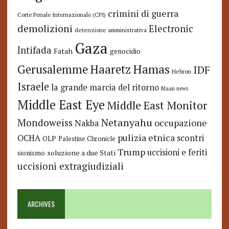
crimini di guerra
Corte Penale Internazionale (CPI)
demolizioni
Electronic
detenzione amministrativa
Gaza
Intifada
Fatah
genocidio
Hamas
Haaretz
Gerusalemme
IDF
Hebron
Israele
la grande marcia del ritorno
Maan news
Middle East Eye
Middle East Monitor
Netanyahu
Mondoweiss
occupazione
Nakba
pulizia etnica
OCHA
scontri
OLP
Palestine Chronicle
Trump
uccisioni e feriti
soluzione a due Stati
sionismo
uccisioni extragiudiziali
ARCHIVES