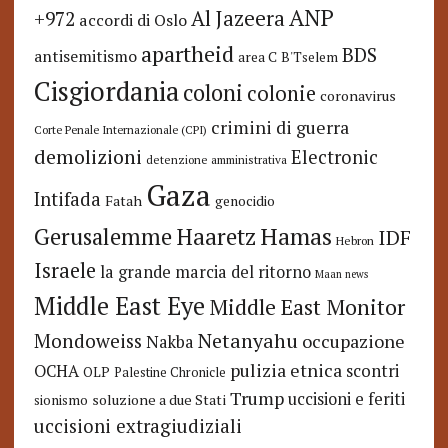
ANP
Al Jazeera
+972
accordi di Oslo
apartheid
BDS
antisemitismo
area C
B'Tselem
Cisgiordania
coloni
colonie
coronavirus
crimini di guerra
Corte Penale Internazionale (CPI)
demolizioni
Electronic
detenzione amministrativa
Gaza
Intifada
Fatah
genocidio
Hamas
Haaretz
Gerusalemme
IDF
Hebron
Israele
la grande marcia del ritorno
Maan news
Middle East Eye
Middle East Monitor
Netanyahu
Mondoweiss
occupazione
Nakba
pulizia etnica
OCHA
scontri
OLP
Palestine Chronicle
Trump
uccisioni e feriti
soluzione a due Stati
sionismo
uccisioni extragiudiziali