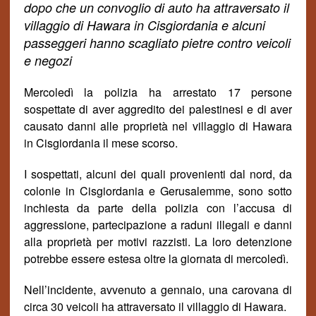
dopo che un convoglio di auto ha attraversato il
villaggio di Hawara in Cisgiordania e alcuni
passeggeri hanno scagliato pietre contro veicoli
e negozi
Mercoled
ì
la polizia ha arrestato 17 persone
sospettate di aver aggredito dei palestinesi e di aver
causato danni alle propriet
à
nel villaggio di Hawara
in Cisgiordania il mese scorso.
I sospett
ati
, alcuni dei quali provenienti dal nord, da
colonie in Cisgiordania e Gerusalemme, sono sotto
inchiesta da parte della polizia con l’accusa di
aggressione, partecipazione a raduni illegali e danni
alla propriet
à
per motivi razzisti. La loro detenzione
potrebbe essere estesa oltre la giornata di mercoled
ì.
Nell’incidente, avvenuto a gennaio, una carovana di
circa 30 veicoli ha attraversato il villaggio di Hawara.