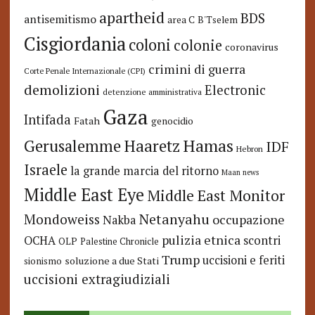
apartheid
BDS
antisemitismo
area C
B'Tselem
Cisgiordania
coloni
colonie
coronavirus
crimini di guerra
Corte Penale Internazionale (CPI)
demolizioni
Electronic
detenzione amministrativa
Gaza
Intifada
Fatah
genocidio
Hamas
Haaretz
Gerusalemme
IDF
Hebron
Israele
la grande marcia del ritorno
Maan news
Middle East Eye
Middle East Monitor
Netanyahu
Mondoweiss
occupazione
Nakba
pulizia etnica
OCHA
scontri
OLP
Palestine Chronicle
Trump
uccisioni e feriti
soluzione a due Stati
sionismo
uccisioni extragiudiziali