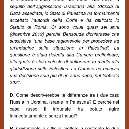
seguito dell’aggressione israeliana alla Striscia di
Gaza assediata, lo Stato di Palestina ha formalmente
accettato l’autorità della Corte e ha ratificato lo
Statuto di Roma. Ci sono voluti quasi sei anni
(dicembre 2019) perch
é
Bensouda dichiarasse che
sussisteva “una base ragionevole per procedere ad
un’indagine sulla situazione in Palestina”. La
questione è stata deferita alla Camera preliminare,
alla quale è stato chiesto di deliberare in merito alla
giurisdizione sulla Palestina. La Camera ha emesso
una decisione solo più di un anno dopo, nel febbraio
2021.
D. Come descriverebbe le differenze tra i due casi:
Russia in Ucraina, Israele in Palestina? E perch
é
nel
caso russo il tribunale ha potuto agire
immediatamente e senza indugi
?
R. Ovviamente è difficile mettere a confronto le due