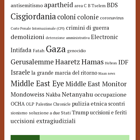
apartheid
BDS
antisemitismo
area C
B'Tselem
Cisgiordania
coloni
colonie
coronavirus
crimini di guerra
Corte Penale Internazionale (CPI)
demolizioni
Electronic
detenzione amministrativa
Gaza
Intifada
Fatah
genocidio
Hamas
Haaretz
Gerusalemme
IDF
Hebron
Israele
la grande marcia del ritorno
Maan news
Middle East Eye
Middle East Monitor
Netanyahu
Mondoweiss
occupazione
Nakba
pulizia etnica
OCHA
scontri
OLP
Palestine Chronicle
Trump
uccisioni e feriti
soluzione a due Stati
sionismo
uccisioni extragiudiziali