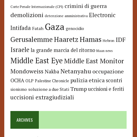
crimini di guerra
Corte Penale Internazionale (CPI)
demolizioni
Electronic
detenzione amministrativa
Gaza
Intifada
Fatah
genocidio
Hamas
Haaretz
Gerusalemme
IDF
Hebron
Israele
la grande marcia del ritorno
Maan news
Middle East Eye
Middle East Monitor
Netanyahu
Mondoweiss
occupazione
Nakba
pulizia etnica
OCHA
scontri
OLP
Palestine Chronicle
Trump
uccisioni e feriti
soluzione a due Stati
sionismo
uccisioni extragiudiziali
ARCHIVES