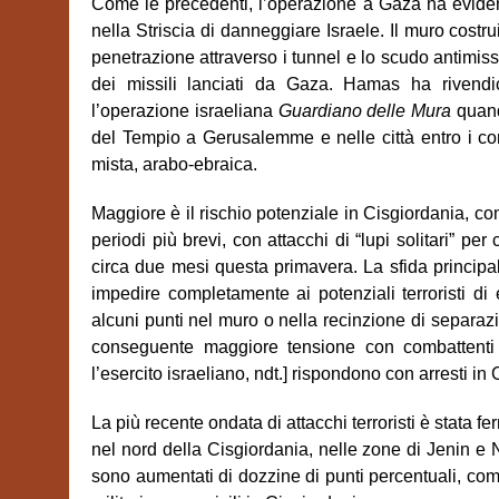
Come le precedenti, l’operazione a Gaza ha evidenz
nella Striscia di danneggiare Israele. Il muro costrui
penetrazione attraverso i tunnel e lo scudo antimis
dei missili lanciati da Gaza. Hamas ha rivendi
l’operazione israeliana
Guardiano delle Mura
quand
del Tempio a Gerusalemme e nelle città entro i con
mista, arabo-ebraica.
Maggiore è il rischio potenziale in Cisgiordania, co
periodi più brevi, con attacchi di “lupi solitari” p
circa due mesi questa primavera. La sfida principa
impedire completamente ai potenziali terroristi di 
alcuni punti nel muro o nella recinzione di separazion
conseguente maggiore tensione con combattenti p
l’esercito israeliano, ndt.] rispondono con arresti in
La più recente ondata di attacchi terroristi è stata 
nel nord della Cisgiordania, nelle zone di Jenin e N
sono aumentati di dozzine di punti percentuali, com