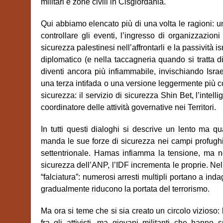
militari e zone civili in Cisgiordania.
Qui abbiamo elencato più di una volta le ragioni: u
controllare gli eventi, l’ingresso di organizzazion
sicurezza palestinesi nell’affrontarli e la passività 
diplomatico (e nella taccagneria quando si tratta d
diventi ancora più infiammabile, invischiando Israe
una terza intifada o una versione leggermente più c
sicurezza: il servizio di sicurezza Shin Bet, l’intell
coordinatore delle attività governative nei Territori.
In tutti questi dialoghi si descrive un lento ma q
manda le sue forze di sicurezza nei campi profughi, n
settentrionale. Hamas infiamma la tensione, ma no
sicurezza dell’ANP, l’IDF incrementa le proprie. Ne
“falciatura”: numerosi arresti multipli portano a inda
gradualmente riducono la portata del terrorismo.
Ma ora si teme che si sia creato un circolo vizioso: 
fra gli attivisti, ma giovani militanti che hanno 