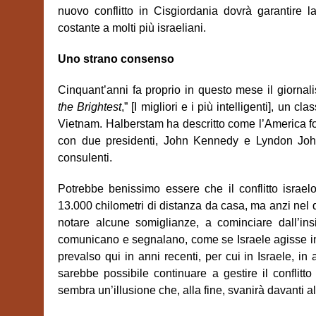
nuovo conflitto in Cisgiordania dovrà garantire 
costante a molti più israeliani.
Uno strano consenso
Cinquant’anni fa proprio in questo mese il giorna
the Brightest
,” [I migliori e i più intelligenti], un
Vietnam. Halberstam ha descritto come l’America fos
con due presidenti, John Kennedy e Lyndon John
consulenti.
Potrebbe benissimo essere che il conflitto israel
13.000 chilometri di distanza da casa, ma anzi nel qu
notare alcune somiglianze, a cominciare dall’insi
comunicano e segnalano, come se Israele agisse in
prevalso qui in anni recenti, per cui in Israele, i
sarebbe possibile continuare a gestire il confli
sembra un’illusione che, alla fine, svanirà davanti al