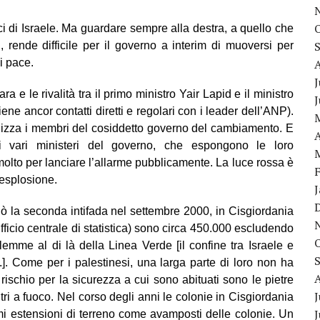
ici di Israele. Ma guardare sempre alla destra, a quello che
 rende difficile per il governo a interim di muoversi per
i pace.
J
 e le rivalità tra il primo ministro Yair Lapid e il ministro
ne ancor contatti diretti e regolari con i leader dell’ANP).
aralizza i membri del cosiddetto governo del cambiamento. E
A
i vari ministeri del governo, che espongono le loro
molto per lanciare l’allarme pubblicamente. La luce rossa è
’esplosione.
ò la seconda intifada nel settembre 2000, in Cisgiordania
fficio centrale di statistica) sono circa 450.000 escludendo
alemme al di là della Linea Verde
[il confine tra Israele e
.].
Come per i palestinesi, una larga parte di loro non ha
rischio per la sicurezza a cui sono abituati sono le pietre
J
tri a fuoco. Nel corso degli anni le colonie in Cisgiordania
mi estensioni di terreno come avamposti delle colonie. Un