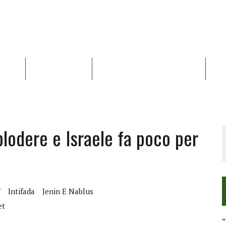
NALISI
RAPPORTI OCHA
RECENSIONI DI LIBRI E ARTICOLI
VID
RRA DIFFICILE
DEI DIRITTI UMANI NEI TERRITORI PALESTINESI OCCUPATI DAL 1967, FR
plodere e Israele fa poco per
F
Intifada
Jenin E Nablus
et
“