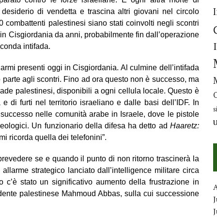
l desiderio di vendetta e trascina altri giovani nel circolo
0 combattenti palestinesi siano stati coinvolti negli scontri
 in Cisgiordania da anni, probabilmente fin dall’operazione
econda intifada.
armi presenti oggi in Cisgiordania. Al culmine dell’intifada
 parte agli scontri. Fino ad ora questo non è successo, ma
de palestinesi, disponibili a ogni cellula locale. Questo è
 di furti nel territorio israeliano e dalle basi dell’IDF. In
s
successo nelle comunità arabe in Israele, dove le pistole
eologici. Un funzionario della difesa ha detto ad
Haaretz:
i ricorda quella dei telefonini”.
revedere se e quando il punto di non ritorno trascinerà la
larme strategico lanciato dall’intelligence militare circa
o c’è stato un significativo aumento della frustrazione in
esidente palestinese Mahmoud Abbas, sulla cui successione
J