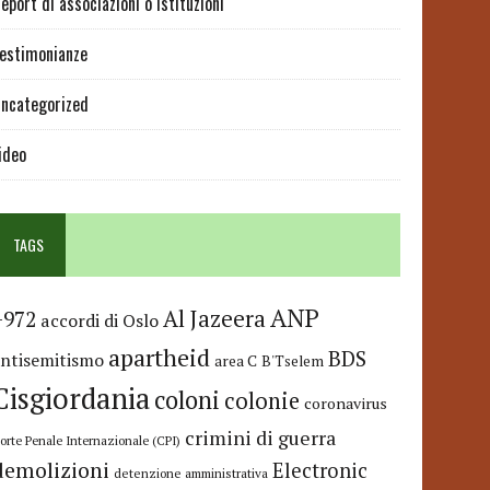
eport di associazioni o istituzioni
estimonianze
ncategorized
ideo
TAGS
ANP
Al Jazeera
+972
accordi di Oslo
apartheid
BDS
antisemitismo
area C
B'Tselem
Cisgiordania
coloni
colonie
coronavirus
crimini di guerra
orte Penale Internazionale (CPI)
demolizioni
Electronic
detenzione amministrativa