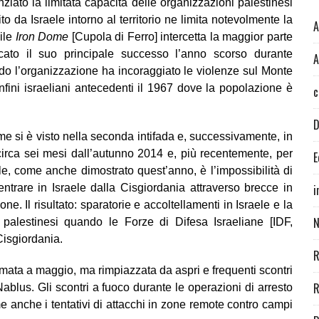
iato la limitata capacità delle organizzazioni palestinesi
to da Israele intorno al territorio ne limita notevolmente la
A
sile
Iron Dome
[Cupola di Ferro] intercetta la maggior parte
cato il suo principale successo l’anno scorso durante
A
o l’organizzazione ha incoraggiato le violenze sul Monte
fini israeliani antecedenti il 1967 dove la popolazione è
c
D
me si è visto nella seconda intifada e, successivamente, in
er circa sei mesi dall’autunno 2014 e, più recentemente, per
E
le, come anche dimostrato quest’anno, è l’impossibilità di
entrare in Israele dalla Cisgiordania attraverso brecce in
i
e. Il risultato: sparatorie e accoltellamenti in Israele e la
N
alestinesi quando le Forze di Difesa Israeliane [IDF,
 Cisgiordania.
R
fermata a maggio, ma rimpiazzata da aspri e frequenti scontri
R
ablus. Gli scontri a fuoco durante le operazioni di arresto
e anche i tentativi di attacchi in zone remote contro campi