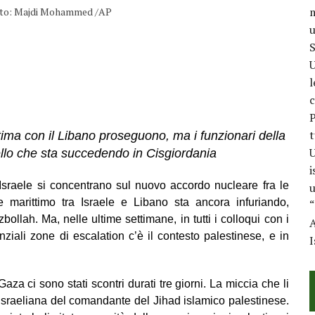
m
. Foto: Majdi Mohammed /AP
u
S
U
l
c
P
t
tima con il Libano proseguono, ma i funzionari della
U
ello che sta succedendo in Cisgiordania
i
i Israele si concentrano sul nuovo accordo nucleare fra le
u
e marittimo tra Israele e Libano sta ancora infuriando,
“
lah. Ma, nelle ultime settimane, in tutti i colloqui con i
A
enziali zone di escalation c’è il contesto palestinese, e in
I
Gaza ci sono stati scontri durati tre giorni. La miccia che li
e israeliana del comandante del Jihad islamico palestinese.