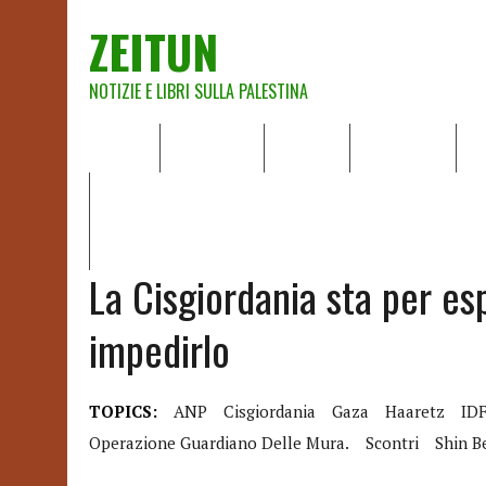
ZEITUN
NOTIZIE E LIBRI SULLA PALESTINA
HOME
CHI SIAMO
NOTIZIE
EDITORIALI
A
IL POTERE DELLA MUSICA – FIGLI DELLE PIETRE IN UNA TE
RAPPORTO DELLA RELATRICE SPECIALE SULLA SITUAZIONE 
La Cisgiordania sta per es
impedirlo
TOPICS:
ANP
Cisgiordania
Gaza
Haaretz
ID
Operazione Guardiano Delle Mura.
Scontri
Shin B