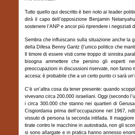
Tutto quello qui descritto è ben noto ai leader polit
dirà il capo dell’opposizione Benjamin Netanyahu,
sostenere l’ANP e ancor più riprendere i negoziati d
Sembra che influiscano sulla situazione anche la gara
della Difesa Benny Gantz (l’unico politico che mantie
Il timore di essere visti come troppo di sinistra p
bisogna ammettere che persino gli esperti ne
preoccupazioni in discussioni riservate, non fanno 
accesa: è probabile che a un certo punto ci sarà un
C’è un’altra cosa da tener presente: quando scoppi
vivevano circa 200.000 israeliani. Oggi (secondo l’u
i circa 300.000 che stanno nei quartieri di Gerus
Cisgiordania prima dell’occupazione nel 1967, ndt
vissuto di persona la seconda intifada. Il maggiore 
tirate contro le macchine in autostrada, non gli scon
si sono allargate e in pratica hanno annesso enor