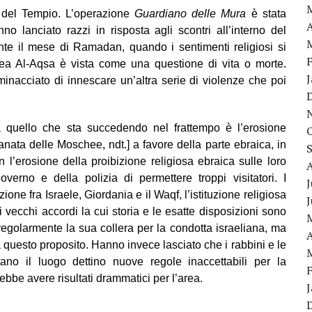
e del Tempio. L’operazione
Guardiano delle Mura
è stata
A
lanciato razzi in risposta agli scontri all’interno del
te il mese di Ramadan, quando i sentimenti religiosi si
a Al-Aqsa è vista come una questione di vita o morte.
inacciato di innescare un’altra serie di violenze che poi
 quello che sta succedendo nel frattempo è l’erosione
ianata delle Moschee, ndt.]
a favore della parte ebraica, in
l’erosione della proibizione religiosa ebraica sulle loro
verno e della polizia di permettere troppi visitatori. I
J
e fra Israele, Giordania e il Waqf, l’istituzione religiosa
 vecchi accordi la cui storia e le esatte disposizioni sono
 regolarmente la sua collera per la condotta israeliana, ma
A
 questo proposito. Hanno invece lasciato che i rabbini e le
ano il luogo dettino nuove regole inaccettabili per la
ebbe avere risultati drammatici per l’area.