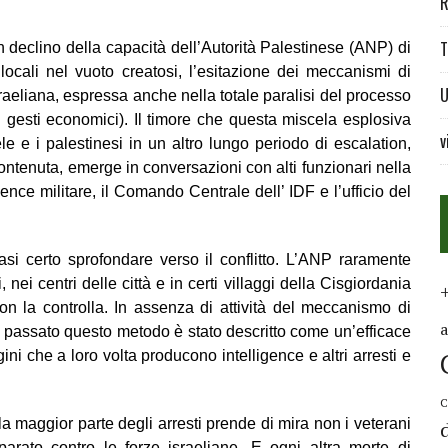
R
T
n declino della capacità dell’Autorità Palestinese (ANP) di
i locali nel vuoto creatosi, l’esitazione dei meccanismi di
U
israeliana, espressa anche nella totale paralisi del processo
i gesti economici). Il timore che questa miscela esplosiva
v
le e i palestinesi in un altro lungo periodo di escalation,
ontenuta, emerge in conversazioni con alti funzionari nella
igence militare, il Comando Centrale dell’ IDF e l’ufficio del
uasi certo sprofondare verso il conflitto. L’ANP raramente
ei centri delle città e in certi villaggi della Cisgiordania
n la controlla. In assenza di attività del meccanismo di
l passato questo metodo è stato descritto come un’efficace
gini che a loro volta producono intelligence e altri arresti e
C
la maggior parte degli arresti prende di mira non i veterani
sparato contro le forze israeliane. E ogni altra morte di