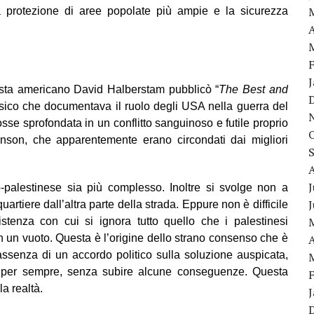
la protezione di aree popolate più ampie e la sicurezza
A
lista americano David Halberstam pubblicò “
The Best and
 classico che documentava il ruolo degli USA nella guerra del
se sprofondata in un conflitto sanguinoso e futile proprio
son, che apparentemente erano circondati dai migliori
J
o-palestinese sia più complesso. Inoltre si svolge non a
artiere dall’altra parte della strada. Eppure non è difficile
stenza con cui si ignora tutto quello che i palestinesi
 un vuoto. Questa è l’origine dello strano consenso che è
A
n assenza di un accordo politico sulla soluzione auspicata,
tto per sempre, senza subire alcune conseguenze. Questa
la realtà.