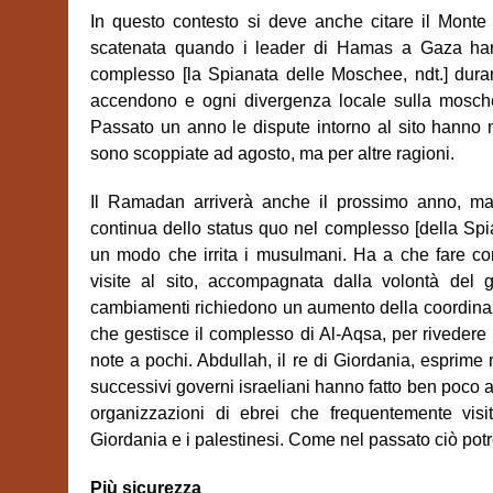
In questo contesto si deve anche citare il Mont
scatenata quando i leader di Hamas a Gaza hanno 
complesso [la Spianata delle Moschee, ndt.] duran
accendono e ogni divergenza locale sulla mosche
Passato un anno le dispute intorno al sito hanno m
sono scoppiate ad agosto, ma per altre ragioni.
Il Ramadan arriverà anche il prossimo anno, ma
continua dello status quo nel complesso
[della Sp
un modo che irrita i musulmani. Ha a che fare con 
visite al sito, accompagnata dalla volontà del go
cambiamenti richiedono un aumento della coordinazion
che gestisce il complesso di Al-Aqsa, per rivedere i
note a pochi. Abdullah, il re di Giordania, esprime
successivi governi israeliani hanno fatto ben poco a
organizzazioni di ebrei che frequentemente visit
Giordania e i palestinesi. Come nel passato ciò potr
Più sicurezza