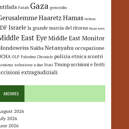
Gaza
Intifada
Fatah
genocidio
Hamas
Haaretz
Gerusalemme
Hebron
IDF
Israele
la grande marcia del ritorno
Maan news
Middle East Eye
Middle East Monitor
Netanyahu
Mondoweiss
occupazione
Nakba
pulizia etnica
OCHA
scontri
OLP
Palestine Chronicle
Trump
uccisioni e feriti
soluzione a due Stati
ionismo
uccisioni extragiudiziali
ARCHIVES
August 2026
uly 2026
June 2026