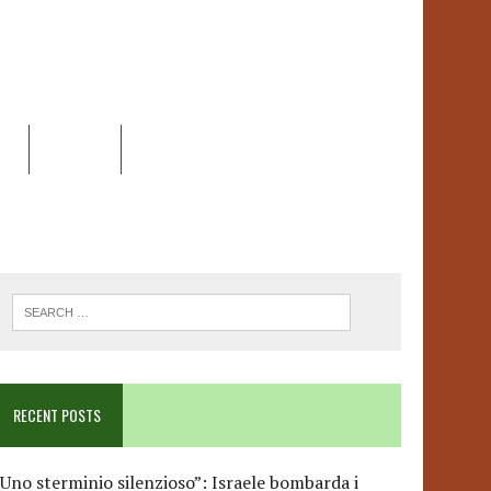
EO
DOSSIER
LINK
ANCESCA ALBANESE*
RECENT POSTS
Uno sterminio silenzioso”: Israele bombarda i