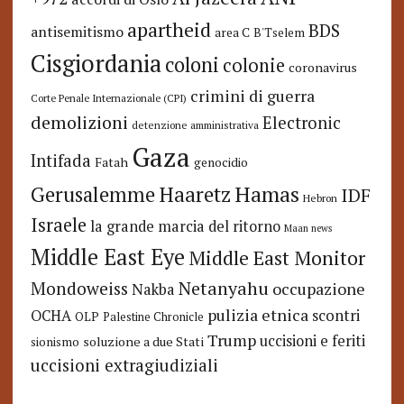
apartheid
BDS
antisemitismo
area C
B'Tselem
Cisgiordania
coloni
colonie
coronavirus
crimini di guerra
Corte Penale Internazionale (CPI)
demolizioni
Electronic
detenzione amministrativa
Gaza
Intifada
Fatah
genocidio
Hamas
Haaretz
Gerusalemme
IDF
Hebron
Israele
la grande marcia del ritorno
Maan news
Middle East Eye
Middle East Monitor
Netanyahu
Mondoweiss
occupazione
Nakba
pulizia etnica
OCHA
scontri
OLP
Palestine Chronicle
Trump
uccisioni e feriti
soluzione a due Stati
sionismo
uccisioni extragiudiziali