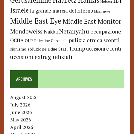
Hamas
Haaretz
Gerusalemme
IDF
Hebron
Israele
la grande marcia del ritorno
Maan news
Middle East Eye
Middle East Monitor
Netanyahu
Mondoweiss
occupazione
Nakba
pulizia etnica
OCHA
scontri
OLP
Palestine Chronicle
Trump
uccisioni e feriti
soluzione a due Stati
sionismo
uccisioni extragiudiziali
ARCHIVES
August 2026
July 2026
June 2026
May 2026
April 2026