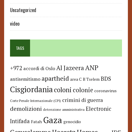
Uncategorized
video
TAGS
ANP
Al Jazeera
+972
accordi di Oslo
apartheid
BDS
antisemitismo
area C
B'Tselem
Cisgiordania
coloni
colonie
coronavirus
crimini di guerra
Corte Penale Internazionale (CPI)
demolizioni
Electronic
detenzione amministrativa
Gaza
Intifada
Fatah
genocidio