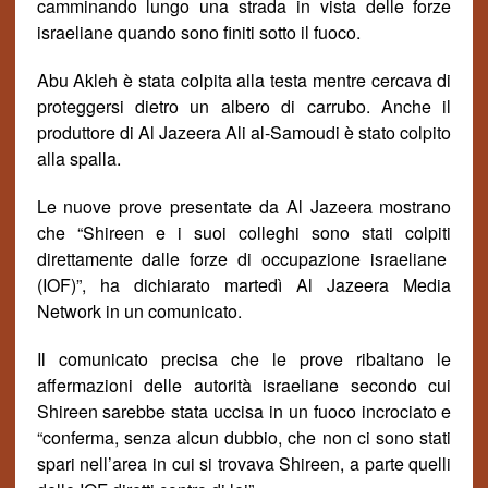
camminando lungo una strada in vista delle forze
israeliane quando sono finiti sotto il fuoco.
Abu Akleh
è stata colpita alla testa mentre cercava di
proteggersi dietro un
albero di
carrubo. Anche il
produttore di Al Jazeera Ali al-Samoudi è stato colpito
alla spalla.
Le nuove prove presentate da Al Jazeera mostrano
che “Shireen e i suoi colleghi sono stati
colpiti
direttamente dalle forze di occupazione israeliane
(IOF)”, ha dichiarato marted
ì
Al Jazeera Media
Network in un comunicato.
Il comunicato precisa che le prove ribaltano le
affermazioni delle autorit
à
israeliane secondo cui
Shireen sarebbe stata uccisa in un fuoco incrociato e
“conferma, senza alcun dubbio, che non ci sono stati
spari nell’area in cui si trovava Shireen, a parte quelli