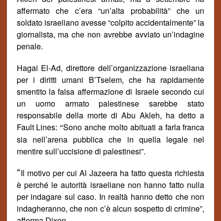
affermato che c’era “un’alta probabilit
à
” che un
soldato israeliano avesse “colpito accidentalmente” la
giornalista, ma che non avrebbe avviato un’indagine
penale.
Hagai El-Ad, direttore dell’organizzazione israeliana
per i diritti umani B’Tselem, che ha rapidamente
smentito la falsa affermazione di Israele secondo cui
un uomo armato palestinese sarebbe stato
responsabile della morte di Abu Akleh, ha detto a
Fault Lines:
Sono anche molto abituati a farla franca
“
sia nell’arena pubblica che in quella legale nel
mentire sull’uccisione di palestinesi
”.
“
Il motivo per cui Al Jazeera ha fatto questa richiesta
è perch
é le autorit
à
israeliane non hanno fatto nulla
per indagare sul caso. In realt
à
hanno detto che non
indagheranno, che non c’è alcun sospetto di crimine”,
afferma Dixon.