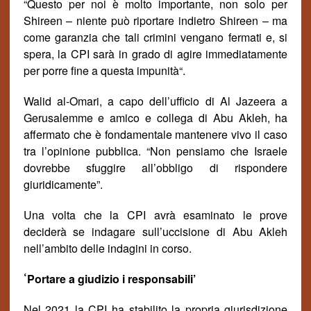
“Questo per noi è molto importante, non solo per
Shireen – niente può riportare indietro Shireen – ma
come garanzia che tali crimini vengano fermati e, si
spera, la CPI sar
à
in grado di agire immediatamente
per porre fine a questa impunit
à
“.
Walid al-Omari, a capo dell’ufficio di Al Jazeera a
Gerusalemme e amico e collega di Abu Akleh, ha
affermato che è fondamentale mantenere vivo il caso
tra l’opinione pubblica. “Non pensiamo che Israele
dovrebbe sfuggire all’obbligo di rispondere
giuridicamente”.
Una volta che la CPI avr
à
esaminato le prove
decider
à
se indagare sull’uccisione di Abu Akleh
nell’ambito delle indagini in corso.
‘
Portare a giudizio i responsabili’
Nel 2021 la CPI ha stabilito la propria giurisdizione