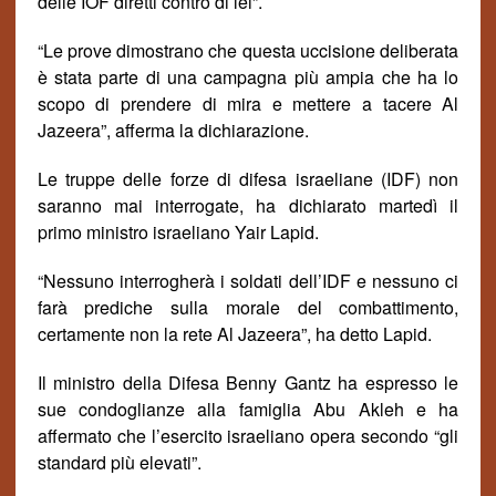
delle IOF diretti contro di lei”.
“Le prove dimostrano che questa uccisione deliberata
è stata parte di una campagna più ampia che ha lo
scopo di prendere di mira e mettere a tacere Al
Jazeera”, afferma la dichiarazione.
Le truppe delle forze di difesa israeliane (IDF) non
saranno mai interrogate, ha dichiarato marted
ì
il
primo ministro israeliano Yair Lapid.
“Nessuno interrogher
à
i soldati dell’IDF e nessuno ci
far
à
prediche sulla morale del combattimento,
certamente non la rete Al Jazeera”, ha detto Lapid.
Il ministro della Difesa Benny Gantz ha espresso le
sue condoglianze alla famiglia Abu Akleh e ha
affermato che l’esercito israeliano opera secondo “gli
standard più elevati”
.