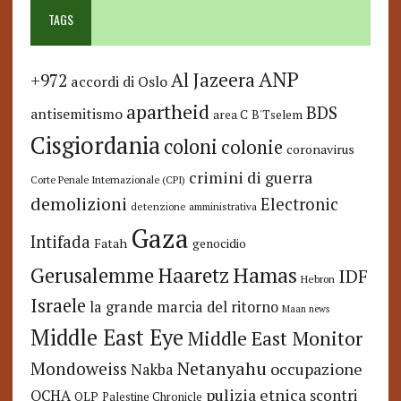
TAGS
ANP
Al Jazeera
+972
accordi di Oslo
apartheid
BDS
antisemitismo
area C
B'Tselem
Cisgiordania
coloni
colonie
coronavirus
crimini di guerra
Corte Penale Internazionale (CPI)
demolizioni
Electronic
detenzione amministrativa
Gaza
Intifada
Fatah
genocidio
Hamas
Haaretz
Gerusalemme
IDF
Hebron
Israele
la grande marcia del ritorno
Maan news
Middle East Eye
Middle East Monitor
Netanyahu
Mondoweiss
occupazione
Nakba
pulizia etnica
OCHA
scontri
OLP
Palestine Chronicle