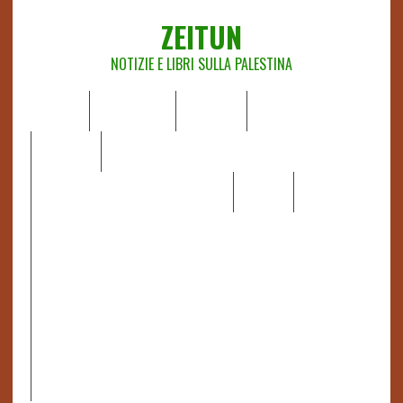
ZEITUN
NOTIZIE E LIBRI SULLA PALESTINA
HOME
CHI SIAMO
NOTIZIE
EDITORIALI
ANALISI
RAPPORTI OCHA
RECENSIONI DI LIBRI E ARTICOLI
VIDEO
DOSSIER
LINK
IL POTERE DELLA MUSICA – FIGLI DELLE PIETRE IN UNA
TERRA DIFFICILE
RAPPORTO DELLA RELATRICE SPECIALE SULLA
SITUAZIONE DEI DIRITTI UMANI NEI TERRITORI
PALESTINESI OCCUPATI DAL 1967, FRANCESCA ALBANESE*