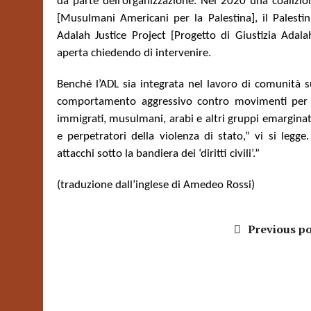
da parte dell’organizzazione. Nel 2020 una coalizio
[Musulmani Americani per la Palestina], il Palest
Adalah Justice Project [Progetto di Giustizia Ada
aperta chiedendo di intervenire.
Benché l’ADL sia integrata nel lavoro di comunità 
comportamento aggressivo contro movimenti per la 
immigrati, musulmani, arabi e altri gruppi emarginati
e perpetratori della violenza di stato,” vi si leg
attacchi sotto la bandiera dei ‘diritti civili’.”
(traduzione dall’inglese di Amedeo Rossi)
Previous po