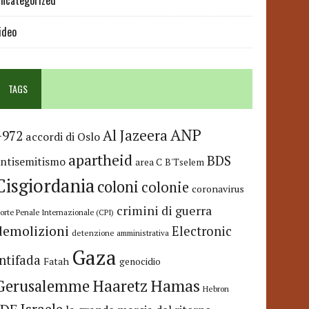
ncategorized
ideo
TAGS
ANP
Al Jazeera
+972
accordi di Oslo
apartheid
BDS
antisemitismo
area C
B'Tselem
Cisgiordania
coloni
colonie
coronavirus
crimini di guerra
orte Penale Internazionale (CPI)
demolizioni
Electronic
detenzione amministrativa
Gaza
Intifada
Fatah
genocidio
Hamas
Haaretz
Gerusalemme
Hebron