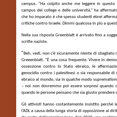
campus. “Ha colpito anche me leggere in questo r
campus dei college e delle università,” ha afferma
che ho imparato è che spesso studenti ebrei affer
critiche contro Israele.
Dimmi qualcosa in più a quest
Nella sua risposta Greenblatt è arrivato fino a sugge
scritte naziste.
“
Beh, vedi, non c’è sicuramente niente di sbagliato ne
Greeenblatt. “È una cosa frequente. Vivere in democr
ossessione contro lo Stato ebraico, le afferma
genocidio contro i palestinesi o sia responsabile d
ebraico al mondo, sia in qualche modo suprematism
– noi non dovremmo poi essere sorpresi quando com
quando le persone pensano che sia giusto prendere d
Gli attivisti hanno costantemente insistito perché l
l’ADL a causa della lunga storia di opposizione ai dirit