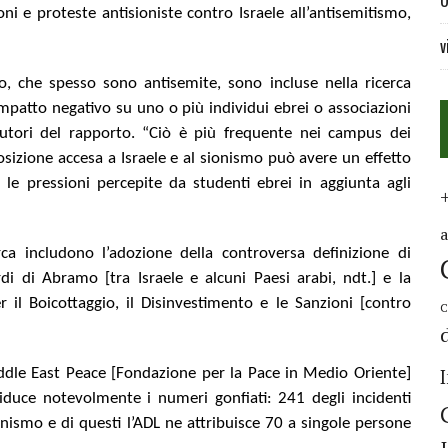
U
oni e proteste antisioniste contro Israele all’antisemitismo,
v
o, che spesso sono antisemite, sono incluse nella ricerca
mpatto negativo su uno o più individui ebrei o associazioni
i autori del rapporto. “Ciò è più frequente nei campus dei
sizione accesa a Israele e al sionismo può avere un effetto
a le pressioni percepite da studenti ebrei in aggiunta agli
ca includono l’adozione della controversa definizione di
di di Abramo [tra Israele e alcuni Paesi arabi, ndt.] e la
il Boicottaggio, il Disinvestimento e le Sanzioni [contro
C
iddle East Peace [Fondazione per la Pace in Medio Oriente]
iduce notevolmente i numeri gonfiati: 241 degli incidenti
ionismo e di questi l’ADL ne attribuisce 70 a singole persone