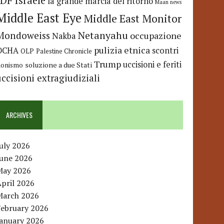
IDF
Israele
la grande marcia del ritorno
Maan news
Middle East Eye
Middle East Monitor
Netanyahu
Mondoweiss
occupazione
Nakba
pulizia etnica
OCHA
scontri
OLP
Palestine Chronicle
Trump
uccisioni e feriti
soluzione a due Stati
ionismo
uccisioni extragiudiziali
ARCHIVES
uly 2026
June 2026
May 2026
pril 2026
March 2026
February 2026
January 2026