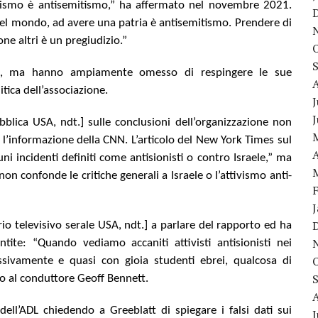
ionismo è antisemitismo,” ha affermato nel novembre 2021.
li del mondo, ad avere una patria è antisemitismo. Prendere di
e altri è un pregiudizio.”
to, ma hanno ampiamente omesso di respingere le sue
itica dell’associazione.
J
bblica USA, ndt.] sulle conclusioni dell’organizzazione non
 fa l’informazione della CNN. L’articolo del New York Times sul
A
 incidenti definiti come antisionisti o contro Israele,” ma
on confonde le critiche generali a Israele o l’attivismo anti-
ario televisivo serale USA, ndt.] a parlare del rapporto ed ha
tite: “Quando vediamo accaniti attivisti antisionisti nei
sivamente e quasi con gioia studenti ebrei, qualcosa di
to al conduttore Geoff Bennett.
dell’ADL chiedendo a Greeblatt di spiegare i falsi dati sui
J