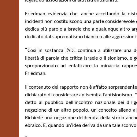
legate ad associazioni di attivisti antisionisti.
Friedman evidenzia che, anche accettando la disto
incidenti non costituiscono una parte considerevole 
dedica più parole a Israele che a qualunque altro a
dedicato dal suprematismo bianco o alle aggressioni 
“
Così in sostanza l’ADL continua a utilizzare una d
libertà di parola che critica Israele o il sionismo, 
sproporzionato ad enfatizzare la minaccia rappres
Friedman.
Il contenuto del rapporto non è affatto sorprendente
dichiarato di considerare antisemita l’antisionismo. “
detto al pubblico dell’incontro nazionale dei diri
negazione di un altro popolo, un concetto alieno 
Richiede una negazione deliberata della storia anche
ebraico. E, quando un’idea deriva da una tale sconvol