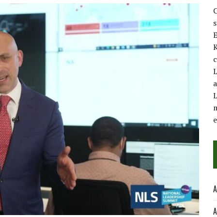
C
E
K
c
L
a
L
m
A
A