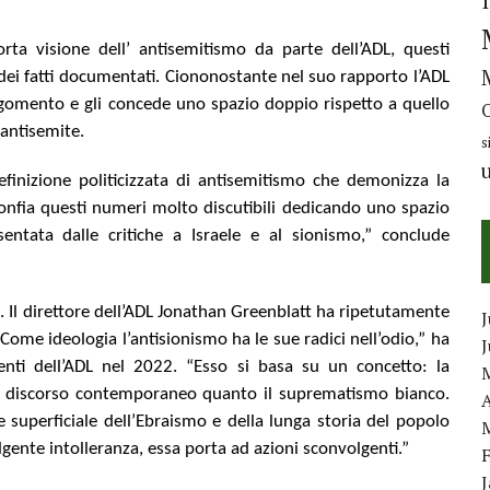
rta visione dell’ antisemitismo da parte dell’ADL, questi
dei fatti documentati. Ciononostante nel suo rapporto l’ADL
rgomento e gli concede uno spazio doppio rispetto a quello
antisemite.
s
efinizione politicizzata di antisemitismo che demonizza la
e gonfia questi numeri molto discutibili dedicando uno spazio
entata dalle critiche a Israele e al sionismo,” conclude
. Il direttore dell’ADL Jonathan Greenblatt ha ripetutamente
J
Come ideologia l’antisionismo ha le sue radici nell’odio,” ha
genti dell’ADL nel 2022. “Esso si basa su un concetto: la
al discorso contemporaneo quanto il suprematismo bianco.
A
 superficiale dell’Ebraismo e della lunga storia del popolo
gente intolleranza, essa porta ad azioni sconvolgenti.”