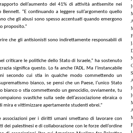
apporto dell’aumento del 41% di attività antisemite nei
to Bennett. “E continuando a leggere sull’argomento quello
mano che gli abusi sono spesso accentuati quando emergono
A
o proposito.”
rire che gli antisionisti sono indirettamente responsabili di
l criticare le politiche dello Stato di Israele,” ha sostenuto
azia significa questo. Lo fa anche l’ADL. Ma l’instancabile
zioni secondo cui stia in qualche modo commettendo un
i suprematismo bianco, se pensi che un Paese, l’unico Stato
J
o bianco o stia commettendo un genocidio, ovviamente, tu
paiono svastiche sulla sede dell’associazione ebraica o
i mira e vittimizzare apertamente studenti ebrei.”
A
e associazioni per i diritti umani smettano di lavorare con
ti dei palestinesi e di collaborazione con le forze dell’ordine