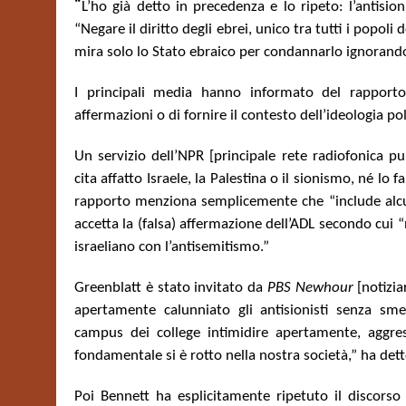
“
L’ho già detto in precedenza e lo ripeto: l’antis
“Negare il diritto degli ebrei, unico tra tutti i popo
mira solo lo Stato ebraico per condannarlo ignorandon
I principali media hanno informato del rappor
affermazioni o di fornire il contesto dell’ideologia pol
Un servizio dell’NPR [principale rete radiofonica pu
cita affatto Israele, la Palestina o il sionismo, né lo
rapporto menziona semplicemente che “include alcuni
accetta la (falsa) affermazione dell’ADL secondo cui “n
israeliano con l’antisemitismo.”
Greenblatt è stato invitato da
PBS Newhour
[notizi
apertamente calunniato gli antisionisti senza smen
campus dei college intimidire apertamente, aggres
fondamentale si è rotto nella nostra società,” ha det
Poi Bennett ha esplicitamente ripetuto il discorso 