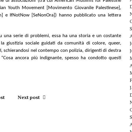
ne di associazioni (tra cui American Muslims for Palestine
inian Youth Movement [Movimento Giovanile Palestinese],
lah] e IfNotNow [SeNonOra]) hanno pubblicato una lettera
su una serie di problemi, essa ha una storia e un costante
J
giustizia sociale guidati da comunità di colore, queer,
, schierandosi nel contempo con polizia, dirigenti di destra
ge. “Cosa ancora più indignante, spesso ha condotto questi
A
st
Next post
J