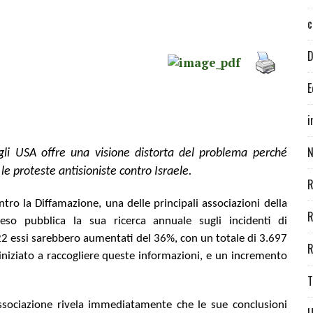
c
D
E
i
N
egli USA offre una visione distorta del problema perché
le proteste antisioniste contro Israele.
R
ro la Diffamazione, una delle principali associazioni della
R
reso pubblica la sua ricerca annuale sugli incidenti di
022 essi sarebbero aumentati del 36%, con un totale di 3.697
R
 iniziato a raccogliere queste informazioni, e un incremento
T
associazione rivela immediatamente che le sue conclusioni