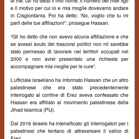
di me. Gli ho detto il mio nome, il numero dei miei figli
e il motivo per cui io e mia moglie dovevamo andare
in Cisgiordania. Poi ha detto: ‘No, voglio che tu mi
parli delle tue affiliazioni'”, prosegue Hassan.
“Gli ho detto che non avevo alcuna affiliazione e che
se avessi avuto dei trascorsi politici non mi sarebbe
stato permesso di lavorare nei territori occupati nel
2000 e non avrei presentato una richiesta per
accompagnare mia moglie per le cure”.
L’ufficiale israeliano ha informato Hassan che un altro
palestinese che era stato precedentemente
interrogato al confine di Erez aveva confessato che
Hassan era affiliato al movimento palestinese della
Jihad islamica (PIJ).
Dal 2016 Israele ha intensificato gli interrogatori per i
palestinesi che tentano di attraversare il valico di
Erez.