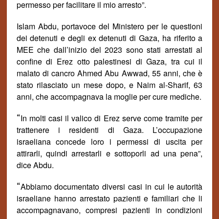
permesso per facilitare il mio arresto
”.
Islam Abdu, portavoce del Ministero
per le questioni
dei detenuti e degli ex detenuti di Gaza, ha riferito a
MEE che dall’inizio del 2023 sono stati arrestati al
confine di Erez otto palestinesi di Gaza, tra cui il
malato di cancro Ahmed Abu Awwad, 55 anni, che è
stato rilasciato un mese dopo, e Naim al-Sharif, 63
anni, che accompagnava la moglie per cure mediche.
“
In molti casi il valico di Erez serve come tramite per
trattenere i residenti di Gaza. L’occupazione
israeliana concede loro i permessi di uscita per
attirarli, quindi arrestarli e sottoporli ad una pena”,
dice Abdu.
“
Abbiamo documentato diversi casi in cui le autorit
à
israeliane hanno arrestato pazienti e familiari che li
accompagnavano, compresi pazienti in condizioni