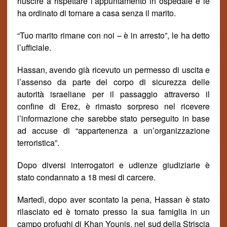
riuscire a rispettare l’appuntamento in ospedale e le
ha ordinato di tornare a casa senza il marito.
“Tuo marito rimane con noi – è in arresto”, le ha detto
l’ufficiale.
Hassan, av
endo
già
ricevuto un permesso di uscita e
l’assenso da parte
del corpo di sicurezza delle
autorit
à
israeliane per il passaggio attraverso il
confine di Erez, è rimasto sorpreso nel ricevere
l’informazione che sarebbe stato perseguito in base
ad accuse di “appartenenza a un’organizzazione
terroristica”.
Dopo diversi interrogatori e udienze giudiziarie è
stato condannato a 18 mesi di carcere.
Marted
ì
, dopo aver scontato la pena, Hassan è stato
rilasciato ed è tornato presso la sua famiglia in un
campo profughi di Khan Younis, nel sud della Striscia