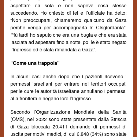
aspettare da sola e non sapeva cosa stesse
succedendo. Ho chiesto di lei e l’ufficiale ha detto:
“Non preoccuparti, chiameremo qualcuno da Gaza
perch
é
venga per accompagnarla in Cisgiordania”
.
Pi
ù tardi ho saputo che era una bugia e che era stata
lasciata ad aspettare fino a notte, poi le è stato negato
l’ingresso ed è stata rimandata a Gaza
”.
“Come una trappola”
In alcuni casi anche dopo che i pazienti ricevono i
permessi israeliani per entrare nei territori occupati
per le cure le autorit
à
israeliane annullano i permessi
alla frontiera e negano loro l’ingresso.
Secondo l’Organizzazione Mondiale della Sanit
à
(OMS), nel 2022 sono state presentate dalla Striscia
di Gaza bloccata 20.411 domande di permessi di
uscita per motivi medici, di cui 6.848 (34%) sono state