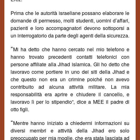
Prima che le autorit
à
israeliane possano elaborare le
domande di permesso, molti studenti, uomini d’affari,
pazienti e loro accompagnatori devono sottoporsi a
un interrogatorio da parte degli agenti della sicurezza.
“
Mi ha detto che hanno cercato nel mio telefono e
hanno trovato precedenti contatti telefonici con
persone affiliate alla Jihad islamica. Gli ho detto che
lavoravo come portiere in uno dei siti della Jihad e
che questo non era un crimine poich
é
non avevo
contribuito ad alcuna attivit
à
militare. La mia
responsabilit
à
era aprire e chiudere il cancello, e
lavoravo l
ì
per lo stipendio
”
, dice a MEE il padre di
otto figli.
“
Mentre hanno iniziato a chiedermi informazioni su
diversi membri e attivit
à
della Jihad ero solo
preoccupato per mia moglie, che era stata lasciata ad