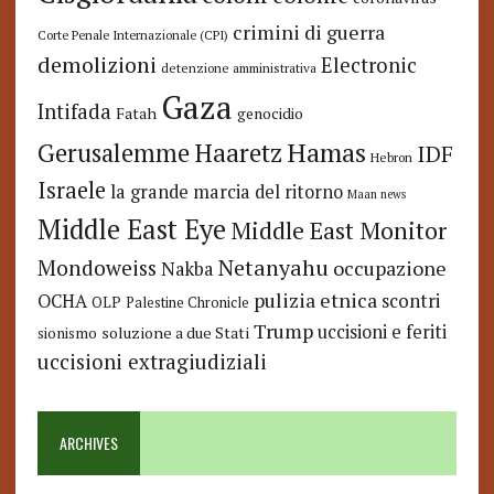
crimini di guerra
Corte Penale Internazionale (CPI)
demolizioni
Electronic
detenzione amministrativa
Gaza
Intifada
Fatah
genocidio
Hamas
Haaretz
Gerusalemme
IDF
Hebron
Israele
la grande marcia del ritorno
Maan news
Middle East Eye
Middle East Monitor
Netanyahu
Mondoweiss
occupazione
Nakba
pulizia etnica
OCHA
scontri
OLP
Palestine Chronicle
Trump
uccisioni e feriti
soluzione a due Stati
sionismo
uccisioni extragiudiziali
ARCHIVES