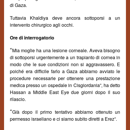
di Gaza.
Tuttavia Khaldiya deve ancora sottoporsi a un
intervento chirurgico agli occhi.
Ore di interrogatorio
“
Mia moglie ha una lesione corneale. Aveva bisogno
di sottoporsi urgentemente a un trapianto di cornea in
modo che le sue condizioni non si aggravassero. E
poich
é
era difficile farlo a Gaza abbiamo avviato le
procedure necessarie per ottenere una prestazione
medica presso un ospedale in Cisgiordania
”
, ha detto
Hassan a Middle East Eye due giorni dopo il suo
rilascio.
“
Già dopo il primo tentativo abbiamo ottenuto un
permesso israeliano e ci siamo subito diretti a Erez”.