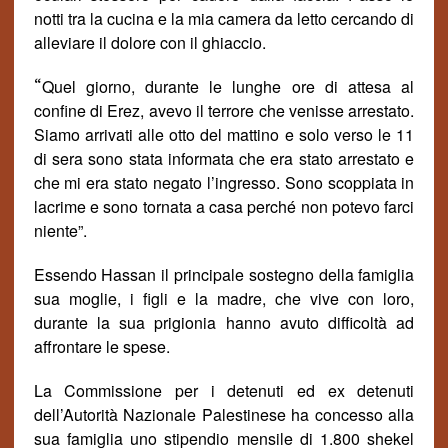
notti tra la cucina e la mia camera da letto cercando di
alleviare il dolore con il ghiaccio.
“
Quel giorno, durante le lunghe ore di attesa al
confine di Erez, avevo il terrore che venisse arrestato.
Siamo arrivati alle otto del mattino e solo verso le 11
di sera sono stata informata che era stato arrestato e
che mi era stato negato l’ingresso. Sono scoppiata in
lacrime e sono tornata a casa perch
é
non potevo farci
niente
”.
Essendo Hassan il principale sostegno della famiglia
sua moglie, i figli e la madre, che vive con loro,
durante la sua prigionia hanno avuto difficolt
à
ad
affrontare le spese.
La Commissione per i detenuti ed ex detenuti
dell’Autorit
à
Nazionale Palestinese ha concesso alla
sua famiglia uno stipendio mensile di 1.800 shekel