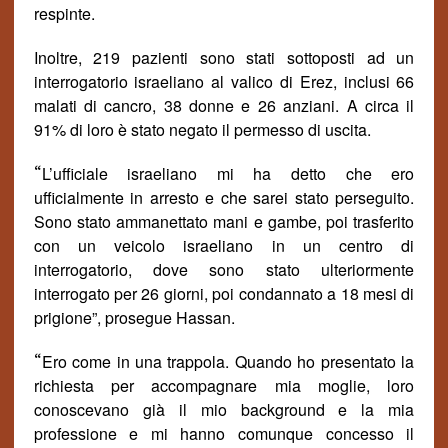
respinte.
Inoltre, 219 pazienti sono stati sottoposti ad un
interrogatorio israeliano al valico di Erez, inclusi 66
malati di cancro, 38 donne e 26 anziani. A circa il
91% di loro è stato negato il permesso di uscita.
“
L’ufficiale israeliano mi ha detto che ero
ufficialmente in arresto e che sarei stato perseguito.
Sono stato ammanettato mani e gambe, poi trasferito
con un veicolo israeliano in un centro di
interrogatorio, dove sono stato ulteriormente
interrogato per 26 giorni, poi condannato a 18 mesi di
prigione
”
, prosegue Hassan.
“
Er
o come in una trappola. Quando ho presentato la
richiesta per accompagnare mia moglie, loro
conoscevano gi
à
il mio background e la mia
professione e mi hanno comunque concesso il