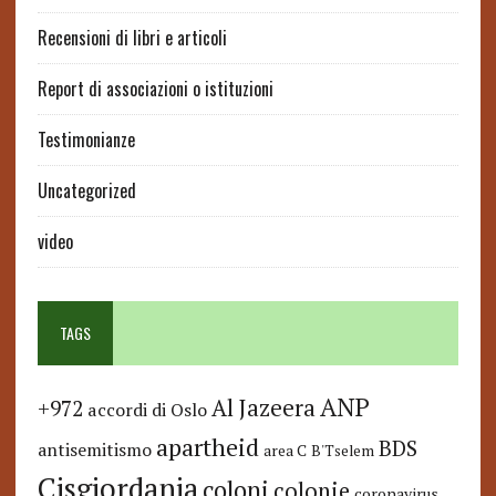
Recensioni di libri e articoli
Report di associazioni o istituzioni
Testimonianze
Uncategorized
video
TAGS
ANP
Al Jazeera
+972
accordi di Oslo
apartheid
BDS
antisemitismo
area C
B'Tselem
Cisgiordania
coloni
colonie
coronavirus