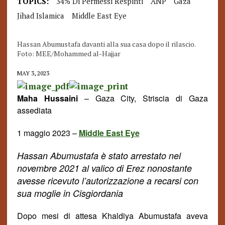
TOPICS:
34% Di Permessi Respinti
ANP
Gaza
Jihad Islamica
Middle East Eye
Hassan Abumustafa davanti alla sua casa dopo il rilascio.
Foto: MEE/Mohammed al-Hajjar
MAY 3, 2023
Maha Hussaini
– Gaza City, Striscia di Gaza
assediata
1 maggio 2023 –
Middle East Eye
Hassan Abumustafa
è stato arrestato nel
novembre 2021 al valico di Erez nonostante
avesse ricevuto l’autorizzazione a
recarsi
con
sua moglie in Cisgiordania
Dopo mesi di attesa Khaldiya Abumustafa aveva