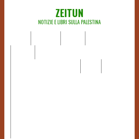
ZEITUN
NOTIZIE E LIBRI SULLA PALESTINA
HOME
CHI SIAMO
NOTIZIE
EDITORIALI
ANALISI
RAPPORTI OCHA
RECENSIONI DI LIBRI E ARTICOLI
VIDEO
DOSSIER
LINK
IL POTERE DELLA MUSICA – FIGLI DELLE PIETRE IN UNA
TERRA DIFFICILE
RAPPORTO DELLA RELATRICE SPECIALE SULLA
SITUAZIONE DEI DIRITTI UMANI NEI TERRITORI
PALESTINESI OCCUPATI DAL 1967, FRANCESCA ALBANESE*