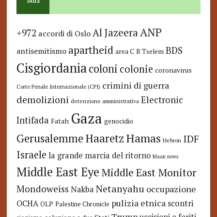
ANP
Al Jazeera
+972
accordi di Oslo
apartheid
BDS
antisemitismo
area C
B'Tselem
Cisgiordania
coloni
colonie
coronavirus
crimini di guerra
Corte Penale Internazionale (CPI)
demolizioni
Electronic
detenzione amministrativa
Gaza
Intifada
Fatah
genocidio
Hamas
Haaretz
Gerusalemme
IDF
Hebron
Israele
la grande marcia del ritorno
Maan news
Middle East Eye
Middle East Monitor
Netanyahu
Mondoweiss
occupazione
Nakba
pulizia etnica
OCHA
scontri
OLP
Palestine Chronicle
Trump