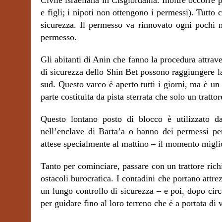
Civile israeliana in Cisgiordania. Inoltre occorre p
e figli; i nipoti non ottengono i permessi). Tutto 
sicurezza. Il permesso va rinnovato ogni pochi 
permesso.
Gli abitanti di Anin che fanno la procedura attrave
di sicurezza dello Shin Bet possono raggiungere la 
sud. Questo varco è aperto tutti i giorni, ma è un
parte costituita da pista sterrata che solo un tratt
Questo lontano posto di blocco è utilizzato da 
nell’enclave di Barta’a o hanno dei permessi per
attese specialmente al mattino – il momento miglior
Tanto per cominciare, passare con un trattore ric
ostacoli burocratica. I contadini che portano attre
un lungo controllo di sicurezza – e poi, dopo cir
per guidare fino al loro terreno che è a portata di 