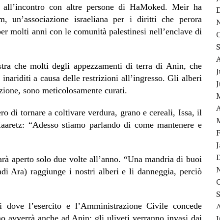
 all’incontro con altre persone di HaMoked. Meir ha
, un’associazione israeliana per i diritti che perora
per molti anni con le comunità palestinesi nell’enclave di
ra che molti degli appezzamenti di terra di Anin, che
J
nariditi a causa delle restrizioni all’ingresso. Gli alberi
gazione, sono meticolosamente curati.
A
o di tornare a coltivare verdura, grano e cereali, Issa, il
 Haaretz: “Adesso stiamo parlando di come mantenere e
sarà aperto solo due volte all’anno. “Una mandria di buoi
adi Ara) raggiunge i nostri alberi e li danneggia, perciò
i dove l’esercito e l’Amministrazione Civile concede
nno avverrà anche ad Anin: gli uliveti verranno invasi dai
J