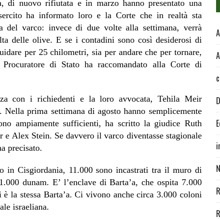
, di nuovo rifiutata e in marzo hanno presentato una
esercito ha informato loro e la Corte che in realtà sta
 del varco: invece di due volte alla settimana, verrà
A
lta delle olive. E se i contadini sono così desiderosi di
uidare per 25 chilometri, sia per andare che per tornare,
A
l Procuratore di Stato ha raccomandato alla Corte di
c
a con i richiedenti e la loro avvocata, Tehila Meir
D
ed. Nella prima settimana di agosto hanno semplicemente
E
ono ampiamente sufficienti, ha scritto la giudice Ruth
r e Alex Stein. Se davvero il varco diventasse stagionale
i
ha precisato.
N
 in Cisgiordania, 11.000 sono incastrati tra il muro di
1.000 dunam. E’ l’enclave di Barta’a, che ospita 7.000
R
ali è la stessa Barta’a. Ci vivono anche circa 3.000 coloni
ale israeliana.
R