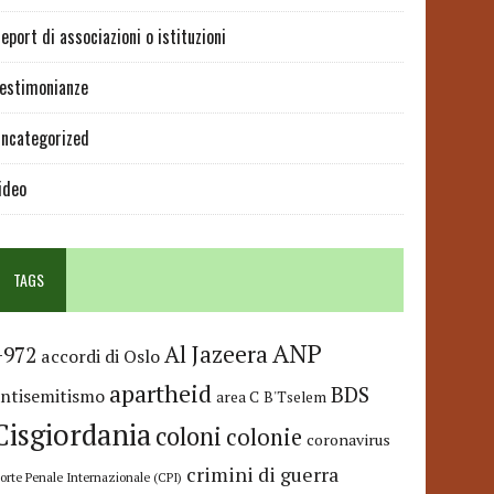
eport di associazioni o istituzioni
estimonianze
ncategorized
ideo
TAGS
ANP
Al Jazeera
+972
accordi di Oslo
apartheid
BDS
antisemitismo
area C
B'Tselem
Cisgiordania
coloni
colonie
coronavirus
crimini di guerra
orte Penale Internazionale (CPI)