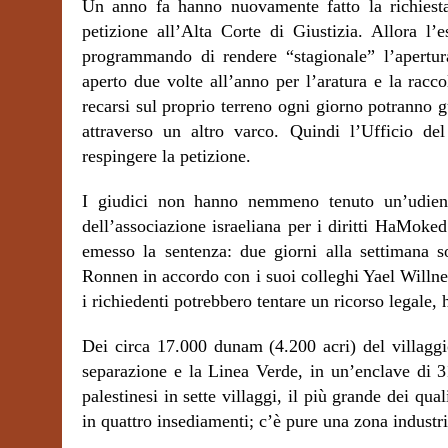
Un anno fa hanno nuovamente fatto la richiesta
petizione all’Alta Corte di Giustizia. Allora l’
programmando di rendere “stagionale” l’apertura
aperto due volte all’anno per l’aratura e la racco
recarsi sul proprio terreno ogni giorno potranno g
attraverso un altro varco. Quindi l’Ufficio de
respingere la petizione.
I giudici non hanno nemmeno tenuto un’udienz
dell’associazione israeliana per i diritti HaMok
emesso la sentenza: due giorni alla settimana s
Ronnen in accordo con i suoi colleghi Yael Willne
i richiedenti potrebbero tentare un ricorso legale, 
Dei circa 17.000 dunam (4.200 acri) del villaggio
separazione e la Linea Verde, in un’enclave di 3
palestinesi in sette villaggi, il più grande dei qu
in quattro insediamenti; c’è pure una zona industri