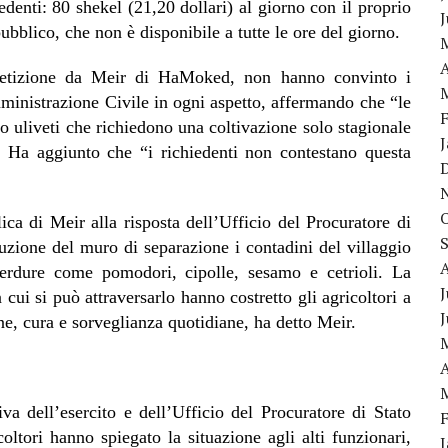
edenti: 80 shekel (21,20 dollari) al giorno con il proprio
ubblico, che non è disponibile a tutte le ore del giorno.
A
a petizione da Meir di HaMoked, non hanno convinto i
Amministrazione Civile in ogni aspetto, affermando che “le
no uliveti che richiedono una coltivazione solo stagionale
.” Ha aggiunto che “i richiedenti non contestano questa
ica di Meir alla risposta dell’Ufficio del Procuratore di
ruzione del muro di separazione i contadini del villaggio
erdure come pomodori, cipolle, sesamo e cetrioli. La
J
 cui si può attraversarlo hanno costretto gli agricoltori a
one, cura e sorveglianza quotidiane, ha detto Meir.
A
va dell’esercito e dell’Ufficio del Procuratore di Stato
coltori hanno spiegato la situazione agli alti funzionari,