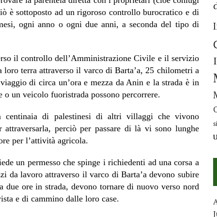
rovare la parentela diretta con i proprietari (cioè coniugi
ciò è sottoposto ad un rigoroso controllo burocratico e di
mesi, ogni anno o ogni due anni, a seconda del tipo di
rso il controllo dell’Amministrazione Civile e il servizio
loro terra attraverso il varco di Barta’a, 25 chilometri a
 viaggio di circa un’ora e mezza da Anin e la strada è in
ore o un veicolo fuoristrada possono percorrere.
centinaia di palestinesi di altri villaggi che vivono
s
 attraversarla, perciò per passare di là vi sono lunghe
e per l’attività agricola.
hiede un permesso che spinge i richiedenti ad una corsa a
zzi da lavoro attraverso il varco di Barta’a devono subire
ca due ore in strada, devono tornare di nuovo verso nord
vista e di cammino dalle loro case.
J