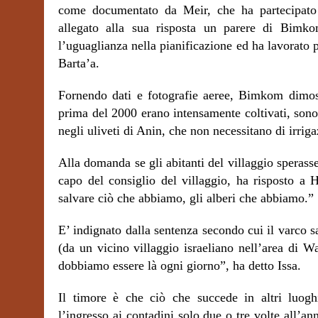
come documentato da Meir, che ha partecipato
allegato alla sua risposta un parere di Bimkom
l’uguaglianza nella pianificazione ed ha lavorato 
Barta’a.
Fornendo dati e fotografie aeree, Bimkom dimost
prima del 2000 erano intensamente coltivati, sono i
negli uliveti di Anin, che non necessitano di irri
Alla domanda se gli abitanti del villaggio sperasser
capo del consiglio del villaggio, ha risposto a
salvare ciò che abbiamo, gli alberi che abbiamo.”
E’ indignato dalla sentenza secondo cui il varco 
(da un vicino villaggio israeliano nell’area di W
dobbiamo essere là ogni giorno”, ha detto Issa.
Il timore è che ciò che succede in altri luogh
l’ingresso ai contadini solo due o tre volte all’a