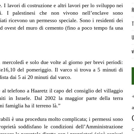
. I lavori di costruzione e altri lavori per lo sviluppo nei
R
ati. I palestinesi che non vivono nell’enclave sono
giati ricevono un permesso speciale. Sono i residenti dei
T
o ad ovest del muro di cemento (fino a poco tempo fa una
U
v
il mercoledì e solo due volte al giorno per brevi periodi:
le16,10 del pomeriggio. Il varco si trova a 5 minuti di
ista dai 5 ai 20 minuti dal varco.
l telefono a Haaretz il capo del consiglio del villaggio
ti in Israele. Dal 2002 la maggior parte della terra
ni famiglia ha il terreno là.”
ivabili è una procedura molto complicata; i permessi sono
roprietà soddisfano le condizioni dell’Amministrazione
C