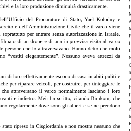
schivi e la loro produzione diminuirà drasticamente.
 dell’Ufficio del Procuratore di Stato, Yael Kolodny e
A
rcito e dell’Amministrazione Civile che il varco viene
 soprattutto per entrare senza autorizzazione in Israele.
filmato di un drone e di una improvvisa visita al varco
 le persone che lo attraversavano. Hanno detto che molti
no “vestiti elegantemente”. Nessuno aveva attrezzi da
ni di loro effettivamente escono di casa in abiti puliti e
he per riparare veicoli, per costruire, per tinteggiare le
J
ori che attraversano il varco normalmente lasciano i loro
 avanti e indietro. Meir ha scritto, citando Bimkom, che
recano regolarmente dove sono gli alberi e se ne prendono
A
è stato ripreso in Cisgiordania e non mostra nessuno che