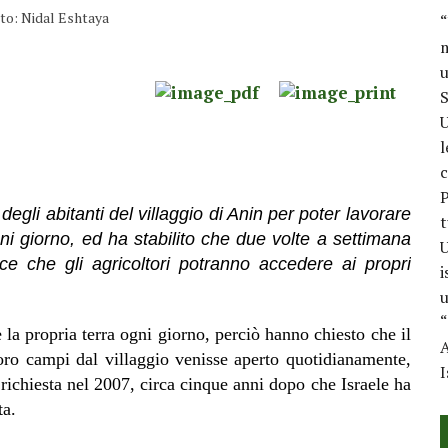
oto: Nidal Eshtaya
“
m
u
S
U
l
c
P
degli abitanti del villaggio di Anin per poter lavorare
t
gni giorno, ed ha stabilito che due volte a settimana
U
dice che gli agricoltori potranno accedere ai propri
i
u
“
 la propria terra ogni giorno, perciò hanno chiesto che il
A
loro campi dal villaggio venisse aperto quotidianamente,
I
richiesta nel 2007, circa cinque anni dopo che Israele ha
ta.