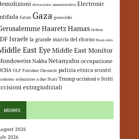
demolizioni
Electronic
detenzione amministrativa
Gaza
Intifada
Fatah
genocidio
Hamas
Haaretz
Gerusalemme
Hebron
IDF
Israele
la grande marcia del ritorno
Maan news
Middle East Eye
Middle East Monitor
Netanyahu
Mondoweiss
occupazione
Nakba
pulizia etnica
OCHA
scontri
OLP
Palestine Chronicle
Trump
uccisioni e feriti
soluzione a due Stati
ionismo
uccisioni extragiudiziali
ARCHIVES
August 2026
uly 2026