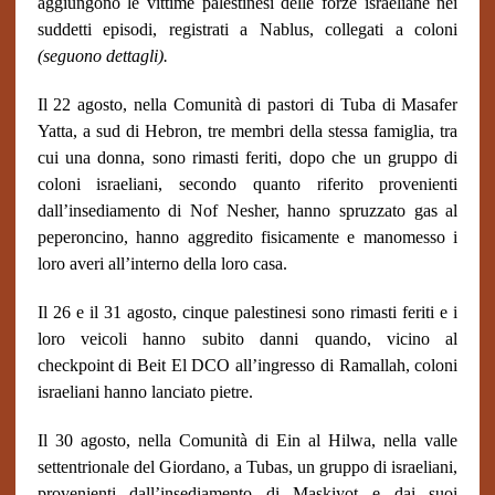
aggiungono le vittime palestinesi delle forze israeliane nei
suddetti episodi, registrati a Nablus, collegati a coloni
(seguono dettagli).
Il 22 agosto, nella Comunità di pastori di Tuba di Masafer
Yatta, a sud di Hebron, tre membri della stessa famiglia, tra
cui una donna, sono rimasti feriti, dopo che un gruppo di
coloni israeliani, secondo quanto riferito provenienti
dall’insediamento di Nof Nesher, hanno spruzzato gas al
peperoncino, hanno aggredito fisicamente e manomesso i
loro averi all’interno della loro casa.
Il 26 e il 31 agosto, cinque palestinesi sono rimasti feriti e i
loro veicoli hanno subito danni quando, vicino al
checkpoint di Beit El DCO all’ingresso di Ramallah, coloni
israeliani hanno lanciato pietre.
Il 30 agosto, nella Comunità di Ein al Hilwa, nella valle
settentrionale del Giordano, a Tubas, un gruppo di israeliani,
provenienti dall’insediamento di Maskiyot e dai suoi