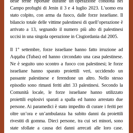
delle ferite riportate durante un’operazione condotta nel
Campo profughi di Jenin il 3 e 4 luglio 2023. L’uomo era
stato colpito, con arma da fuoco, dalle forze israeliane. Il
bilancio totale delle vittime palestinesi di quell’operazione è
arrivato a 13, segnando il numero più alto di palestinesi
uccisi in una singola operazione in Cisgiordania dal 2005.
Il 1° settembre, forze israeliane hanno fatto irruzione ad
Aqqaba (Tubas) ed hanno circondato una casa palestinese.
Ne è seguito uno scontro a fuoco con palestinesi; le forze
israeliane hanno sparato proiettili veri, uccidendo un
passante palestinese e ferendone un altro. Nello stesso
episodio sono rimasti feriti altri 33 palestinesi. Secondo la
Comunità locale, le forze israeliane hanno utilizzato
proiettili esplosivi sparati a spalla ed hanno arrestato due
persone. Ai paramedici è stato impedito di curare i feriti per
oltre un’ora e un’ambulanza ha subito danni da proiettili
rivestiti di gomma. Dieci persone, tra cui sei minori, sono
state sfollate a causa dei danni arrecati alle loro case.