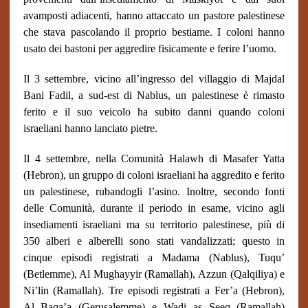
avamposti adiacenti, hanno attaccato un pastore palestinese
che stava pascolando il proprio bestiame. I coloni hanno
usato dei bastoni per aggredire fisicamente e ferire l’uomo.
Il 3 settembre, vicino all’ingresso del villaggio di Majdal
Bani Fadil, a sud-est di Nablus, un palestinese è rimasto
ferito e il suo veicolo ha subito danni quando coloni
israeliani hanno lanciato pietre.
Il 4 settembre, nella Comunità Halawh di Masafer Yatta
(Hebron), un gruppo di coloni israeliani ha aggredito e ferito
un palestinese, rubandogli l’asino. Inoltre, secondo fonti
delle Comunità, durante il periodo in esame, vicino agli
insediamenti israeliani ma su territorio palestinese, più di
350 alberi e alberelli sono stati vandalizzati; questo in
cinque episodi registrati a Madama (Nablus), Tuqu’
(Betlemme), Al Mughayyir (Ramallah), Azzun (Qalqiliya) e
Ni’lin (Ramallah). Tre episodi registrati a Fer’a (Hebron),
Al Baqa’a (Gerusalemme) e Wadi as Seeq (Ramallah)