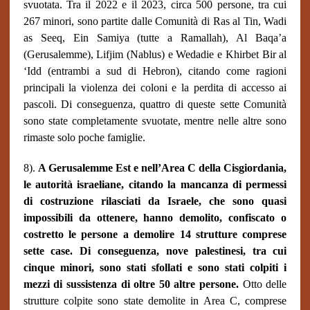
svuotata. Tra il 2022 e il 2023, circa 500 persone, tra cui
267 minori, sono partite dalle Comunità di Ras al Tin, Wadi
as Seeq, Ein Samiya (tutte a Ramallah), Al Baqa’a
(Gerusalemme), Lifjim (Nablus) e Wedadie e Khirbet Bir al
‘Idd (entrambi a sud di Hebron), citando come ragioni
principali la violenza dei coloni e la perdita di accesso ai
pascoli. Di conseguenza, quattro di queste sette Comunità
sono state completamente svuotate, mentre nelle altre sono
rimaste solo poche famiglie.
8).
A Gerusalemme Est e nell’Area C della Cisgiordania,
le autorità israeliane, citando la mancanza di permessi
di costruzione rilasciati da Israele, che sono quasi
impossibili da ottenere, hanno demolito, confiscato o
costretto le persone a demolire 14 strutture comprese
sette case. Di conseguenza, nove palestinesi, tra cui
cinque minori, sono stati sfollati e sono stati colpiti i
mezzi di sussistenza di oltre 50 altre persone.
Otto delle
strutture colpite sono state demolite in Area C, comprese