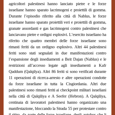
agricoltori palestinesi hanno lanciato pietre e le forze
israeliane hanno sparato lacrimogeni e proiettili di gomma.
Durante l’episodio riferito alla città di Nablus, le forze
israeliane hanno sparato proiettili veri e proiettili di gomma,
granate assordanti e gas lacrimogeni contro palestinesi che
lanciavano pietre e ordigni esplosivi. L’esercito israeliano ha
riferito che quattro membri delle forze israeliane sono
rimasti feriti da un ordigno esplosivo. Altri 44 palestinesi
feriti sono stati segnalati in due manifestazioni contro
l’espansione degli insediamenti a Beit Dajan (Nablus) e le
restrizioni all’accesso legate agli insediamenti a Kafr
Qaddum (Qalqilya). Altri 86 feriti si sono verificati durante
11 operazioni di ricerca-arresto e altre operazioni condotte
da forze israeliane in tutta la Cisgiordania. Altri due
palestinesi sono rimasti feriti ai checkpoint militari israeliani
nella città di Qalqiliya e A Seefer (Hebron). A Qalqiliya,
centinaia di lavoratori palestinesi hanno organizzato una
manifestazione, bloccando la Strada 55 per protestare contro
il ritiro, da parte delle forze israeliane, degli autobus che li