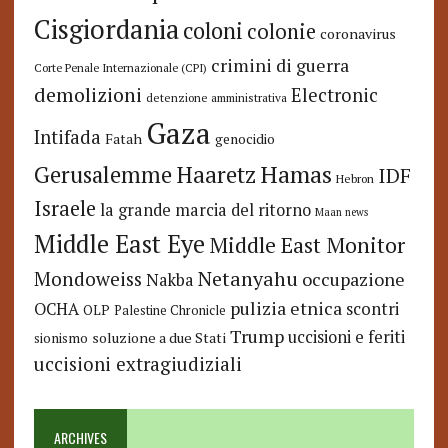
Cisgiordania
coloni
colonie
coronavirus
crimini di guerra
Corte Penale Internazionale (CPI)
demolizioni
Electronic
detenzione amministrativa
Gaza
Intifada
Fatah
genocidio
Hamas
Haaretz
Gerusalemme
IDF
Hebron
Israele
la grande marcia del ritorno
Maan news
Middle East Eye
Middle East Monitor
Netanyahu
Mondoweiss
occupazione
Nakba
pulizia etnica
OCHA
scontri
OLP
Palestine Chronicle
Trump
uccisioni e feriti
soluzione a due Stati
sionismo
uccisioni extragiudiziali
ARCHIVES