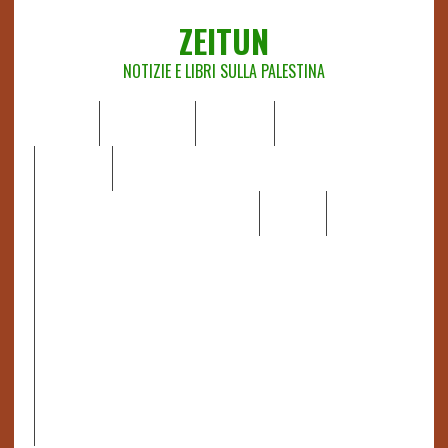
ZEITUN
NOTIZIE E LIBRI SULLA PALESTINA
HOME
CHI SIAMO
NOTIZIE
EDITORIALI
ANALISI
RAPPORTI OCHA
RECENSIONI DI LIBRI E ARTICOLI
VIDEO
DOSSIER
LINK
IL POTERE DELLA MUSICA – FIGLI DELLE PIETRE IN UNA
TERRA DIFFICILE
RAPPORTO DELLA RELATRICE SPECIALE SULLA
SITUAZIONE DEI DIRITTI UMANI NEI TERRITORI
PALESTINESI OCCUPATI DAL 1967, FRANCESCA ALBANESE*