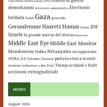
crimini di guerra
Corte Penale Internazionale (CPI)
demolizioni
Electronic
detenzione amministrativa
Gaza
Intifada
Fatah
genocidio
Hamas
Haaretz
Gerusalemme
IDF
Hebron
Israele
la grande marcia del ritorno
Maan news
Middle East Eye
Middle East Monitor
Netanyahu
Mondoweiss
occupazione
Nakba
pulizia etnica
OCHA
scontri
OLP
Palestine Chronicle
Trump
uccisioni e feriti
soluzione a due Stati
sionismo
uccisioni extragiudiziali
ARCHIVES
August 2026